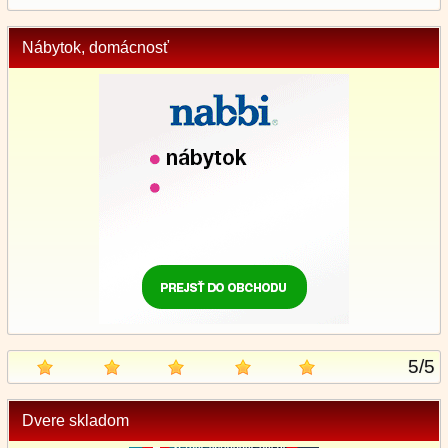
Nábytok, domácnosť
5
/
5
Dvere skladom