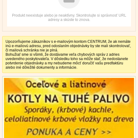
Produkt neexistuje alebo je neaktívny. Skontrolujte si správnosť URL
adresy a skúste to znova.
Upozorňujeme zákazníkov s e-mailovým kontom CENTRUM, že ak nemáte
inú e-mailovú adresu, pred odoslaním objednávky by ste mali skontrolovať,
či mailová schránka nie je plná.
Bohužiaľ sme si všimli, že dostávame veľa chybových správ z adries
uvedeného poskytovateľa. V dôsledku toho sa môže stať, že nedostanete
potvrdenie objednávky a my nebudeme môcť doručiť vašu predfaktúru
alebo iné dôležité dokumenty a informácie.