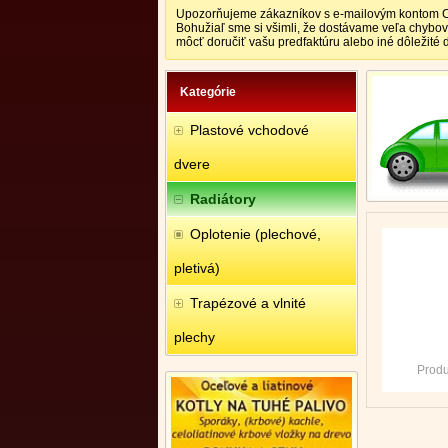
Upozorňujeme zákazníkov s e-mailovým kontom CEN
Bohužiaľ sme si všimli, že dostávame veľa chybo
môcť doručiť vašu predfaktúru alebo iné dôležité
Kategórie
Plastové vchodové
dvere
Radiátory
Oplotenie (plechové,
pletivá)
Trapézové a vlnité
plechy
Produ