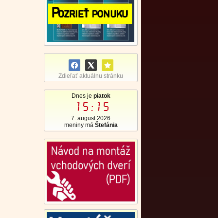
Zdieľať aktuálnu stránku
Dnes je
piatok
15:15
7. august 2026
meniny má
Štefánia