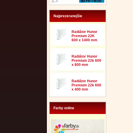
Najprezeranejšie
Radiátor Hunor
Premium 22K
600 x 1400 mm
Radiátor Hunor
Premium 22k 600
x 800 mm
Radiátor Hunor
Premium 22k 600
x 400 mm
Farby online