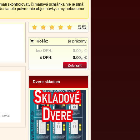
 skontrolovať, či mailová schránka nie je plná.
nedostanete potvrdenie objednávky a my nebudeme
5
/
5
Košík:
je prázdny
bez DPH:
0.00,- €
s DPH:
0.00,- €
Zobraziť
Dvere skladom
znova.