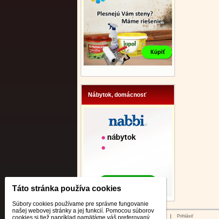
Nábytok, domácnosť
Táto stránka používa cookies
Súbory cookies používame pre správne fungovanie
našej webovej stránky a jej funkcií. Pomocou súborov
© 2026 WEXBO |
www.wexbo.com
|
Prihlásiť
cookies si tiež napríklad pamätáme váš preferovaný