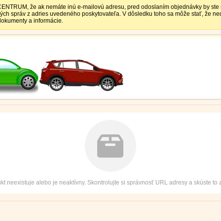
TRUM, že ak nemáte inú e-mailovú adresu, pred odoslaním objednávky by ste mali
vých správ z adries uvedeného poskytovateľa. V dôsledku toho sa môže stať, že 
 dokumenty a informácie.
kt neexistuje alebo je neaktívny. Skontrolujte si správnosť URL adresy a skúste to 