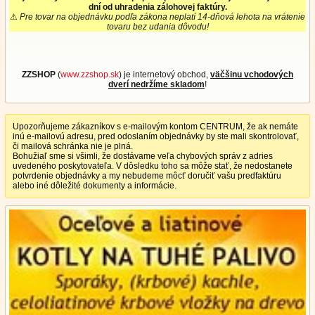
dní od uhradenia zálohovej faktúry.
⚠
Pre tovar na objednávku podľa zákona neplatí 14-dňová lehota na vrátenie
tovaru bez udania dôvodu!
ZZSHOP
(
www.zzshop.sk
) je internetový obchod,
väčšinu vchodových
dverí nedržíme skladom
!
Upozorňujeme zákazníkov s e-mailovým kontom CENTRUM, že ak nemáte
inú e-mailovú adresu, pred odoslaním objednávky by ste mali skontrolovať,
či mailová schránka nie je plná.
Bohužiaľ sme si všimli, že dostávame veľa chybových správ z adries
uvedeného poskytovateľa. V dôsledku toho sa môže stať, že nedostanete
potvrdenie objednávky a my nebudeme môcť doručiť vašu predfaktúru
alebo iné dôležité dokumenty a informácie.