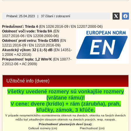
Pridané: 25.04.2023
|
37 čítaní / zobrazení
Priedušnosť: Trieda 4
(EN 1026:2016-09 / EN 12207:2000-06)
Odolnosť voči vode: Trieda 9A
(EN
1027:2016-06 / EN 12208:2000-06)
Odolnosť proti vetru: Trieda C5/B5
(EN
12211:2016-09 / EN 12210:2016-09)
Akustický výkon: 32 (-1;-5) dB
(EN 14351-
1:2006 + A2:2016)
Priepustnosť tepla: 1,2 W/m²K
(EN 10077-
2:2012-06 + AC:2009)
Užitočné info (dvere)
Všetky uvedené rozmery sú vonkajšie rozmery
(vrátane rámu)!
V cene: dvere (krídlo) + rám (zárubňa), prah,
kľučky, zámok, 3 kľúče.
V prípade nesymetrického rozmiestnenia okienok na dverách, okienka na ľavých dverách
môžu byť zrkadlovým obrazom okienok na
dverách
pravých, resp. naopak.
Priechodnosť plastových dverí (cca):
Celkové rozmery (cm)
Priechodnosť (cm)