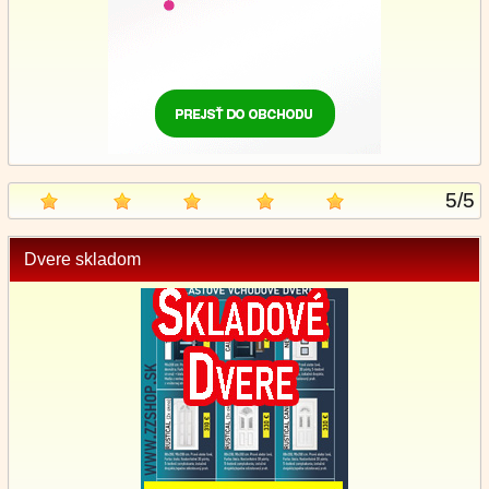
5
/
5
Dvere skladom