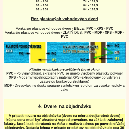
88 x 200
74 x 191,5
98 x 200
84 x 191,5
98 x 208
84 x 199,5
Rez plastových vchodových dverí
Vonkajšie plastové vchodové dvere - BIELE:
PVC - XPS - PVC
Vonkajšie plastové vchodové dvere - ZLATÝ DUB:
PVC - MDF - XPS - MDF -
PVC
Kliknite na obrázok pre zväčšenie (nové okno)
PVC
- Polyvinylchlorid, skrátene PVC, je umelo vyrobený plastický polymér
XPS
- Moderný tepelnoizolačný materiál XPS (extrudovaný polystyrén s
uzavretou bunkovou štruktúrou)
MDF
- Drevovláknité dosky spájané syntetickým lepidlom za vysokej teploty a
tlaku
⚠
Dvere na objednávku
V prípade tovaru na objednávku (dvere na mieru, dvojfarebné dvere)
kúpna cena musí byť uhradená vopred prevodom. na základe zálohovej
faktúry. ktorá bude doručená na Vašu e-mailovú adresu po potvrdení Vašej
objednávky. Dodacia lehota v prípade produktov na objednávku je cca 30