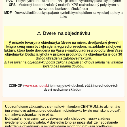
PVC
- Polyvinylchlorid, skrátene PVC, je umelo vyrobený plastický polymér
XPS
- Moderný tepelnoizolačný materiál XPS (extrudovaný polystyrén s
uzavretou bunkovou štruktúrou)
MDF
- Drevovláknité dosky spájané syntetickým lepidlom za vysokej teploty a
tlaku
⚠
Dvere na objednávku
V prípade tovaru na objednávku (dvere na mieru, dvojfarebné dvere)
kúpna cena musí byť uhradená vopred prevodom. na základe zálohovej
faktúry. ktorá bude doručená na Vašu e-mailovú adresu po potvrdení Vašej
objednávky. Dodacia lehota v prípade produktov na objednávku je cca 30
dní od uhradenia zálohovej faktúry.
⚠
Pre tovar na objednávku podľa zákona neplatí 14-dňová lehota na vrátenie
tovaru bez udania dôvodu!
ZZSHOP
(
www.zzshop.sk
) je internetový obchod,
väčšinu vchodových
dverí nedržíme skladom
!
Upozorňujeme zákazníkov s e-mailovým kontom CENTRUM, že ak nemáte
inú e-mailovú adresu, pred odoslaním objednávky by ste mali skontrolovať,
či mailová schránka nie je plná.
Bohužiaľ sme si všimli, že dostávame veľa chybových správ z adries
uvedeného poskytovateľa. V dôsledku toho sa môže stať, že nedostanete
potvrdenie objednávky a my nebudeme môcť doručiť vašu predfaktúru