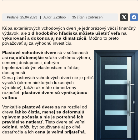
Pridané: 25.04.2023
|
Autor: ZZShop
|
35 čítaní / zobrazení
Kúpa exteriérových vchodových dverí je jednorázový väčší finančný
výdavok, ale
z dlhodobého hľadiska môžete ušetriť veľa na
vykurovaní a dokonca aj na klimatizácii
. Možno to preto
považovať aj za výhodnú investíciu.
Plastové vchodové dvere
sú v súčasnosti
asi
najobľúbenejšie
vďaka veľkému výberu,
cenovej dostupnosti, dobrým
tepelnoizolačným vlastnostiam a ľahkej
dostupnosti.
Cena plastových vchodových dverí nie je príliš
vysoká (okrem niektorých luxusných
výrobkov), takže ak máte obmedzený
rozpočet,
plastové dvere sú vynikajúcou
voľbou
.
Vonkajšie
plastové dvere
s
a na rozdiel od
dreva
ľahko čistia, menej sa deformujú
vplyvom počasia a nie je potrebné ich
pravidelne natierať
. Tieto dvere sú veľmi
odolné
, môžu byť používané aj po dlhé
desaťročia a ich
cena je veľmi prijateľná
.