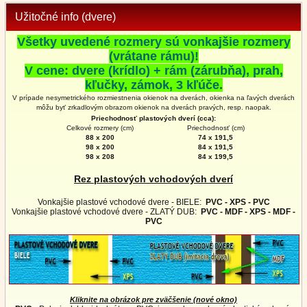
Užitočné info (dvere)
Všetky uvedené rozmery sú vonkajšie rozmery
(vrátane rámu)!
V cene: dvere (krídlo) + rám (zárubňa), prah,
kľučky, zámok, 3 kľúče.
V prípade nesymetrického rozmiestnenia okienok na dverách, okienka na ľavých dverách
môžu byť zrkadlovým obrazom okienok na
dverách
pravých, resp. naopak.
Priechodnosť plastových dverí (cca):
Celkové rozmery (cm)
Priechodnosť (cm)
88 x 200
74 x 191,5
98 x 200
84 x 191,5
98 x 208
84 x 199,5
Rez plastových vchodových dverí
Vonkajšie plastové vchodové dvere - BIELE:
PVC - XPS - PVC
Vonkajšie plastové vchodové dvere - ZLATÝ DUB:
PVC - MDF - XPS - MDF -
PVC
Kliknite na obrázok pre zväčšenie (nové okno)