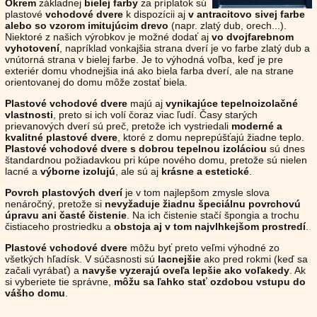
Okrem
základnej
bielej farby
za príplatok sú
plastové
vchodové dvere
k dispozícii aj
v antracitovo sivej farbe
alebo so vzorom imitujúcim drevo
(napr. zlatý dub, orech...).
Niektoré z našich výrobkov je možné dodať aj
vo dvojfarebnom
vyhotovení
, napríklad vonkajšia strana dverí je vo farbe zlatý dub a
vnútorná strana v bielej farbe. Je to výhodná voľba, keď je pre
exteriér domu vhodnejšia iná ako biela farba dverí, ale na strane
orientovanej do domu môže zostať biela.
Plastové vchodové dvere
majú aj
vynikajúce tepelnoizolačné
vlastnosti
, preto si ich volí čoraz viac ľudí. Časy starých
prievanových dverí sú preč, pretože ich vystriedali
moderné a
kvalitné plastové dvere
, ktoré z domu neprepúšťajú žiadne teplo.
Plastové vchodové dvere s dobrou tepelnou izoláciou
sú dnes
štandardnou požiadavkou pri kúpe nového domu, pretože sú nielen
lacné a
výborne izolujú
, ale sú aj
krásne a estetické
.
Povrch plastových dverí
je v tom najlepšom zmysle slova
nenáročný, pretože si
nevyžaduje žiadnu špeciálnu povrchovú
úpravu ani časté čistenie
. Na ich čistenie stačí špongia a trochu
čistiaceho prostriedku a
obstoja aj v tom najvlhkejšom prostredí
.
Plastové vchodové dvere
môžu byť preto veľmi výhodné zo
všetkých hľadísk. V súčasnosti sú
lacnejšie
ako pred rokmi (keď sa
začali vyrábať) a
navyše vyzerajú oveľa lepšie ako voľakedy
. Ak
si vyberiete tie správne,
môžu sa ľahko stať ozdobou vstupu do
vášho domu
.