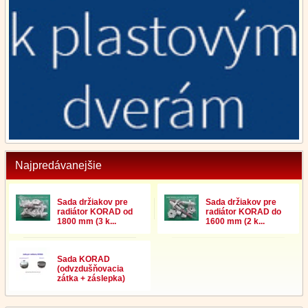
Najpredávanejšie
Sada držiakov pre
Sada držiakov pre
radiátor KORAD od
radiátor KORAD do
1800 mm (3 k...
1600 mm (2 k...
Sada KORAD
(odvzdušňovacia
zátka + záslepka)