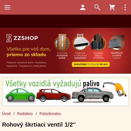
Úvod
/
Radiátory
/
Príslušenstvo
Rohový škrtiaci ventil 1/2''