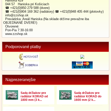
Haniska 429
044 57 Haniska pri Košiciach
☎ +421(0)950 279 588 (dvere)
☎ +421(0)904 169 362 (radiátory) ☎ +421(0)948 405 444 (plotovky)
info@zzshop.sk
Prevádzka: Areál Haniska (Na sklade držíme prevažne iba
OBJEDNANÉ DVERE!)
Otvorené:
Pon-Pia 7:30-16:00
www.zzshop.sk
Podporované platby
Najprezeranejšie
Sada držiakov pre
Sada držiakov pre
radiátor KORAD od
radiátor KORAD do
1800 mm (3 k...
1600 mm (2 k...