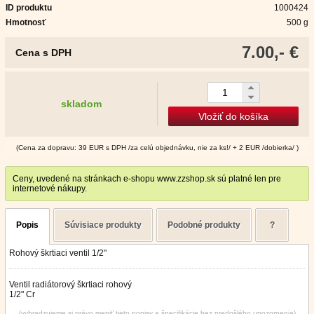
ID produktu
1000424
Hmotnosť
500 g
7.00,- €
Cena s DPH
skladom
Vložiť do košíka
(Cena za dopravu: 39 EUR s DPH /za celú objednávku, nie za ks!/ + 2 EUR /dobierka/ )
Ceny, uvedené na stránkach e-shopu www.zzshop.sk sú platné len pre
internetové nákupy.
Popis
Súvisiace produkty
Podobné produkty
?
Rohový škrtiaci ventil 1/2"
Ventil radiátorový škrtiaci rohový
1/2" Cr
(vyhradzujeme si právo meniť tieto popisy a špecifikácie bez predošlého upozornenia)