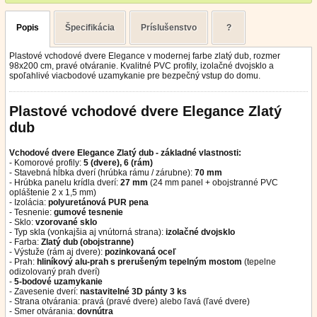
Popis
Špecifikácia
Príslušenstvo
?
Plastové vchodové dvere Elegance v modernej farbe zlatý dub, rozmer
98x200 cm, pravé otváranie. Kvalitné PVC profily, izolačné dvojsklo a
spoľahlivé viacbodové uzamykanie pre bezpečný vstup do domu.
Plastové vchodové dvere Elegance Zlatý
dub
Vchodové dvere Elegance Zlatý dub - základné vlastnosti:
- Komorové profily:
5 (dvere), 6 (rám)
- Stavebná hĺbka dverí (hrúbka rámu / zárubne):
70 mm
- Hrúbka panelu krídla dverí:
27 mm
(24 mm panel + obojstranné PVC
opláštenie 2 x 1,5 mm)
- Izolácia:
polyuretánová PUR pena
- Tesnenie:
gumové tesnenie
- Sklo:
vzorované sklo
- Typ skla (vonkajšia aj vnútorná strana):
izolačné dvojsklo
- Farba:
Zlatý dub (obojstranne)
- Výstuže (rám aj dvere):
pozinkovaná oceľ
- Prah:
hliníkový alu-prah s prerušeným tepelným mostom
(tepelne
odizolovaný prah dverí)
-
5-bodové uzamykanie
- Zavesenie dverí:
nastavitelné 3D pánty 3 ks
- Strana otvárania: pravá (pravé dvere) alebo ľavá (ľavé dvere)
- Smer otvárania:
dovnútra