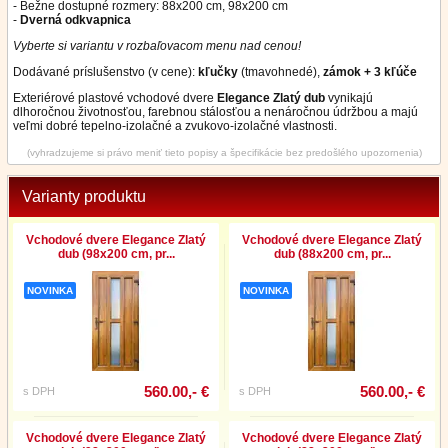
- Bežne dostupné rozmery: 88x200 cm, 98x200 cm
-
Dverná odkvapnica
Vyberte si variantu v rozbaľovacom menu nad cenou!
Dodávané príslušenstvo (v cene):
kľučky
(tmavohnedé),
zámok + 3 kľúče
Exteriérové plastové vchodové dvere
Elegance Zlatý dub
vynikajú
dlhoročnou životnosťou, farebnou stálosťou a nenáročnou údržbou a majú
veľmi dobré tepelno-izolačné a zvukovo-izolačné vlastnosti.
(vyhradzujeme si právo meniť tieto popisy a špecifikácie bez predošlého upozornenia)
Varianty produktu
Vchodové dvere Elegance Zlatý
Vchodové dvere Elegance Zlatý
dub (98x200 cm, pr...
dub (88x200 cm, pr...
NOVINKA
NOVINKA
560.00,- €
560.00,- €
s DPH
s DPH
Vchodové dvere Elegance Zlatý
Vchodové dvere Elegance Zlatý