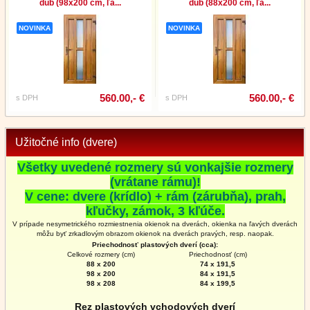
dub (98x200 cm, ľa...
dub (88x200 cm, ľa...
NOVINKA
NOVINKA
560.00,- €
560.00,- €
s DPH
s DPH
Užitočné info (dvere)
Všetky uvedené rozmery sú vonkajšie rozmery
(vrátane rámu)!
V cene: dvere (krídlo) + rám (zárubňa), prah,
kľučky, zámok, 3 kľúče.
V prípade nesymetrického rozmiestnenia okienok na dverách, okienka na ľavých dverách
môžu byť zrkadlovým obrazom okienok na
dverách
pravých, resp. naopak.
Priechodnosť plastových dverí (cca):
Celkové rozmery (cm)
Priechodnosť (cm)
88 x 200
74 x 191,5
98 x 200
84 x 191,5
98 x 208
84 x 199,5
Rez plastových vchodových dverí