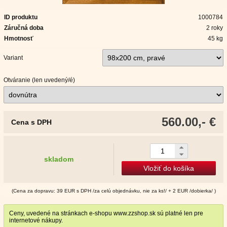
ID produktu
1000784
Záručná doba
2 roky
Hmotnosť
45 kg
Variant
Otváranie (len uvedený/é)
560.00,- €
Cena s DPH
skladom
Vložiť do košíka
(Cena za dopravu: 39 EUR s DPH /za celú objednávku, nie za ks!/ + 2 EUR /dobierka/ )
Ceny, uvedené na stránkach e-shopu www.zzshop.sk sú platné len pre
internetové nákupy.