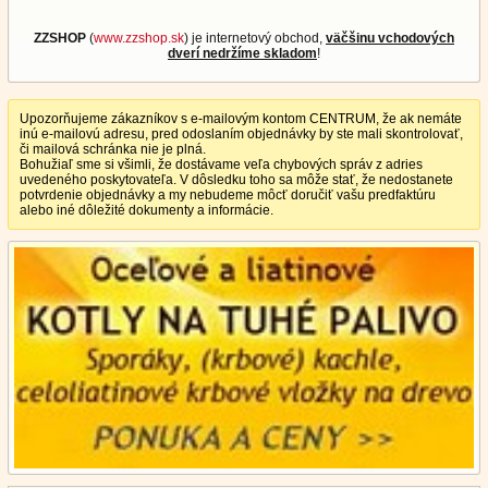
ZZSHOP
(
www.zzshop.sk
) je internetový obchod,
väčšinu vchodových
dverí nedržíme skladom
!
Upozorňujeme zákazníkov s e-mailovým kontom CENTRUM, že ak nemáte
inú e-mailovú adresu, pred odoslaním objednávky by ste mali skontrolovať,
či mailová schránka nie je plná.
Bohužiaľ sme si všimli, že dostávame veľa chybových správ z adries
uvedeného poskytovateľa. V dôsledku toho sa môže stať, že nedostanete
potvrdenie objednávky a my nebudeme môcť doručiť vašu predfaktúru
alebo iné dôležité dokumenty a informácie.