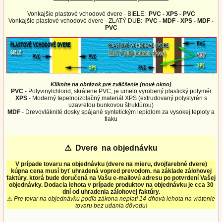
Vonkajšie plastové vchodové dvere - BIELE:
PVC - XPS - PVC
Vonkajšie plastové vchodové dvere - ZLATÝ DUB:
PVC - MDF - XPS - MDF -
PVC
Kliknite na obrázok pre zväčšenie (nové okno)
PVC
- Polyvinylchlorid, skrátene PVC, je umelo vyrobený plastický polymér
XPS
- Moderný tepelnoizolačný materiál XPS (extrudovaný polystyrén s
uzavretou bunkovou štruktúrou)
MDF
- Drevovláknité dosky spájané syntetickým lepidlom za vysokej teploty a
tlaku
⚠
Dvere na objednávku
V prípade tovaru na objednávku (dvere na mieru, dvojfarebné dvere)
kúpna cena musí byť uhradená vopred prevodom. na základe zálohovej
faktúry. ktorá bude doručená na Vašu e-mailovú adresu po potvrdení Vašej
objednávky. Dodacia lehota v prípade produktov na objednávku je cca 30
dní od uhradenia zálohovej faktúry.
⚠
Pre tovar na objednávku podľa zákona neplatí 14-dňová lehota na vrátenie
tovaru bez udania dôvodu!