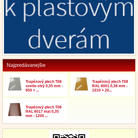
Najpredávanejšie
Trapézový plech T08
Trapézový plech T08
svetlo sivý 0,35 mm -
RAL 8001 0,38 mm -
950 × ...
1010 × 20...
Trapézový plech T08
RAL 8017 mat 0,35
mm - 1200 ...