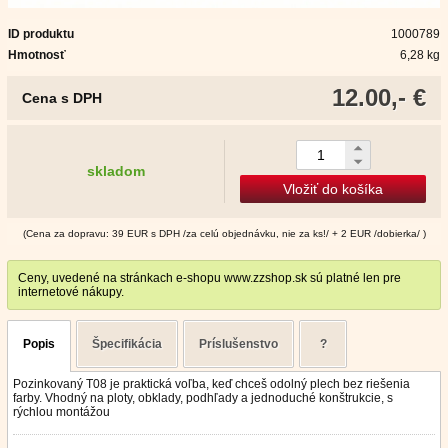
ID produktu
1000789
Hmotnosť
6,28 kg
12.00,- €
Cena s DPH
skladom
Vložiť do košíka
(Cena za dopravu: 39 EUR s DPH /za celú objednávku, nie za ks!/ + 2 EUR /dobierka/ )
Ceny, uvedené na stránkach e-shopu www.zzshop.sk sú platné len pre
internetové nákupy.
Popis
Špecifikácia
Príslušenstvo
?
Pozinkovaný T08 je praktická voľba, keď chceš odolný plech bez riešenia
farby. Vhodný na ploty, obklady, podhľady a jednoduché konštrukcie, s
rýchlou montážou