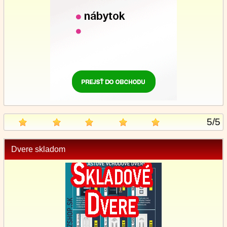
5
/
5
Dvere skladom