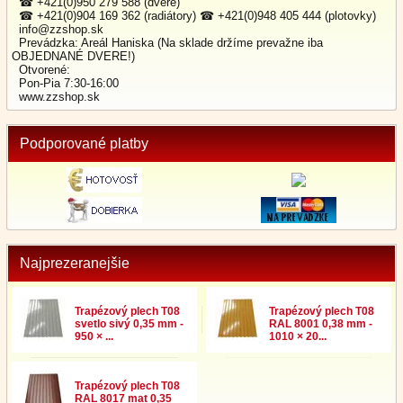
☎ +421(0)950 279 588 (dvere)
☎ +421(0)904 169 362 (radiátory) ☎ +421(0)948 405 444 (plotovky)
info@zzshop.sk
Prevádzka: Areál Haniska (Na sklade držíme prevažne iba
OBJEDNANÉ DVERE!)
Otvorené:
Pon-Pia 7:30-16:00
www.zzshop.sk
Podporované platby
Najprezeranejšie
Trapézový plech T08
Trapézový plech T08
svetlo sivý 0,35 mm -
RAL 8001 0,38 mm -
950 × ...
1010 × 20...
Trapézový plech T08
RAL 8017 mat 0,35