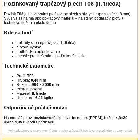
Pozinkovaný trapézový plech T08 (II. trieda)
Pozink T08
je univerzálny profilovaný plech s nízkym trapézom (cca 8 mm).
Využíva sa najmä ako obkladový materiál – na steny, podhľady, ploty a
technické riešenia okolo domu.
Kde sa hodí
obklady stien (garáž, sklad, dielňa)
plotové výplne
podhľady a oplechovanie
menšie prestrešenia – podľa konštrukcie
Technické parametre
Profil:
T08
Hrúbka:
0,40 mm
Rozmer:
960 × 2000 mm
Povrch:
pozink
Materiál:
II. trieda
Hmotnosť:
6,28 kg/ks
Odporúčané príslušenstvo
Na montáž použi pozinkované skrutky s tesnením (EPDM), bežne
4,8×20
alebo
4,8×35
podľa podkladu.
(vyhradzujeme si právo meniť tieto popisy a špecifikácie bez predošlého upozornenia)