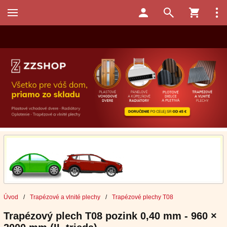
Úvod
/
Trapézové a vlnité plechy
/
Trapézové plechy T08
Trapézový plech T08 pozink 0,40 mm - 960 ×