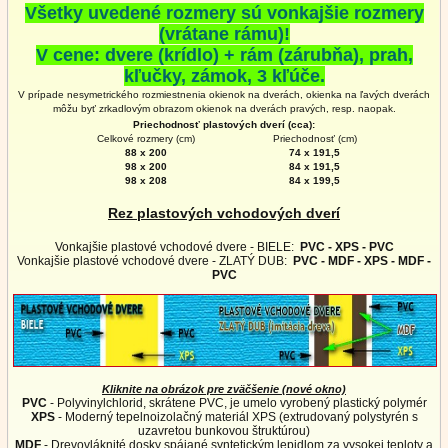
Všetky uvedené rozmery sú vonkajšie rozmery
(vrátane rámu)!
V cene: dvere (krídlo) + rám (zárubňa), prah,
kľučky, zámok, 3 kľúče.
V prípade nesymetrického rozmiestnenia okienok na dverách, okienka na ľavých dverách
môžu byť zrkadlovým obrazom okienok na
dverách
pravých, resp. naopak.
Priechodnosť plastových dverí (cca):
Celkové rozmery (cm)
Priechodnosť (cm)
88 x 200
74 x 191,5
98 x 200
84 x 191,5
98 x 208
84 x 199,5
Rez plastových vchodových dverí
Vonkajšie plastové vchodové dvere - BIELE:
PVC - XPS - PVC
Vonkajšie plastové vchodové dvere - ZLATÝ DUB:
PVC - MDF - XPS - MDF -
PVC
Kliknite na obrázok pre zväčšenie (nové okno)
PVC
- Polyvinylchlorid, skrátene PVC, je umelo vyrobený plastický polymér
XPS
- Moderný tepelnoizolačný materiál XPS (extrudovaný polystyrén s
uzavretou bunkovou štruktúrou)
MDF
- Drevovláknité dosky spájané syntetickým lepidlom za vysokej teploty a