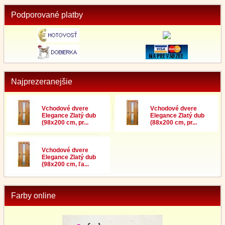
Podporované platby
Najprezeranejšie
Vchodové dvere
Vchodové dvere
Elegance Zlatý dub
Elegance Zlatý dub
(98x200 cm, pr...
(88x200 cm, pr...
Vchodové dvere
Elegance Zlatý dub
(98x200 cm, ľa...
Farby online