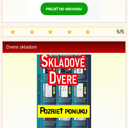
5
/
5
Dvere skladom