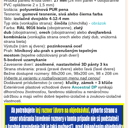
Hrúbka panelu krídla dverí:
27 mm
(24 mm panel + obojstranné
PVC opláštenie 2 x 1,5 mm)
Izolácia:
polyuretánová PUR pena
Tesnenie:
gumové tesnenie, sivá alebo čierna
farba
Sklo:
izolačné dvojsklo 4-12-4 mm
Typ skla (vonkajšia strana):
činčila
(chinchilla) -
obrázok
Farba:
RAL 9016 biela
(obojstranne),
zlatý
dub
(obojstranne),
orech
(obojstranne)
alebo
dvojfarebná
kombinácia
(vonkajšia strana orech alebo zlatý dub, vnútorná
strana biela)
Výstuže (rám aj dvere):
pozinkovaná oceľ
Prah:
hliníkový alu-prah s prerušeným tepelným
mostom
(tepelne odizolovaný prah dverí)
5-bodové uzamykanie
Zavesenie dverí:
zosilnené
,
nastavitelné 3D pánty 3 ks
Strana otvárania: pravá (pravé dvere) alebo ľavá (ľavé dvere)
Bežne dostupné rozmery: 88x200 cm, 98x200 cm, 98 x 208 cm
Vyberte si variantu v rozbaľovacom menu nad cenou!
Dodávané príslušenstvo (v cene):
kľučky
,
zámok
+
3 kľúče
Exteriérové plastové vchodové dvere
Ancestral DP
vynikajú
dlhoročnou životnosťou, farebnou stálosťou a nenáročnou
údržbou a majú veľmi dobré tepelno-izolačné a zvukovo-izolačné
vlastnosti.