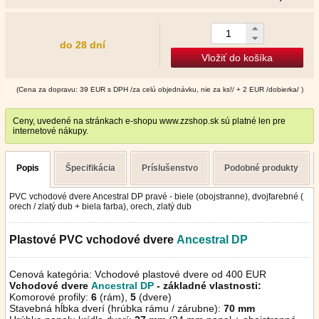
do 28 dní
Vložiť do košíka
(Cena za dopravu: 39 EUR s DPH /za celú objednávku, nie za ks!/ + 2 EUR /dobierka/ )
Ceny, uvedené na stránkach e-shopu www.zzshop.sk sú platné len pre
internetové nákupy.
Popis
Špecifikácia
Príslušenstvo
Podobné produkty
PVC vchodové dvere Ancestral DP pravé - biele (obojstranne), dvojfarebné (
orech / zlatý dub + biela farba), orech, zlatý dub
Plastové PVC vchodové dvere
Ancestral
DP
Cenová kategória: Vchodové plastové dvere od 400 EUR
Vchodové dvere
Ancestral DP
- základné vlastnosti:
Komorové profily:
6
(rám),
5
(dvere)
Stavebná hĺbka dverí (hrúbka rámu / zárubne):
70 mm