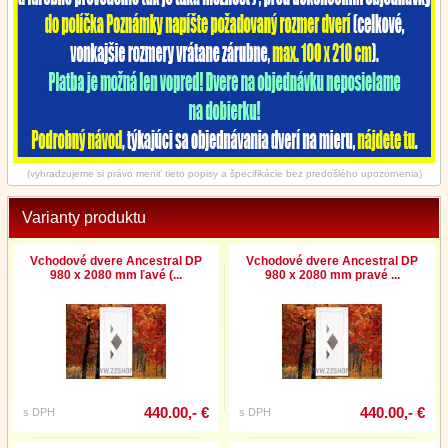
(vyhradzujeme si právo meniť tieto popisy a špecifikácie bez predošlého upozornenia)
Varianty produktu
Vchodové dvere Ancestral DP
Vchodové dvere Ancestral DP
980 x 2080 mm ľavé (...
980 x 2080 mm pravé ...
440.00,- €
440.00,- €
s DPH
s DPH