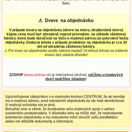
tlaku
⚠
Dvere na objednávku
V prípade tovaru na objednávku (dvere na mieru, dvojfarebné dvere)
kúpna cena musí byť uhradená vopred prevodom. na základe zálohovej
faktúry. ktorá bude doručená na Vašu e-mailovú adresu po potvrdení Vašej
objednávky. Dodacia lehota v prípade produktov na objednávku je cca 30
dní od uhradenia zálohovej faktúry.
⚠
Pre tovar na objednávku podľa zákona neplatí 14-dňová lehota na vrátenie
tovaru bez udania dôvodu!
ZZSHOP
(
www.zzshop.sk
) je internetový obchod,
väčšinu vchodových
dverí nedržíme skladom
!
Upozorňujeme zákazníkov s e-mailovým kontom CENTRUM, že ak nemáte
inú e-mailovú adresu, pred odoslaním objednávky by ste mali skontrolovať,
či mailová schránka nie je plná.
Bohužiaľ sme si všimli, že dostávame veľa chybových správ z adries
uvedeného poskytovateľa. V dôsledku toho sa môže stať, že nedostanete
potvrdenie objednávky a my nebudeme môcť doručiť vašu predfaktúru
alebo iné dôležité dokumenty a informácie.