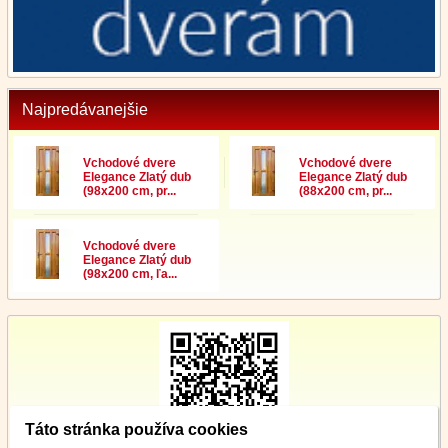
Najpredávanejšie
Vchodové dvere
Vchodové dvere
Elegance Zlatý dub
Elegance Zlatý dub
(98x200 cm, pr...
(88x200 cm, pr...
Vchodové dvere
Elegance Zlatý dub
(98x200 cm, ľa...
Táto stránka používa cookies