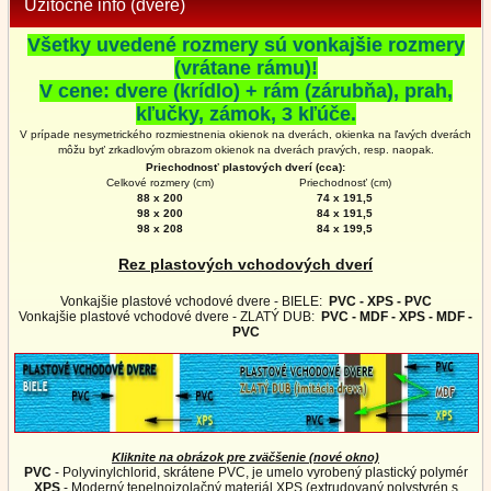
Užitočné info (dvere)
Všetky uvedené rozmery sú vonkajšie rozmery
(vrátane rámu)!
V cene: dvere (krídlo) + rám (zárubňa), prah,
kľučky, zámok, 3 kľúče.
V prípade nesymetrického rozmiestnenia okienok na dverách, okienka na ľavých dverách
môžu byť zrkadlovým obrazom okienok na
dverách
pravých, resp. naopak.
Priechodnosť plastových dverí (cca):
Celkové rozmery (cm)
Priechodnosť (cm)
88 x 200
74 x 191,5
98 x 200
84 x 191,5
98 x 208
84 x 199,5
Rez plastových vchodových dverí
Vonkajšie plastové vchodové dvere - BIELE:
PVC - XPS - PVC
Vonkajšie plastové vchodové dvere - ZLATÝ DUB:
PVC - MDF - XPS - MDF -
PVC
Kliknite na obrázok pre zväčšenie (nové okno)
PVC
- Polyvinylchlorid, skrátene PVC, je umelo vyrobený plastický polymér
XPS
- Moderný tepelnoizolačný materiál XPS (extrudovaný polystyrén s