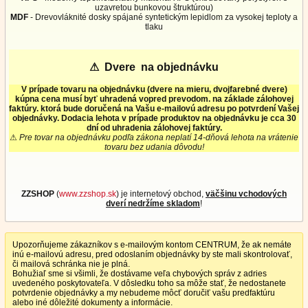
uzavretou bunkovou štruktúrou)
MDF
- Drevovláknité dosky spájané syntetickým lepidlom za vysokej teploty a
tlaku
⚠
Dvere na objednávku
V prípade tovaru na objednávku (dvere na mieru, dvojfarebné dvere)
kúpna cena musí byť uhradená vopred prevodom. na základe zálohovej
faktúry. ktorá bude doručená na Vašu e-mailovú adresu po potvrdení Vašej
objednávky. Dodacia lehota v prípade produktov na objednávku je cca 30
dní od uhradenia zálohovej faktúry.
⚠
Pre tovar na objednávku podľa zákona neplatí 14-dňová lehota na vrátenie
tovaru bez udania dôvodu!
ZZSHOP
(
www.zzshop.sk
) je internetový obchod,
väčšinu vchodových
dverí nedržíme skladom
!
Upozorňujeme zákazníkov s e-mailovým kontom CENTRUM, že ak nemáte
inú e-mailovú adresu, pred odoslaním objednávky by ste mali skontrolovať,
či mailová schránka nie je plná.
Bohužiaľ sme si všimli, že dostávame veľa chybových správ z adries
uvedeného poskytovateľa. V dôsledku toho sa môže stať, že nedostanete
potvrdenie objednávky a my nebudeme môcť doručiť vašu predfaktúru
alebo iné dôležité dokumenty a informácie.