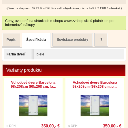
(Cena za dopravu: 39 EUR s DPH /za celú objednávku, nie za ks!/ + 2 EUR /dobierka/ )
Ceny, uvedené na stránkach e-shopu www.zzshop.sk sú platné len pre
internetové nákupy.
Popis
Špecifikácia
Súvisiace produkty
?
Farba dverí
biele
Varianty produktu
Vchodové dvere Barcelona
Vchodové dvere Barcelona
98x208cm (98x208 cm, ľa...
98x208cm (98x208 cm, pr...
350.00,- €
350.00,- €
s DPH
s DPH