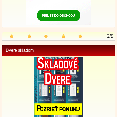
5
/
5
Dvere skladom