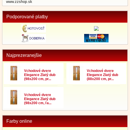
www.zzshop.sk
Podporované platby
Najprezeranejšie
Vchodové dvere
Vchodové dvere
Elegance Zlatý dub
Elegance Zlatý dub
(98x200 cm, pr...
(88x200 cm, pr...
Vchodové dvere
Elegance Zlatý dub
(98x200 cm, ľa...
Farby online