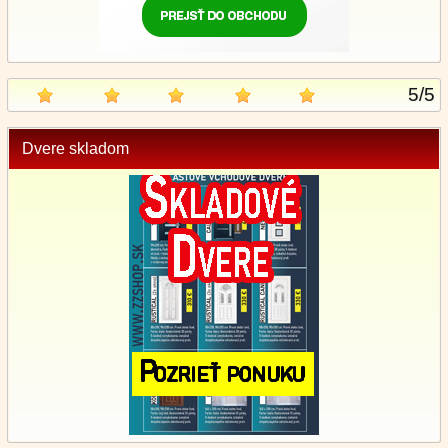
5
/
5
Dvere skladom