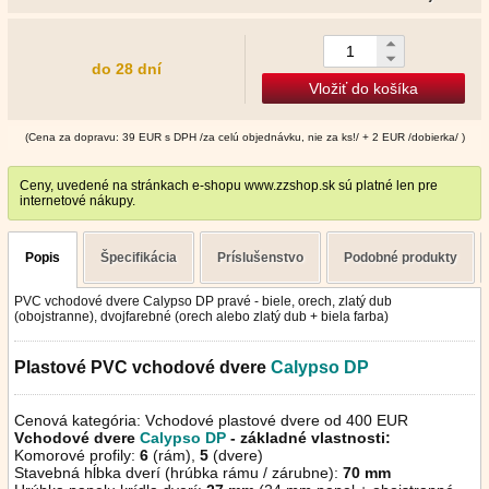
do 28 dní
Vložiť do košíka
(Cena za dopravu: 39 EUR s DPH /za celú objednávku, nie za ks!/ + 2 EUR /dobierka/ )
Ceny, uvedené na stránkach e-shopu www.zzshop.sk sú platné len pre
internetové nákupy.
Popis
Špecifikácia
Príslušenstvo
Podobné produkty
PVC vchodové dvere Calypso DP pravé - biele, orech, zlatý dub
(obojstranne), dvojfarebné (orech alebo zlatý dub + biela farba)
Plastové PVC vchodové dvere
Calypso
DP
Cenová kategória: Vchodové plastové dvere od 400 EUR
Vchodové dvere
Calypso DP
- základné vlastnosti:
Komorové profily:
6
(rám),
5
(dvere)
Stavebná hĺbka dverí (hrúbka rámu / zárubne):
70 mm