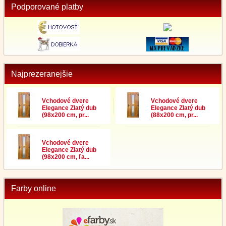
Podporované platby
Najprezeranejšie
Vchodové dvere
Vchodové dvere
Elegance Zlatý dub
Elegance Zlatý dub
(98x200 cm, pr...
(88x200 cm, pr...
Vchodové dvere
Elegance Zlatý dub
(98x200 cm, ľa...
Farby online