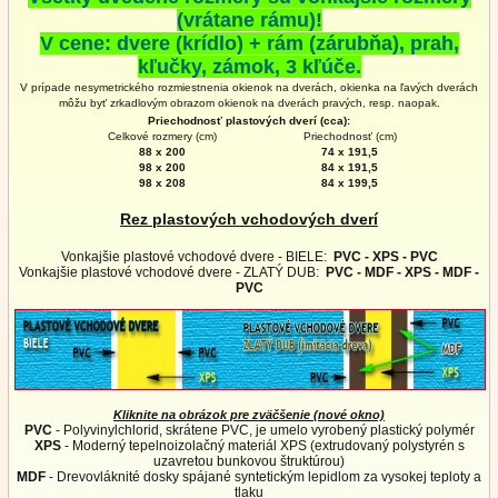
(vrátane rámu)!
V cene: dvere (krídlo) + rám (zárubňa), prah,
kľučky, zámok, 3 kľúče.
V prípade nesymetrického rozmiestnenia okienok na dverách, okienka na ľavých dverách
môžu byť zrkadlovým obrazom okienok na
dverách
pravých, resp. naopak.
Priechodnosť plastových dverí (cca):
Celkové rozmery (cm)
Priechodnosť (cm)
88 x 200
74 x 191,5
98 x 200
84 x 191,5
98 x 208
84 x 199,5
Rez plastových vchodových dverí
Vonkajšie plastové vchodové dvere - BIELE:
PVC - XPS - PVC
Vonkajšie plastové vchodové dvere - ZLATÝ DUB:
PVC - MDF - XPS - MDF -
PVC
Kliknite na obrázok pre zväčšenie (nové okno)
PVC
- Polyvinylchlorid, skrátene PVC, je umelo vyrobený plastický polymér
XPS
- Moderný tepelnoizolačný materiál XPS (extrudovaný polystyrén s
uzavretou bunkovou štruktúrou)
MDF
- Drevovláknité dosky spájané syntetickým lepidlom za vysokej teploty a
tlaku