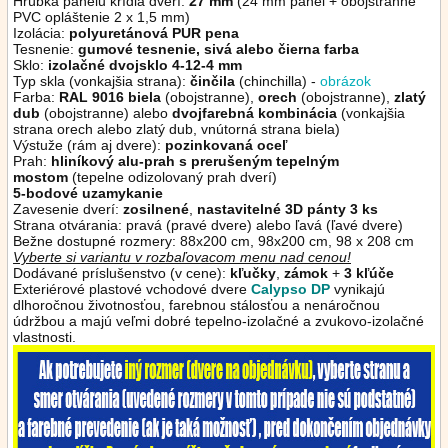
Hrúbka panelu krídla dverí:
27 mm
(24 mm panel + obojstranné
PVC opláštenie 2 x 1,5 mm)
Izolácia:
polyuretánová PUR pena
Tesnenie:
gumové tesnenie, sivá alebo čierna
farba
Sklo:
izolačné dvojsklo 4-12-4 mm
Typ skla (vonkajšia strana):
činčila
(chinchilla) -
obrázok
Farba:
RAL 9016 biela
(obojstranne),
orech
(obojstranne),
zlatý
dub
(obojstranne)
alebo
dvojfarebná kombinácia
(vonkajšia
strana orech alebo zlatý dub, vnútorná strana biela)
Výstuže (rám aj dvere):
pozinkovaná oceľ
Prah:
hliníkový alu-prah s prerušeným tepelným
mostom
(tepelne odizolovaný prah dverí)
5-bodové uzamykanie
Zavesenie dverí:
zosilnené
,
nastavitelné 3D pánty 3 ks
Strana otvárania: pravá (pravé dvere) alebo ľavá (ľavé dvere)
Bežne dostupné rozmery: 88x200 cm, 98x200 cm, 98 x 208 cm
Vyberte si variantu v rozbaľovacom menu nad cenou!
Dodávané príslušenstvo (v cene):
kľučky
,
zámok
+
3 kľúče
Exteriérové plastové vchodové dvere
Calypso DP
vynikajú
dlhoročnou životnosťou, farebnou stálosťou a nenáročnou
údržbou a majú veľmi dobré tepelno-izolačné a zvukovo-izolačné
vlastnosti.