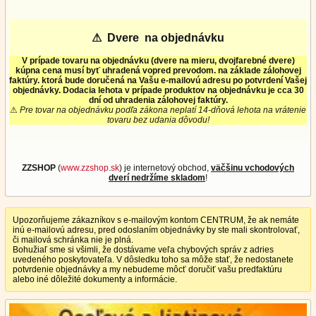
⚠
Dvere na objednávku
V prípade tovaru na objednávku (dvere na mieru, dvojfarebné dvere)
kúpna cena musí byť uhradená vopred prevodom. na základe zálohovej
faktúry. ktorá bude doručená na Vašu e-mailovú adresu po potvrdení Vašej
objednávky. Dodacia lehota v prípade produktov na objednávku je cca 30
dní od uhradenia zálohovej faktúry.
⚠
Pre tovar na objednávku podľa zákona neplatí 14-dňová lehota na vrátenie
tovaru bez udania dôvodu!
ZZSHOP
(
www.zzshop.sk
) je internetový obchod,
väčšinu vchodových
dverí nedržíme skladom
!
Upozorňujeme zákazníkov s e-mailovým kontom CENTRUM, že ak nemáte
inú e-mailovú adresu, pred odoslaním objednávky by ste mali skontrolovať,
či mailová schránka nie je plná.
Bohužiaľ sme si všimli, že dostávame veľa chybových správ z adries
uvedeného poskytovateľa. V dôsledku toho sa môže stať, že nedostanete
potvrdenie objednávky a my nebudeme môcť doručiť vašu predfaktúru
alebo iné dôležité dokumenty a informácie.