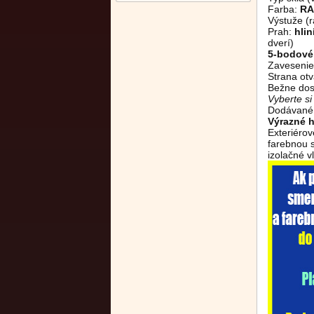
Farba:
RA
Výstuže (r
Prah:
hli
dverí)
5-bodové
Zavesenie
Strana otv
Bežne dos
Vyberte s
Dodávané 
Výrazné h
Exteriéro
farebnou 
izolačné vl