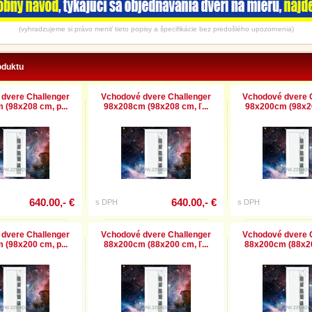
(vyhradzujeme si právo meniť tieto popisy a špecifikácie bez predošlého upozornenia)
oduktu
dvere Challenger
Vchodové dvere Challenger
Vchodové dvere 
(98x208 cm, p...
98x208cm (98x208 cm, ľ...
98x200cm (98x20
640.00,- €
640.00,- €
s DPH
s DPH
dvere Challenger
Vchodové dvere Challenger
Vchodové dvere 
(98x200 cm, p...
88x200cm (88x200 cm, ľ...
88x200cm (88x20