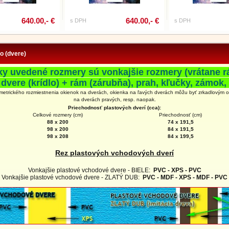
640.00,- €
640.00,- €
s DPH
s DPH
fo (dvere)
ky uvedené rozmery sú vonkajšie rozmery (vrátane r
 dvere (krídlo) + rám (zárubňa), prah, kľučky, zámok, 
metrického rozmiestnenia okienok na dverách, okienka na ľavých dverách môžu byť zrkadlovým 
na
dverách
pravých, resp. naopak.
Priechodnosť plastových dverí (cca):
Celkové rozmery (cm)
Priechodnosť (cm)
88 x 200
74 x 191,5
98 x 200
84 x 191,5
98 x 208
84 x 199,5
Rez plastových vchodových dverí
Vonkajšie plastové vchodové dvere - BIELE:
PVC - XPS - PVC
Vonkajšie plastové vchodové dvere - ZLATÝ DUB:
PVC - MDF - XPS - MDF - PVC