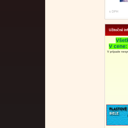
s DPH
Užitočné in
Všet
V cene:
V prípade nesy