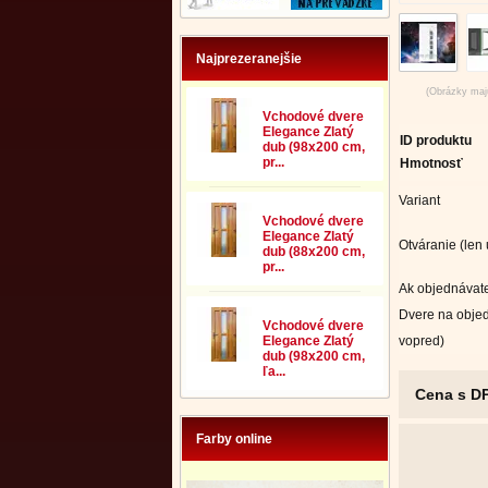
Najprezeranejšie
(Obrázky majú
Vchodové dvere
Elegance Zlatý
ID produktu
dub (98x200 cm,
pr...
Hmotnosť
Variant
Vchodové dvere
Elegance Zlatý
Otváranie (len
dub (88x200 cm,
pr...
Ak objednávate
Dvere na objed
Vchodové dvere
vopred)
Elegance Zlatý
dub (98x200 cm,
ľa...
Cena s D
Farby online