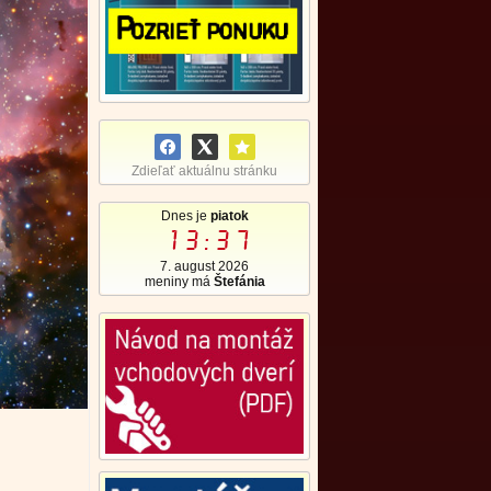
Zdieľať aktuálnu stránku
Dnes je
piatok
13:37
7. august 2026
meniny má
Štefánia