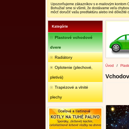
Upozorňujeme zákazníkov s e-mailovým kontom CEN
Bohužiaľ sme si všimli, že dostávame veľa chybo
môcť doručiť vašu predfaktúru alebo iné dôležité
Kategórie
Plastové vchodové
dvere
Radiátory
Úvod
/
Plast
Oplotenie (plechové,
Vchodov
pletivá)
Trapézové a vlnité
plechy