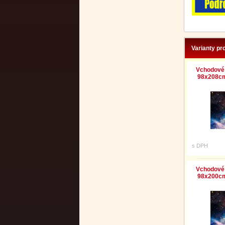
Varianty pr
Vchodové 
98x208cm 
s DPH
Vchodové 
98x200cm 