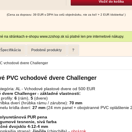
Vložiť do košíka
(Cena za dopravu: 39 EUR s DPH /za celú objednávku, nie za ks!/ + 2 EUR /dobierka/ )
é na stránkach e-shopu www.zzshop.sk sú platné len pre internetové nákupy.
Špecifikácia
Podobné produkty
?
VC vchodové dvere Challenger
vé PVC vchodové dvere
Challenger
tegória: AL - Vchodové plastové dvere od 500 EUR
 dvere
Challenger
- základné vlastnosti:
profily:
6
(rám),
5
(dvere)
hĺbka dverí (hrúbka rámu / zárubne):
70 mm
elu krídla dverí:
27 mm
(24 mm panel + obojstranné PVC opláštenie 2
olyuretánová PUR pena
gumové tesnenie, sivá farba
ačné dvojsklo 4-12-4 mm
vonkajšia strana):
činčila
(chinchilla) -
obrázok