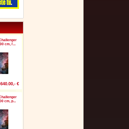
Challenger
0 cm, ľ...
640.00,- €
Challenger
0 cm, p...