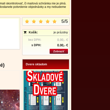
 skontrolovať, či mailová schránka nie je plná.
nedostanete potvrdenie objednávky a my nebudeme
5
/
5
Košík:
je prázdny
bez DPH:
0.00,- €
s DPH:
0.00,- €
Zobraziť
é)
Dvere skladom