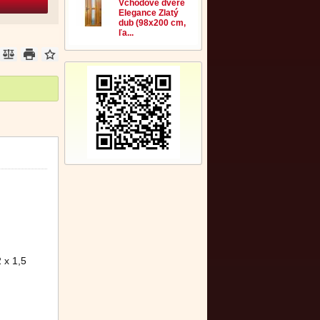
Vchodové dvere
Elegance Zlatý
dub (98x200 cm,
ľa...
 x 1,5