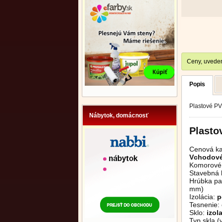
Ceny, uveden
Popis
Plastové P
Nábytok, domácnosť
Plasto
Cenová ka
Vchodové
Komorové 
Stavebná 
Hrúbka pan
mm)
Izolácia:
p
Tesnenie:
Sklo:
izol
Typ skla (