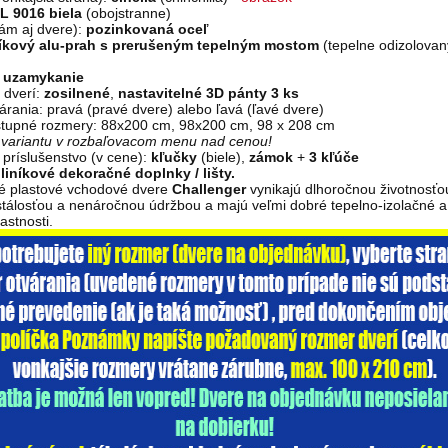
L 9016 biela
(obojstranne)
ám aj dvere):
pozinkovaná oceľ
níkový alu-prah s prerušeným tepelným mostom
(tepelne odizolovan
 uzamykanie
 dverí:
zosilnené
,
nastavitelné 3D pánty 3 ks
árania: pravá (pravé dvere) alebo ľavá (ľavé dvere)
tupné rozmery: 88x200 cm, 98x200 cm, 98 x 208 cm
i variantu v rozbaľovacom menu nad cenou!
príslušenstvo (v cene):
kľučky
(biele),
zámok
+
3 kľúče
liníkové dekoračné doplnky / lišty.
vé plastové vchodové dvere
Challenger
vynikajú dlhoročnou životnosťo
stálosťou a nenáročnou údržbou a majú veľmi dobré tepelno-izolačné a
astnosti.