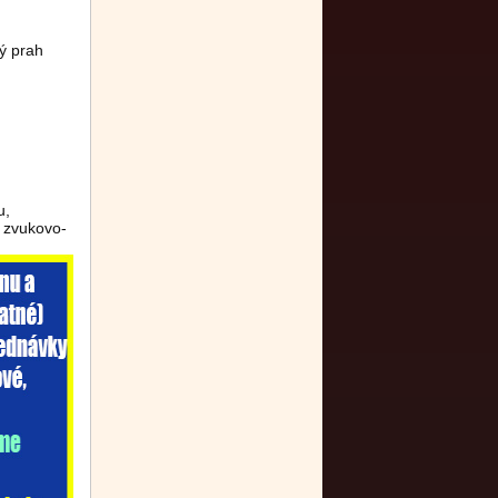
ý prah
u,
 zvukovo-