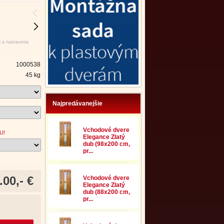
u a nastavenia
1000538
45 kg
Najpredávanejšie
Vchodové dvere
U!
Elegance Zlatý
dub (98x200 cm,
pr...
.00,- €
Vchodové dvere
Elegance Zlatý
dub (88x200 cm,
pr...