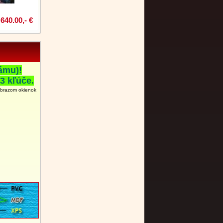
640.00,- €
ámu)!
3 kľúče.
obrazom okienok