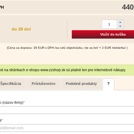
440
PH
do 28 dní
Vložiť do košíka
(Cena za dopravu: 39 EUR s DPH /za celú objednávku, nie za ks!/ + 2 EUR /dobierka/ )
é na stránkach e-shopu www.zzshop.sk sú platné len pre internetové nákupy.
Špecifikácia
Príslušenstvo
Podobné produkty
?
 (názov firmy)
*
l
*