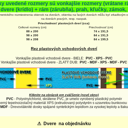
ky uvedené rozmery sú vonkajšie rozmery (vrátane r
 dvere (krídlo) + rám (zárubňa), prah, kľučky, zámok, 
metrického rozmiestnenia okienok na dverách, okienka na ľavých dverách môžu byť zrkadlovým 
na
dverách
pravých, resp. naopak.
Priechodnosť plastových dverí (cca):
Celkové rozmery (cm)
Priechodnosť (cm)
88 x 200
74 x 191,5
98 x 200
84 x 191,5
98 x 208
84 x 199,5
Rez plastových vchodových dverí
Vonkajšie plastové vchodové dvere - BIELE:
PVC - XPS - PVC
Vonkajšie plastové vchodové dvere - ZLATÝ DUB:
PVC - MDF - XPS - MDF - PVC
Kliknite na obrázok pre zväčšenie (nové okno)
PVC
- Polyvinylchlorid, skrátene PVC, je umelo vyrobený plastický polymér
erný tepelnoizolačný materiál XPS (extrudovaný polystyrén s uzavretou bunkovou 
MDF
- Drevovláknité dosky spájané syntetickým lepidlom za vysokej teploty a tlaku
⚠
Dvere na objednávku