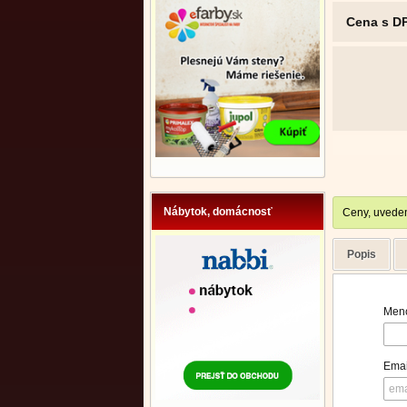
Cena s D
Nábytok, domácnosť
Ceny, uveden
Popis
Meno
Emai