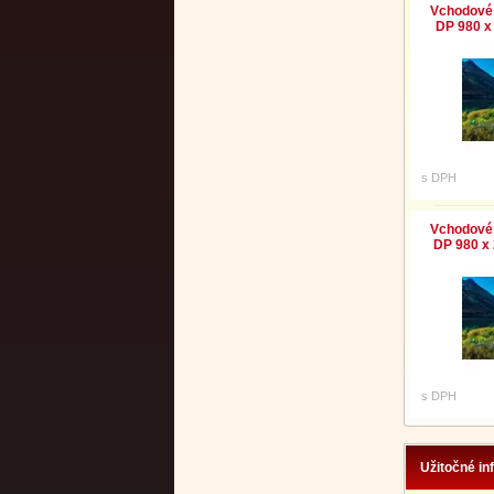
Vchodové 
DP 980 x 
s DPH
Vchodové 
DP 980 x 
s DPH
Užitočné in