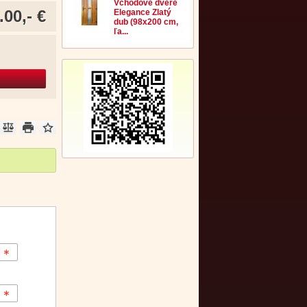
Vchodové dvere
.00,- €
Elegance Zlatý
dub (98x200 cm,
ľa...