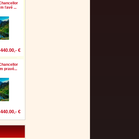
Chancellor
m ľavé ...
440.00,- €
Chancellor
m pravé...
440.00,- €