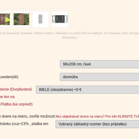
 len ilustračný charakter. Odtiene farieb v náhľadoch sa môžu líšiť od reálnych. Ich intenzita závisí od typ
obrazovky.)
 uvedený/é)
denie (Dvojfarebné
e len na
Platba iba vopred!)
 dvere na mieru, zvoľte možnosť
Ako objednávať dvere na mieru? Pre info KLIKNITE TU
návku (cca+23% , platba len