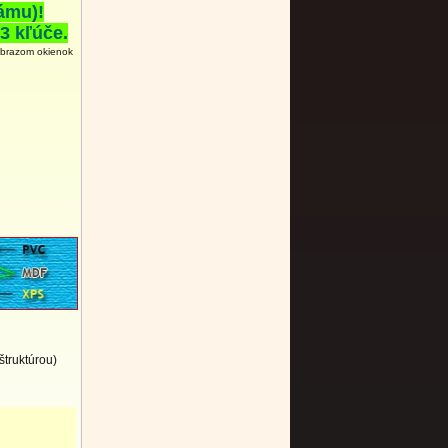
ámu)!
3 kľúče.
obrazom okienok
štruktúrou)