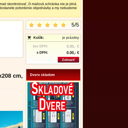
 skontrolovať, či mailová schránka nie je plná.
nedostanete potvrdenie objednávky a my nebudeme
5
/
5
Košík:
je prázdny
bez DPH:
0.00,- €
s DPH:
0.00,- €
Zobraziť
x208 cm,
Dvere skladom