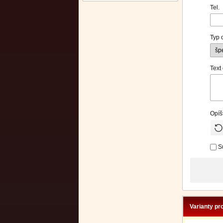
Tel.
Typ 
Text
Opíš
S
Varianty pr