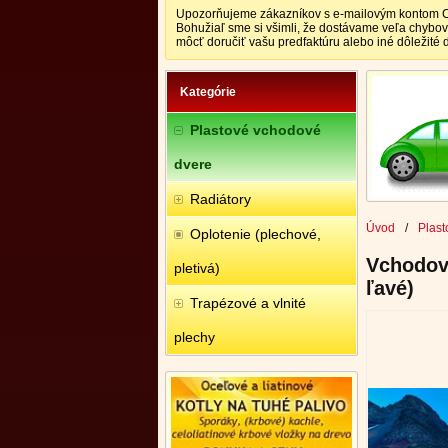
Upozorňujeme zákazníkov s e-mailovým kontom CEN
Bohužiaľ sme si všimli, že dostávame veľa chybo
môcť doručiť vašu predfaktúru alebo iné dôležité
Kategórie
Plastové vchodové
dvere
Radiátory
Úvod
/
Plast
Oplotenie (plechové,
Vchodov
pletivá)
ľavé)
Trapézové a vlnité
plechy