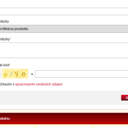
otázky
 otázky
*
te kód
*
»
úhlasím s
spracovaním osobných údajov
O
oduktu