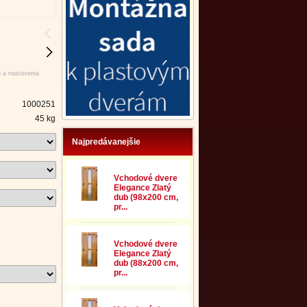
u a nastavenia
1000251
45 kg
Najpredávanejšie
Vchodové dvere
Elegance Zlatý
dub (98x200 cm,
pr...
Vchodové dvere
Elegance Zlatý
!
dub (88x200 cm,
pr...