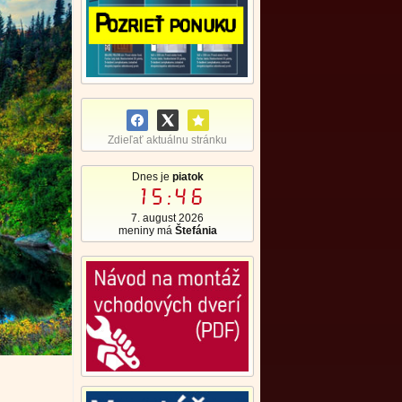
Zdieľať aktuálnu stránku
Dnes je
piatok
15:46
7. august 2026
meniny má
Štefánia