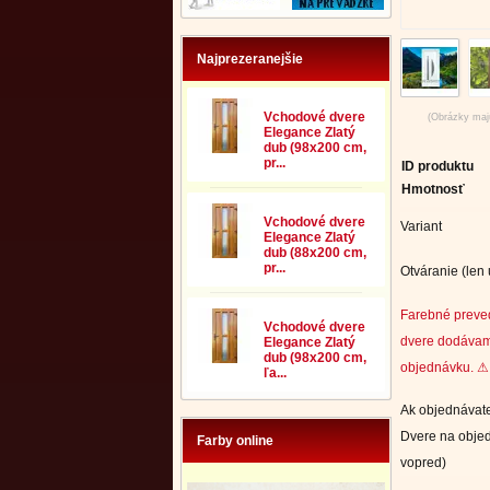
Najprezeranejšie
Vchodové dvere
(Obrázky majú
Elegance Zlatý
dub (98x200 cm,
pr...
ID produktu
Hmotnosť
Vchodové dvere
Variant
Elegance Zlatý
dub (88x200 cm,
pr...
Otváranie (len
Farebné preve
Vchodové dvere
dvere dodávam
Elegance Zlatý
dub (98x200 cm,
objednávku. ⚠ 
ľa...
Ak objednávate
Dvere na objed
Farby online
vopred)