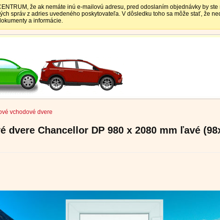
TRUM, že ak nemáte inú e-mailovú adresu, pred odoslaním objednávky by ste mali
vých správ z adries uvedeného poskytovateľa. V dôsledku toho sa môže stať, že 
 dokumenty a informácie.
ové vchodové dvere
é dvere Chancellor DP 980 x 2080 mm ľavé (98