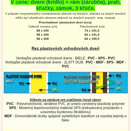
V cene: dvere (krídlo) + rám (zárubňa), prah,
kľučky, zámok, 3 kľúče.
V prípade nesymetrického rozmiestnenia okienok na dverách, okienka na ľavých dverách
môžu byť zrkadlovým obrazom okienok na
dverách
pravých, resp. naopak.
Priechodnosť plastových dverí (cca):
Celkové rozmery (cm)
Priechodnosť (cm)
88 x 200
74 x 191,5
98 x 200
84 x 191,5
98 x 208
84 x 199,5
Rez plastových vchodových dverí
Vonkajšie plastové vchodové dvere - BIELE:
PVC - XPS - PVC
Vonkajšie plastové vchodové dvere - ZLATÝ DUB:
PVC - MDF - XPS - MDF -
PVC
Kliknite na obrázok pre zväčšenie (nové okno)
PVC
- Polyvinylchlorid, skrátene PVC, je umelo vyrobený plastický polymér
XPS
- Moderný tepelnoizolačný materiál XPS (extrudovaný polystyrén s
uzavretou bunkovou štruktúrou)
MDF
- Drevovláknité dosky spájané syntetickým lepidlom za vysokej teploty a
tlaku