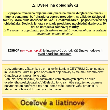
⚠
Dvere na objednávku
V prípade tovaru na objednávku (dvere na mieru, dvojfarebné dvere)
kúpna cena musí byť uhradená vopred prevodom. na základe zálohovej
faktúry. ktorá bude doručená na Vašu e-mailovú adresu po potvrdení Vašej
objednávky. Dodacia lehota v prípade produktov na objednávku je cca 30
dní od uhradenia zálohovej faktúry.
⚠
Pre tovar na objednávku podľa zákona neplatí 14-dňová lehota na vrátenie
tovaru bez udania dôvodu!
ZZSHOP
(
www.zzshop.sk
) je internetový obchod,
väčšinu vchodových
dverí nedržíme skladom
!
Upozorňujeme zákazníkov s e-mailovým kontom CENTRUM, že ak nemáte
inú e-mailovú adresu, pred odoslaním objednávky by ste mali skontrolovať,
či mailová schránka nie je plná.
Bohužiaľ sme si všimli, že dostávame veľa chybových správ z adries
uvedeného poskytovateľa. V dôsledku toho sa môže stať, že nedostanete
potvrdenie objednávky a my nebudeme môcť doručiť vašu predfaktúru
alebo iné dôležité dokumenty a informácie.