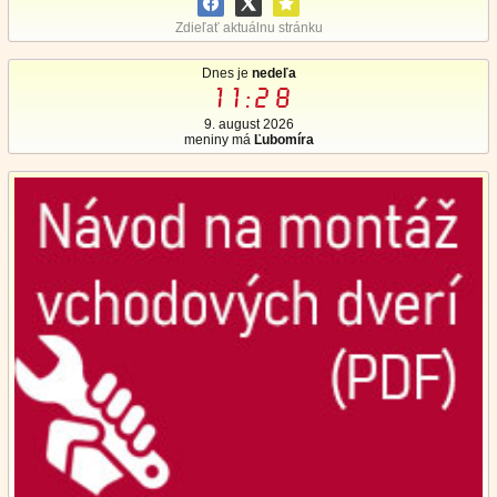
Zdieľať aktuálnu stránku
Dnes je
nedeľa
11:28
9. august 2026
meniny má
Ľubomíra