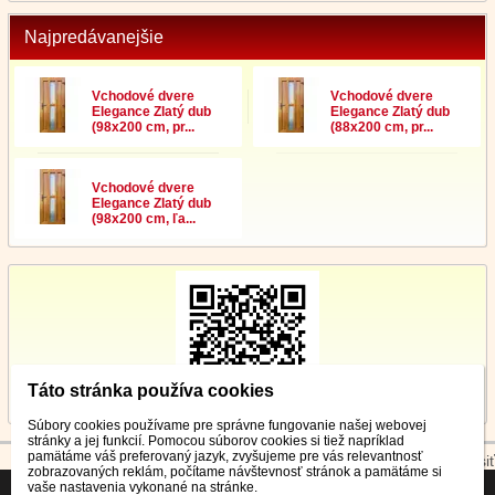
Najpredávanejšie
Vchodové dvere
Vchodové dvere
Elegance Zlatý dub
Elegance Zlatý dub
(98x200 cm, pr...
(88x200 cm, pr...
Vchodové dvere
Elegance Zlatý dub
(98x200 cm, ľa...
Táto stránka používa cookies
Súbory cookies používame pre správne fungovanie našej webovej
stránky a jej funkcií. Pomocou súborov cookies si tiež napríklad
pamätáme váš preferovaný jazyk, zvyšujeme pre vás relevantnosť
© 2026 WEXBO |
www.wexbo.com
|
Prihlásiť
zobrazovaných reklám, počítame návštevnosť stránok a pamätáme si
vaše nastavenia vykonané na stránke.