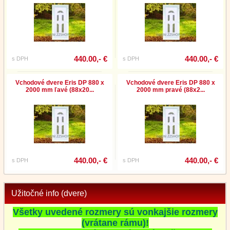
440.00,- €
440.00,- €
s DPH
s DPH
Vchodové dvere Eris DP 880 x
Vchodové dvere Eris DP 880 x
2000 mm ľavé (88x20...
2000 mm pravé (88x2...
440.00,- €
440.00,- €
s DPH
s DPH
Užitočné info (dvere)
Všetky uvedené rozmery sú vonkajšie rozmery
(vrátane rámu)!