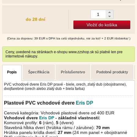
do 28 dní
Vložiť do košíka
(Cena za dopravu: 39 EUR s DPH /za celú objednávku, nie za ks!/ + 2 EUR /dobierka/ )
Ceny, uvedené na stránkach e-shopu www.zzshop.sk sú platné len pre
internetové nákupy.
Popis
Špecifikácia
Príslušenstvo
Podobné produkty
PVC vchodové dvere Eris DP pravé - biele, orech, zlatý dub (obojstranne),
dvojfarebné (orech alebo zlatý dub + biela farba)
Plastové PVC vchodové dvere
Eris
DP
Cenová kategória: Vchodové plastové dvere od 400 EUR
Vchodové dvere
Eris DP
- základné vlastnosti:
Komorové profily:
6
(rám),
5
(dvere)
Stavebná hĺbka dverí (hrúbka rámu / zárubne):
70 mm
Hrúbka panelu krídla dverí:
27 mm
(24 mm panel + obojstranné