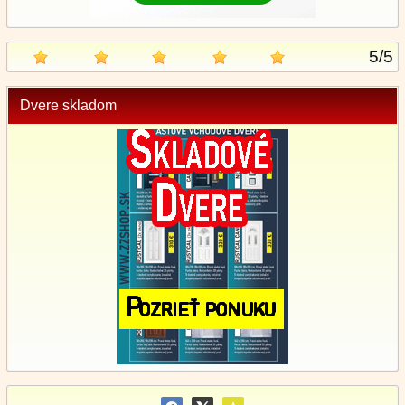
5
/
5
Dvere skladom