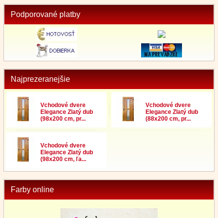
Podporované platby
Najprezeranejšie
Vchodové dvere
Vchodové dvere
Elegance Zlatý dub
Elegance Zlatý dub
(98x200 cm, pr...
(88x200 cm, pr...
Vchodové dvere
Elegance Zlatý dub
(98x200 cm, ľa...
Farby online