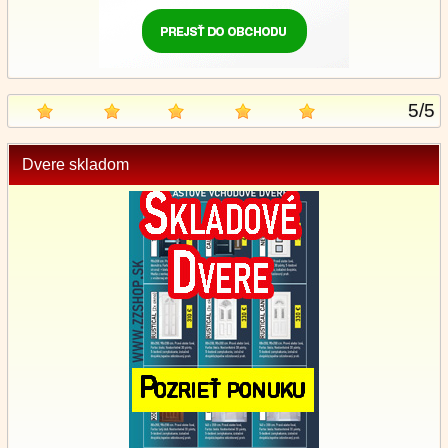
5
/
5
Dvere skladom