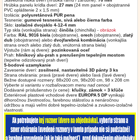
Stavebná hĺbka dverí (hrúbka rámu / zárubne):
70 mm
Hrúbka panelu krídla dverí:
27 mm
(24 mm panel + obojstranné
PVC opláštenie 2 x 1,5 mm)
Izolácia:
polyuretánová PUR pena
Tesnenie:
gumové tesnenie, sivá alebo čierna
farba
Sklo:
izolačné dvojsklo 4-12-4 mm
Typ skla (vonkajšia strana):
činčila
(chinchilla) -
obrázok
Farba:
RAL 9016 biela
(obojstranne),
orech
(obojstranne),
zlatý
dub
(obojstranne)
alebo
dvojfarebná kombinácia
(vonkajšia
strana orech alebo zlatý dub, vnútorná strana biela)
Výstuže (rám aj dvere):
pozinkovaná oceľ
Prah:
hliníkový alu-prah s prerušeným tepelným mostom
(tepelne odizolovaný prah dverí)
5-bodové uzamykanie
Zavesenie dverí:
zosilnené
,
nastavitelné 3D pánty 3 ks
Strana otvárania: pravá (pravé dvere) alebo ľavá (ľavé dvere)
Bežne dostupné rozmery: 88x200 cm, 98x200 cm, 98 x 208 cm
Vyberte si variantu v rozbaľovacom menu nad cenou!
Dodávané príslušenstvo (v cene):
kľučky
,
zámok
+
3 kľúče
Exteriérové plastové vchodové dvere
EUROPA 5 DP
vynikajú
dlhoročnou životnosťou, farebnou stálosťou a nenáročnou
údržbou a majú veľmi dobré tepelno-izolačné a zvukovo-izolačné
vlastnosti.