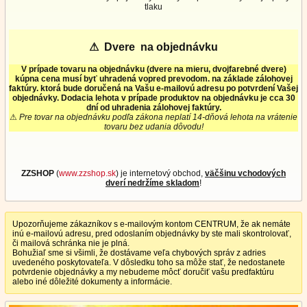
tlaku
⚠
Dvere na objednávku
V prípade tovaru na objednávku (dvere na mieru, dvojfarebné dvere)
kúpna cena musí byť uhradená vopred prevodom. na základe zálohovej
faktúry. ktorá bude doručená na Vašu e-mailovú adresu po potvrdení Vašej
objednávky. Dodacia lehota v prípade produktov na objednávku je cca 30
dní od uhradenia zálohovej faktúry.
⚠
Pre tovar na objednávku podľa zákona neplatí 14-dňová lehota na vrátenie
tovaru bez udania dôvodu!
ZZSHOP
(
www.zzshop.sk
) je internetový obchod,
väčšinu vchodových
dverí nedržíme skladom
!
Upozorňujeme zákazníkov s e-mailovým kontom CENTRUM, že ak nemáte
inú e-mailovú adresu, pred odoslaním objednávky by ste mali skontrolovať,
či mailová schránka nie je plná.
Bohužiaľ sme si všimli, že dostávame veľa chybových správ z adries
uvedeného poskytovateľa. V dôsledku toho sa môže stať, že nedostanete
potvrdenie objednávky a my nebudeme môcť doručiť vašu predfaktúru
alebo iné dôležité dokumenty a informácie.