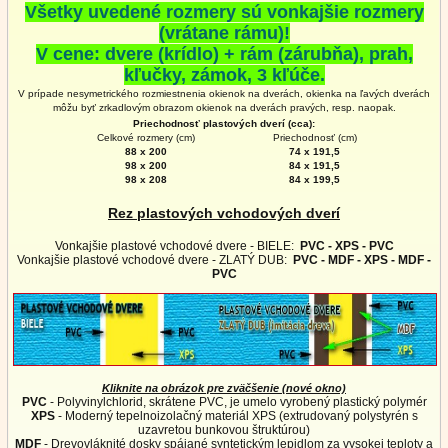
Všetky uvedené rozmery sú vonkajšie rozmery
(vrátane rámu)!
V cene: dvere (krídlo) + rám (zárubňa), prah,
kľučky, zámok, 3 kľúče.
V prípade nesymetrického rozmiestnenia okienok na dverách, okienka na ľavých dverách
môžu byť zrkadlovým obrazom okienok na
dverách
pravých, resp. naopak.
Priechodnosť plastových dverí (cca):
Celkové rozmery (cm)
Priechodnosť (cm)
88 x 200
74 x 191,5
98 x 200
84 x 191,5
98 x 208
84 x 199,5
Rez plastových vchodových dverí
Vonkajšie plastové vchodové dvere - BIELE:
PVC - XPS - PVC
Vonkajšie plastové vchodové dvere - ZLATÝ DUB:
PVC - MDF - XPS - MDF -
PVC
Kliknite na obrázok pre zväčšenie (nové okno)
PVC
- Polyvinylchlorid, skrátene PVC, je umelo vyrobený plastický polymér
XPS
- Moderný tepelnoizolačný materiál XPS (extrudovaný polystyrén s
uzavretou bunkovou štruktúrou)
MDF
- Drevovláknité dosky spájané syntetickým lepidlom za vysokej teploty a