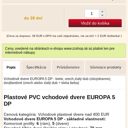
do 28 dní
Vložiť do košíka
(Cena za dopravu: 39 EUR s DPH /za celú objednávku, nie za ks!/ + 2 EUR /dobierka/ )
Ceny, uvedené na stránkach e-shopu www.zzshop.sk sú platné len pre
internetové nákupy.
Popis
Špecifikácia
Príslušenstvo
Súvisiace produkty
Vchodové dvere EUROPA 5 DP - biele, orech,zlatý dub (obojstranne),
dvojfarebné (orech alebo zlatý dub + biela farba)
Plastové PVC vchodové dvere EUROPA 5
DP
Cenová kategória: Vchodové plastové dvere nad 400 EUR
Vchodové dvere EUROPA 5 DP - základné vlastnosti:
Komorové profily:
6
(rám),
5
(dvere)