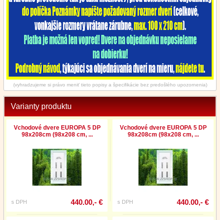
(vyhradzujeme si právo meniť tieto popisy a špecifikácie bez predošlého upozornenia)
Varianty produktu
Vchodové dvere EUROPA 5 DP
Vchodové dvere EUROPA 5 DP
98x208cm (98x208 cm, ...
98x208cm (98x208 cm, ...
440.00,- €
440.00,- €
s DPH
s DPH