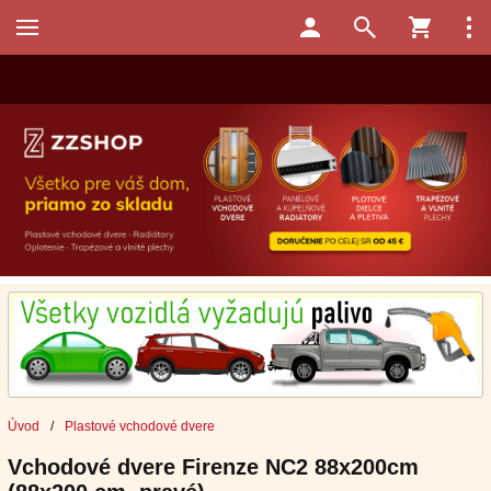
Úvod
/
Plastové vchodové dvere
Vchodové dvere Firenze NC2 88x200cm