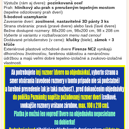
Výstuže (rám aj dvere):
pozinkovaná oceľ
Prah:
hliníkový alu-prah s prerušeným tepelným mostom
(tepelne odizolovaný prah dverí)
5-bodové uzamykanie
Zavesenie dverí:
zosilnené
,
nastavitelné 3D pánty 3 ks
Strana otvárania: pravá (pravé dvere) alebo ľavá (ľavé dvere)
Bežne dostupné rozmery: 88x200 cm, 98x200 cm, 98 x 208 cm
Vyberte si variantu v rozbaľovacom menu nad cenou!
Dodávané príslušenstvo (v cene):
kľučky
(biele),
zámok
+
3
kľúče
Exteriérové plastové vchodové dvere
Firenze NC2
vynikajú
dlhoročnou životnosťou, farebnou stálosťou a nenáročnou
údržbou a majú veľmi dobré tepelno-izolačné a zvukovo-izolačné
vlastnosti.