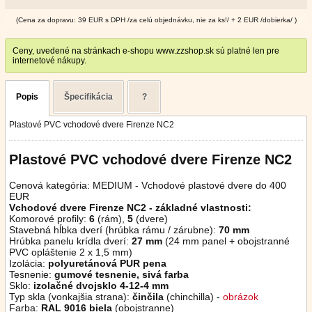
(Cena za dopravu: 39 EUR s DPH /za celú objednávku, nie za ks!/ + 2 EUR /dobierka/ )
Ceny, uvedené na stránkach e-shopu www.zzshop.sk sú platné len pre
internetové nákupy.
Popis
Špecifikácia
?
Plastové PVC vchodové dvere Firenze NC2
Plastové PVC vchodové dvere Firenze NC2
Cenová kategória: MEDIUM - Vchodové plastové dvere do 400
EUR
Vchodové dvere Firenze NC2 - základné vlastnosti:
Komorové profily:
6
(rám),
5
(dvere)
Stavebná hĺbka dverí (hrúbka rámu / zárubne):
70 mm
Hrúbka panelu krídla dverí:
27 mm
(24 mm panel + obojstranné
PVC opláštenie 2 x 1,5 mm)
Izolácia:
polyuretánová PUR pena
Tesnenie:
gumové tesnenie, sivá farba
Sklo:
izolačné dvojsklo 4-12-4 mm
Typ skla (vonkajšia strana):
činčila
(chinchilla) -
obrázok
Farba:
RAL 9016 biela
(obojstranne)