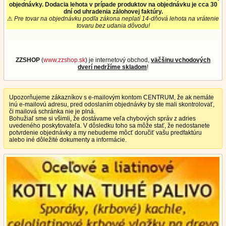
objednávky. Dodacia lehota v prípade produktov na objednávku je cca 30
dní od uhradenia zálohovej faktúry.
⚠
Pre tovar na objednávku podľa zákona neplatí 14-dňová lehota na vrátenie
tovaru bez udania dôvodu!
ZZSHOP
(
www.zzshop.sk
) je internetový obchod,
väčšinu vchodových
dverí nedržíme skladom
!
Upozorňujeme zákazníkov s e-mailovým kontom CENTRUM, že ak nemáte
inú e-mailovú adresu, pred odoslaním objednávky by ste mali skontrolovať,
či mailová schránka nie je plná.
Bohužiaľ sme si všimli, že dostávame veľa chybových správ z adries
uvedeného poskytovateľa. V dôsledku toho sa môže stať, že nedostanete
potvrdenie objednávky a my nebudeme môcť doručiť vašu predfaktúru
alebo iné dôležité dokumenty a informácie.