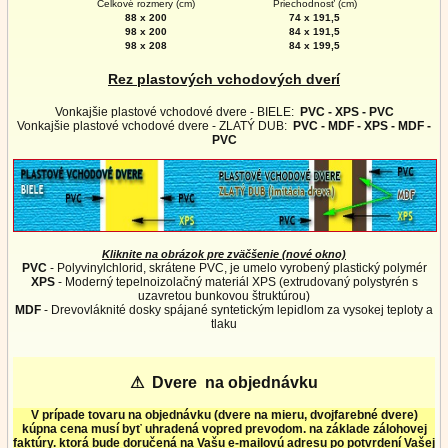
Celkové rozmery (cm)
Priechodnosť (cm)
88 x 200
74 x 191,5
98 x 200
84 x 191,5
98 x 208
84 x 199,5
Rez plastových vchodových dverí
Vonkajšie plastové vchodové dvere - BIELE:
PVC - XPS - PVC
Vonkajšie plastové vchodové dvere - ZLATÝ DUB:
PVC - MDF - XPS - MDF -
PVC
Kliknite na obrázok pre zväčšenie (nové okno)
PVC
- Polyvinylchlorid, skrátene PVC, je umelo vyrobený plastický polymér
XPS
- Moderný tepelnoizolačný materiál XPS (extrudovaný polystyrén s
uzavretou bunkovou štruktúrou)
MDF
- Drevovláknité dosky spájané syntetickým lepidlom za vysokej teploty a
tlaku
⚠
Dvere na objednávku
V prípade tovaru na objednávku (dvere na mieru, dvojfarebné dvere)
kúpna cena musí byť uhradená vopred prevodom. na základe zálohovej
faktúry. ktorá bude doručená na Vašu e-mailovú adresu po potvrdení Vašej