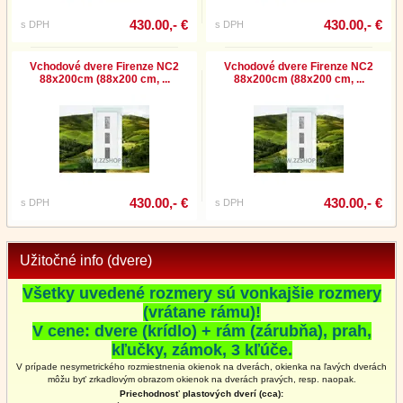
430.00,- €
430.00,- €
s DPH
s DPH
Vchodové dvere Firenze NC2
Vchodové dvere Firenze NC2
88x200cm (88x200 cm, ...
88x200cm (88x200 cm, ...
430.00,- €
430.00,- €
s DPH
s DPH
Užitočné info (dvere)
Všetky uvedené rozmery sú vonkajšie rozmery
(vrátane rámu)!
V cene: dvere (krídlo) + rám (zárubňa), prah,
kľučky, zámok, 3 kľúče.
V prípade nesymetrického rozmiestnenia okienok na dverách, okienka na ľavých dverách
môžu byť zrkadlovým obrazom okienok na
dverách
pravých, resp. naopak.
Priechodnosť plastových dverí (cca):