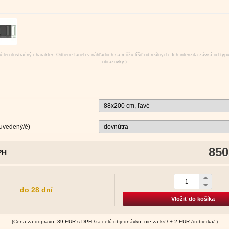
 len ilustračný charakter. Odtiene farieb v náhľadoch sa môžu líšiť od reálnych. Ich intenzita závisí od typ
obrazovky.)
 uvedený/é)
850
PH
do 28 dní
Vložiť do košíka
(Cena za dopravu: 39 EUR s DPH /za celú objednávku, nie za ks!/ + 2 EUR /dobierka/ )