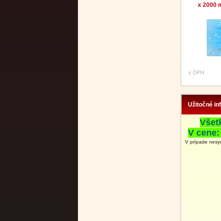
x 2000 m
s DPH
Užitočné in
Všet
V cene:
V prípade nesy