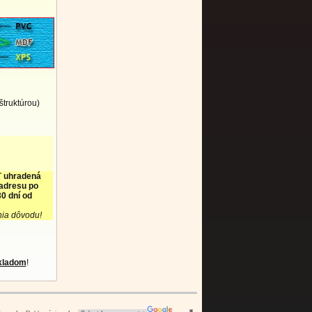
štruktúrou)
ť uhradená
 adresu po
0 dní od
nia dôvodu!
kladom
!