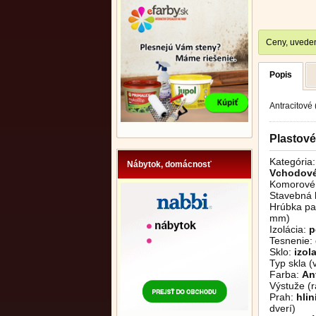
Ceny, uveden
Popis
Antracitové
Plastov
Kategória:
Nábytok, domácnosť
Vchodové
Komorové 
Stavebná 
Hrúbka pan
mm)
Izolácia:
p
Tesnenie:
Sklo:
izol
Typ skla (
Farba:
An
Výstuže (r
Prah:
hli
dverí)