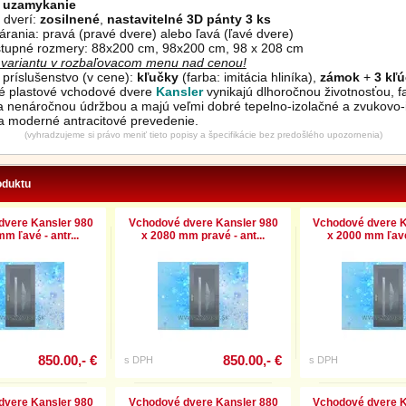
 uzamykanie
 dverí:
zosilnené
,
nastavitelné 3D pánty 3 ks
árania: pravá (pravé dvere) alebo ľavá (ľavé dvere)
tupné rozmery: 88x200 cm, 98x200 cm, 98 x 208 cm
i variantu v rozbaľovacom menu nad cenou!
príslušenstvo (v cene):
kľučky
(farba: imitácia hliníka),
zámok
+
3 kľ
vé plastové vchodové dvere
Kansler
vynikajú dlhoročnou životnosťou, 
 a nenáročnou údržbou a majú veľmi dobré tepelno-izolačné a zvukovo-
 a moderné antracitové prevedenie.
(vyhradzujeme si právo meniť tieto popisy a špecifikácie bez predošlého upozornenia)
oduktu
dvere Kansler 980
Vchodové dvere Kansler 980
Vchodové dvere K
m ľavé - antr...
x 2080 mm pravé - ant...
x 2000 mm ľavé 
850.00,- €
850.00,- €
s DPH
s DPH
dvere Kansler 980
Vchodové dvere Kansler 880
Vchodové dvere K