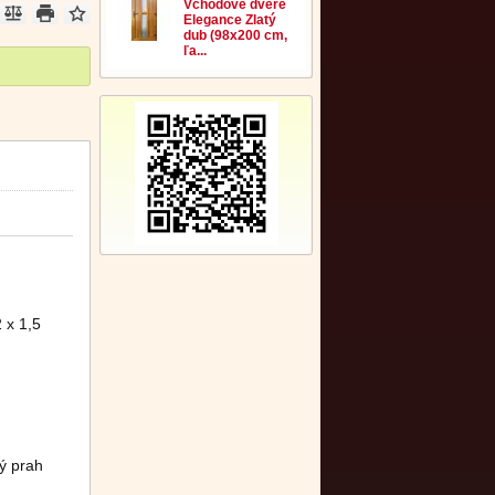
Vchodové dvere
Elegance Zlatý
dub (98x200 cm,
ľa...
 x 1,5
ý prah