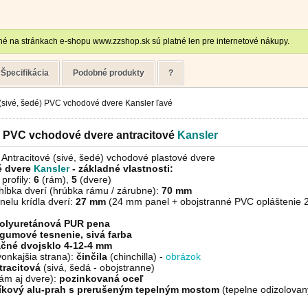
é na stránkach e-shopu www.zzshop.sk sú platné len pre internetové nákupy.
Špecifikácia
Podobné produkty
?
 (sivé, šedé) PVC vchodové dvere Kansler ľavé
é PVC vchodové dvere antracitové
Kansler
 Antracitové (sivé, šedé) vchodové plastové dvere
 dvere
Kansler
- základné vlastnosti:
profily:
6
(rám),
5
(dvere)
hĺbka dverí (hrúbka rámu / zárubne):
70 mm
elu krídla dverí:
27 mm
(24 mm panel + obojstranné PVC opláštenie 2
olyuretánová PUR pena
gumové tesnenie, sivá farba
ačné dvojsklo 4-12-4 mm
vonkajšia strana):
činčila
(chinchilla) -
obrázok
tracitová
(sivá, šedá - obojstranne)
ám aj dvere):
pozinkovaná oceľ
níkový alu-prah s prerušeným tepelným mostom
(tepelne odizolovan