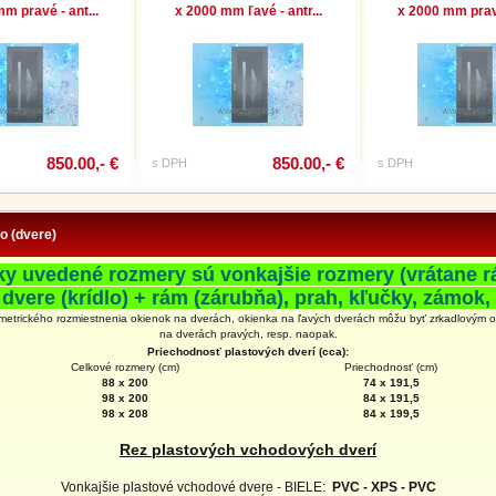
m pravé - ant...
x 2000 mm ľavé - antr...
x 2000 mm pravé
850.00,- €
850.00,- €
s DPH
s DPH
fo (dvere)
ky uvedené rozmery sú vonkajšie rozmery (vrátane r
 dvere (krídlo) + rám (zárubňa), prah, kľučky, zámok, 
metrického rozmiestnenia okienok na dverách, okienka na ľavých dverách môžu byť zrkadlovým 
na
dverách
pravých, resp. naopak.
Priechodnosť plastových dverí (cca):
Celkové rozmery (cm)
Priechodnosť (cm)
88 x 200
74 x 191,5
98 x 200
84 x 191,5
98 x 208
84 x 199,5
Rez plastových vchodových dverí
Vonkajšie plastové vchodové dvere - BIELE:
PVC - XPS - PVC