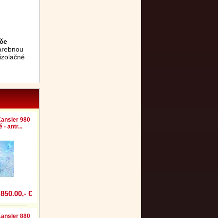
úče
farebnou
izolačné
ansler 980
- antr...
850.00,- €
ansler 880