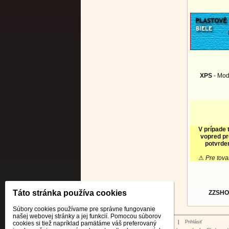
XPS
- Mod
V prípade 
vopred pr
potvrden
⚠
Pre tova
Táto stránka používa cookies
ZZSHO
Súbory cookies používame pre správne fungovanie
našej webovej stránky a jej funkcií. Pomocou súborov
© 2026 WEXBO |
www.wexbo.com
|
Prihlásiť
cookies si tiež napríklad pamätáme váš preferovaný