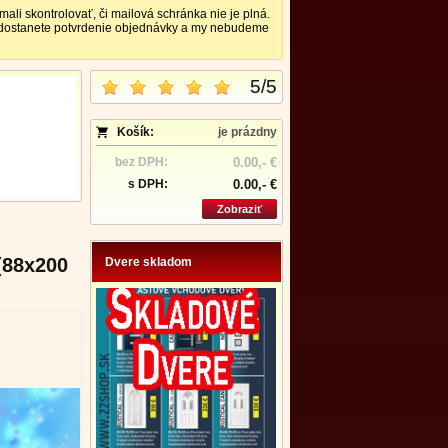
 skontrolovať, či mailová schránka nie je plná.
nedostanete potvrdenie objednávky a my nebudeme
5
/
5
Košík:
je prázdny
bez DPH:
0.00,- €
s DPH:
0.00,- €
Zobraziť
(88x200
Dvere skladom