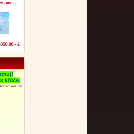
 - ant...
850.00,- €
ámu)!
3 kľúče.
obrazom okienok