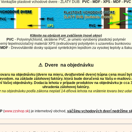
Vonkajšie plastové vchodové dvere - ZLATÝ DUB:
PVC - MDF - XPS - MDF - PVC
Kliknite na obrázok pre zväčšenie (nové okno)
PVC
- Polyvinylchlorid, skrátene PVC, je umelo vyrobený plastický polymér
erný tepelnoizolačný materiál XPS (extrudovaný polystyrén s uzavretou bunkovou 
MDF
- Drevovláknité dosky spájané syntetickým lepidlom za vysokej teploty a tlaku
⚠
Dvere na objednávku
tovaru na objednávku (dvere na mieru, dvojfarebné dvere) kúpna cena musí by
evodom. na základe zálohovej faktúry. ktorá bude doručená na Vašu e-mailovú
í Vašej objednávky. Dodacia lehota v prípade produktov na objednávku je cca 3
uhradenia zálohovej faktúry.
r na objednávku podľa zákona neplatí 14-dňová lehota na vrátenie tovaru bez uda
P
(
www.zzshop.sk
) je internetový obchod,
väčšinu vchodových dverí nedržíme s