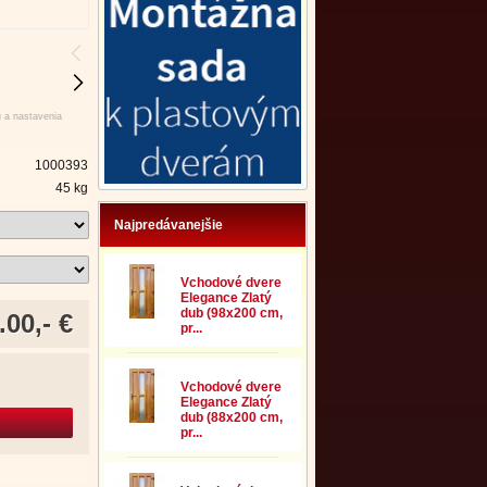
u a nastavenia
1000393
45 kg
Najpredávanejšie
Vchodové dvere
Elegance Zlatý
dub (98x200 cm,
.00,- €
pr...
Vchodové dvere
Elegance Zlatý
dub (88x200 cm,
pr...