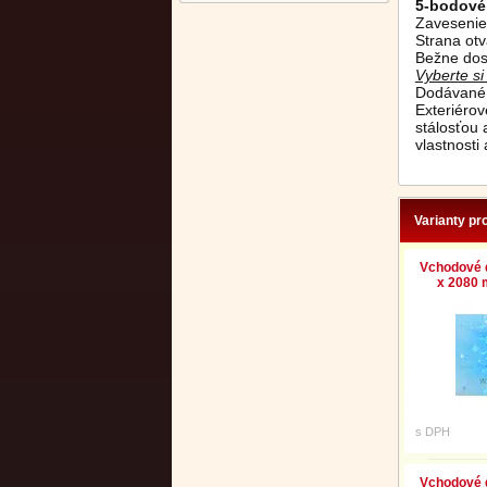
5-bodové
Zavesenie
Strana otv
Bežne dos
Vyberte s
Dodávané 
Exteriéro
stálosťou
vlastnosti
Varianty pr
Vchodové 
x 2080 m
s DPH
Vchodové 