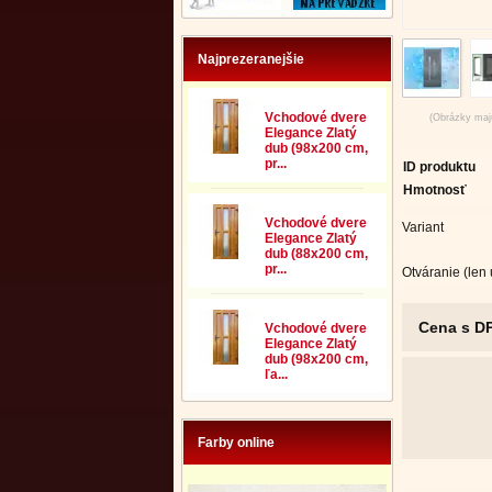
Najprezeranejšie
Vchodové dvere
(Obrázky majú
Elegance Zlatý
dub (98x200 cm,
pr...
ID produktu
Hmotnosť
Vchodové dvere
Variant
Elegance Zlatý
dub (88x200 cm,
pr...
Otváranie (len
Cena s D
Vchodové dvere
Elegance Zlatý
dub (98x200 cm,
ľa...
Farby online