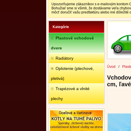
Upozorňujeme zákazníkov s e-mailovým kontom CEN
Bohužiaľ sme si všimli, že dostávame veľa chybo
môcť doručiť vašu predfaktúru alebo iné dôležité
Kategórie
Plastové vchodové
dvere
Radiátory
Úvod
/
Plast
Oplotenie (plechové,
Vchodové
pletivá)
cm, ľavé
Trapézové a vlnité
plechy