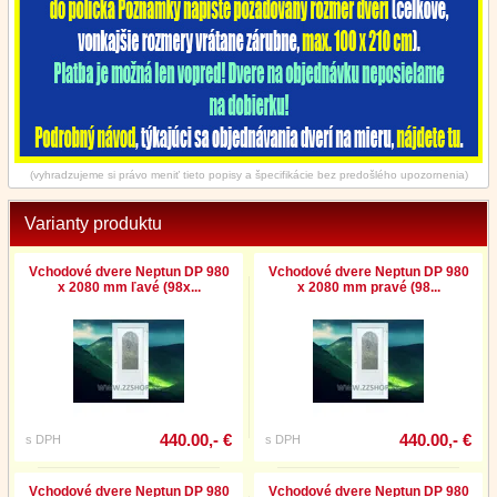
(vyhradzujeme si právo meniť tieto popisy a špecifikácie bez predošlého upozornenia)
Varianty produktu
Vchodové dvere Neptun DP 980
Vchodové dvere Neptun DP 980
x 2080 mm ľavé (98x...
x 2080 mm pravé (98...
440.00,- €
440.00,- €
s DPH
s DPH
Vchodové dvere Neptun DP 980
Vchodové dvere Neptun DP 980