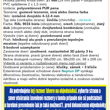
Hrúbka panelu krídla dverí:
27 mm
(24 mm panel + obojstranné
PVC opláštenie 2 x 1,5 mm)
Izolácia:
polyuretánová PUR pena
Tesnenie:
gumové tesnenie, sivá alebo čierna
farba
Sklo:
izolačné dvojsklo 4-12-4 mm
Typ skla (vonkajšia strana):
činčila
(chinchilla) -
obrázok
Farba:
RAL 9016 biela
(obojstranne),
orech
(obojstranne),
zlatý
dub
(obojstranne)
alebo
dvojfarebná kombinácia
(vonkajšia
strana orech alebo zlatý dub, vnútorná strana biela)
Výstuže (rám aj dvere):
pozinkovaná oceľ
Prah:
hliníkový alu-prah s prerušeným tepelným
mostom
(tepelne odizolovaný prah dverí)
5-bodové uzamykanie
Zavesenie dverí:
zosilnené
,
nastavitelné 3D pánty 3 ks
Strana otvárania: pravá (pravé dvere) alebo ľavá (ľavé dvere)
Bežne dostupné rozmery: 88x200 cm, 98x200 cm, 98 x 208 cm
Vyberte si variantu v rozbaľovacom menu nad cenou!
Dodávané príslušenstvo (v cene):
kľučky
,
zámok
+
3 kľúče
Exteriérové plastové vchodové dvere
Neptun DP
vynikajú
dlhoročnou životnosťou, farebnou stálosťou a nenáročnou
údržbou a majú veľmi dobré tepelno-izolačné a zvukovo-izolačné
vlastnosti.