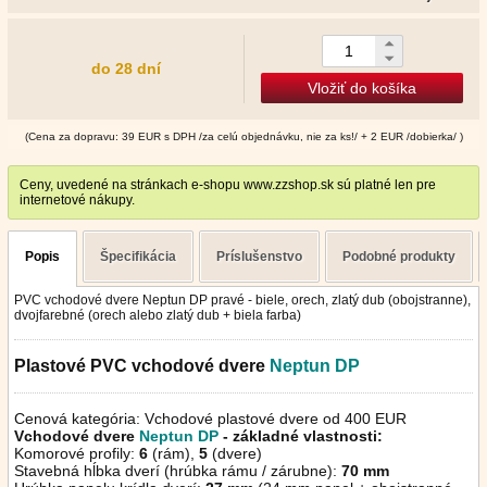
do 28 dní
Vložiť do košíka
(Cena za dopravu: 39 EUR s DPH /za celú objednávku, nie za ks!/ + 2 EUR /dobierka/ )
Ceny, uvedené na stránkach e-shopu www.zzshop.sk sú platné len pre
internetové nákupy.
Popis
Špecifikácia
Príslušenstvo
Podobné produkty
PVC vchodové dvere Neptun DP pravé - biele, orech, zlatý dub (obojstranne),
dvojfarebné (orech alebo zlatý dub + biela farba)
Plastové PVC vchodové dvere
Neptun
DP
Cenová kategória: Vchodové plastové dvere od 400 EUR
Vchodové dvere
Neptun DP
- základné vlastnosti:
Komorové profily:
6
(rám),
5
(dvere)
Stavebná hĺbka dverí (hrúbka rámu / zárubne):
70 mm