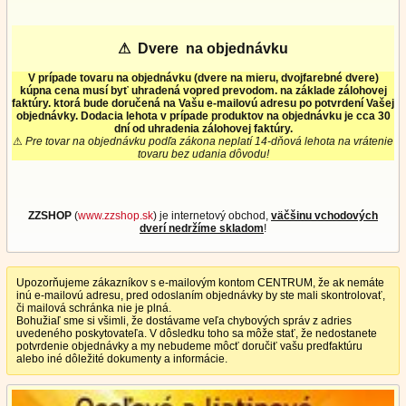
⚠
Dvere na objednávku
V prípade tovaru na objednávku (dvere na mieru, dvojfarebné dvere)
kúpna cena musí byť uhradená vopred prevodom. na základe zálohovej
faktúry. ktorá bude doručená na Vašu e-mailovú adresu po potvrdení Vašej
objednávky. Dodacia lehota v prípade produktov na objednávku je cca 30
dní od uhradenia zálohovej faktúry.
⚠
Pre tovar na objednávku podľa zákona neplatí 14-dňová lehota na vrátenie
tovaru bez udania dôvodu!
ZZSHOP
(
www.zzshop.sk
) je internetový obchod,
väčšinu vchodových
dverí nedržíme skladom
!
Upozorňujeme zákazníkov s e-mailovým kontom CENTRUM, že ak nemáte
inú e-mailovú adresu, pred odoslaním objednávky by ste mali skontrolovať,
či mailová schránka nie je plná.
Bohužiaľ sme si všimli, že dostávame veľa chybových správ z adries
uvedeného poskytovateľa. V dôsledku toho sa môže stať, že nedostanete
potvrdenie objednávky a my nebudeme môcť doručiť vašu predfaktúru
alebo iné dôležité dokumenty a informácie.