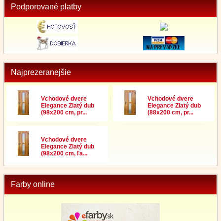
Podporované platby
Najprezeranejšie
Vchodové dvere
Vchodové dvere
Elegance Zlatý dub
Elegance Zlatý dub
(98x200 cm, pr...
(88x200 cm, pr...
Vchodové dvere
Elegance Zlatý dub
(98x200 cm, ľa...
Farby online