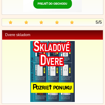
5
/
5
Dvere skladom