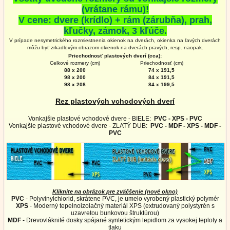
(vrátane rámu)!
V cene: dvere (krídlo) + rám (zárubňa), prah,
kľučky, zámok, 3 kľúče.
V prípade nesymetrického rozmiestnenia okienok na dverách, okienka na ľavých dverách
môžu byť zrkadlovým obrazom okienok na
dverách
pravých, resp. naopak.
Priechodnosť plastových dverí (cca):
Celkové rozmery (cm)
Priechodnosť (cm)
88 x 200
74 x 191,5
98 x 200
84 x 191,5
98 x 208
84 x 199,5
Rez plastových vchodových dverí
Vonkajšie plastové vchodové dvere - BIELE:
PVC - XPS - PVC
Vonkajšie plastové vchodové dvere - ZLATÝ DUB:
PVC - MDF - XPS - MDF -
PVC
Kliknite na obrázok pre zväčšenie (nové okno)
PVC
- Polyvinylchlorid, skrátene PVC, je umelo vyrobený plastický polymér
XPS
- Moderný tepelnoizolačný materiál XPS (extrudovaný polystyrén s
uzavretou bunkovou štruktúrou)
MDF
- Drevovláknité dosky spájané syntetickým lepidlom za vysokej teploty a
tlaku