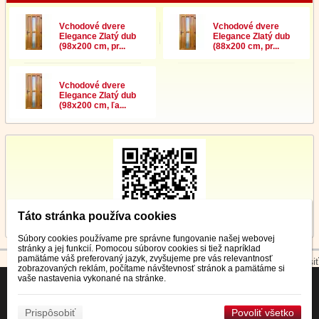
Vchodové dvere
Vchodové dvere
Elegance Zlatý dub
Elegance Zlatý dub
(98x200 cm, pr...
(88x200 cm, pr...
Vchodové dvere
Elegance Zlatý dub
(98x200 cm, ľa...
Táto stránka používa cookies
Súbory cookies používame pre správne fungovanie našej webovej
stránky a jej funkcií. Pomocou súborov cookies si tiež napríklad
pamätáme váš preferovaný jazyk, zvyšujeme pre vás relevantnosť
© 2026 WEXBO |
www.wexbo.com
|
Prihlásiť
zobrazovaných reklám, počítame návštevnosť stránok a pamätáme si
vaše nastavenia vykonané na stránke.
Prispôsobiť
Povoliť všetko