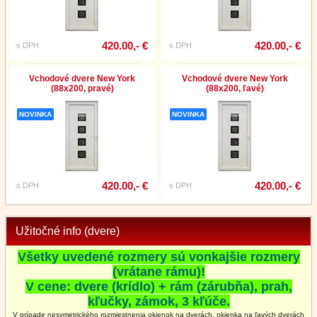
420.00,- €
420.00,- €
s DPH
s DPH
Vchodové dvere New York
Vchodové dvere New York
(88x200, pravé)
(88x200, ľavé)
NOVINKA
NOVINKA
420.00,- €
420.00,- €
s DPH
s DPH
Užitočné info (dvere)
Všetky uvedené rozmery sú vonkajšie rozmery
(vrátane rámu)!
V cene: dvere (krídlo) + rám (zárubňa), prah,
kľučky, zámok, 3 kľúče.
V prípade nesymetrického rozmiestnenia okienok na dverách, okienka na ľavých dverách