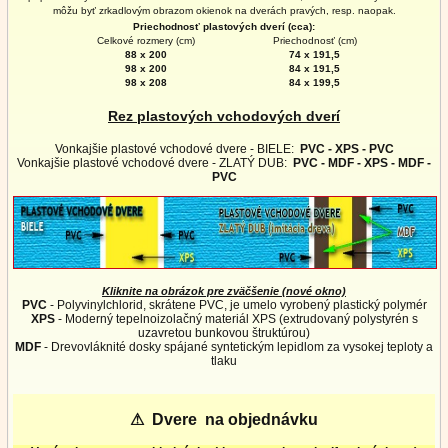
môžu byť zrkadlovým obrazom okienok na
dverách
pravých, resp. naopak.
Priechodnosť plastových dverí (cca):
Celkové rozmery (cm)
Priechodnosť (cm)
88 x 200
74 x 191,5
98 x 200
84 x 191,5
98 x 208
84 x 199,5
Rez plastových vchodových dverí
Vonkajšie plastové vchodové dvere - BIELE:
PVC - XPS - PVC
Vonkajšie plastové vchodové dvere - ZLATÝ DUB:
PVC - MDF - XPS - MDF -
PVC
Kliknite na obrázok pre zväčšenie (nové okno)
PVC
- Polyvinylchlorid, skrátene PVC, je umelo vyrobený plastický polymér
XPS
- Moderný tepelnoizolačný materiál XPS (extrudovaný polystyrén s
uzavretou bunkovou štruktúrou)
MDF
- Drevovláknité dosky spájané syntetickým lepidlom za vysokej teploty a
tlaku
⚠
Dvere na objednávku