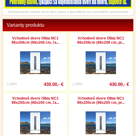
(vyhradzujeme si právo meniť tieto popisy a špecifikácie bez predošlého upozornenia)
Varianty produktu
Vchodové dvere Olbia NC1
Vchodové dvere Olbia NC1
98x208cm (98x208 cm, ľa...
98x208cm (98x208 cm, pr...
430.00,- €
430.00,- €
s DPH
s DPH
Vchodové dvere Olbia NC1
Vchodové dvere Olbia NC1
98x200cm (98x200 cm, ľa...
98x200cm (98x200 cm, pr...