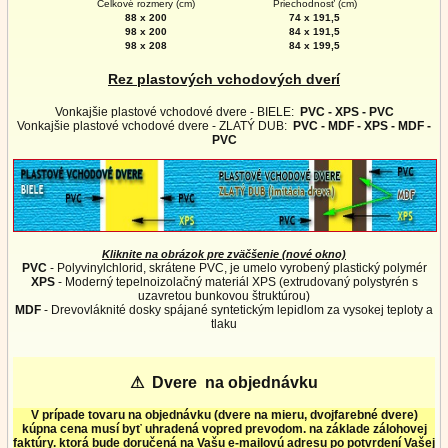
Celkové rozmery (cm)
Priechodnosť (cm)
88 x 200
74 x 191,5
98 x 200
84 x 191,5
98 x 208
84 x 199,5
Rez plastových vchodových dverí
Vonkajšie plastové vchodové dvere - BIELE:
PVC - XPS - PVC
Vonkajšie plastové vchodové dvere - ZLATÝ DUB:
PVC - MDF - XPS - MDF -
PVC
Kliknite na obrázok pre zväčšenie (nové okno)
PVC
- Polyvinylchlorid, skrátene PVC, je umelo vyrobený plastický polymér
XPS
- Moderný tepelnoizolačný materiál XPS (extrudovaný polystyrén s
uzavretou bunkovou štruktúrou)
MDF
- Drevovláknité dosky spájané syntetickým lepidlom za vysokej teploty a
tlaku
⚠
Dvere na objednávku
V prípade tovaru na objednávku (dvere na mieru, dvojfarebné dvere)
kúpna cena musí byť uhradená vopred prevodom. na základe zálohovej
faktúry. ktorá bude doručená na Vašu e-mailovú adresu po potvrdení Vašej