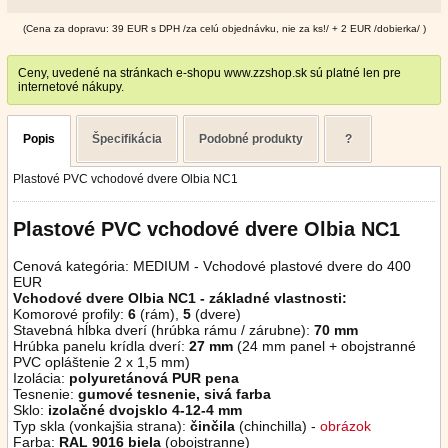
(Cena za dopravu: 39 EUR s DPH /za celú objednávku, nie za ks!/ + 2 EUR /dobierka/ )
Ceny, uvedené na stránkach e-shopu www.zzshop.sk sú platné len pre
internetové nákupy.
Popis
Špecifikácia
Podobné produkty
?
Plastové PVC vchodové dvere Olbia NC1
Plastové PVC vchodové dvere Olbia NC1
Cenová kategória: MEDIUM - Vchodové plastové dvere do 400
EUR
Vchodové dvere Olbia NC1 - základné vlastnosti:
Komorové profily:
6
(rám),
5
(dvere)
Stavebná hĺbka dverí (hrúbka rámu / zárubne):
70 mm
Hrúbka panelu krídla dverí:
27 mm
(24 mm panel + obojstranné
PVC opláštenie 2 x 1,5 mm)
Izolácia:
polyuretánová PUR pena
Tesnenie:
gumové tesnenie, sivá farba
Sklo:
izolačné dvojsklo 4-12-4 mm
Typ skla (vonkajšia strana):
činčila
(chinchilla) -
obrázok
Farba:
RAL 9016 biela
(obojstranne)