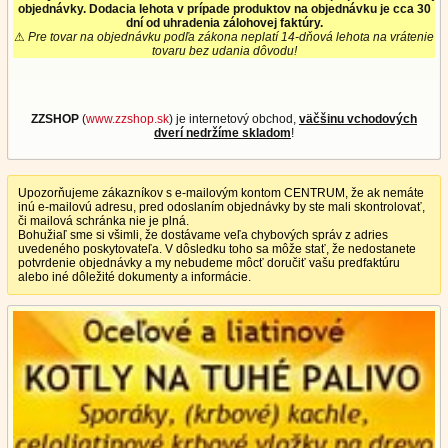
objednávky. Dodacia lehota v prípade produktov na objednávku je cca 30
dní od uhradenia zálohovej faktúry.
⚠
Pre tovar na objednávku podľa zákona neplatí 14-dňová lehota na vrátenie
tovaru bez udania dôvodu!
ZZSHOP
(
www.zzshop.sk
) je internetový obchod,
väčšinu vchodových
dverí nedržíme skladom
!
Upozorňujeme zákazníkov s e-mailovým kontom CENTRUM, že ak nemáte
inú e-mailovú adresu, pred odoslaním objednávky by ste mali skontrolovať,
či mailová schránka nie je plná.
Bohužiaľ sme si všimli, že dostávame veľa chybových správ z adries
uvedeného poskytovateľa. V dôsledku toho sa môže stať, že nedostanete
potvrdenie objednávky a my nebudeme môcť doručiť vašu predfaktúru
alebo iné dôležité dokumenty a informácie.