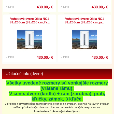
430.00,- €
430.00,- €
s DPH
s DPH
Vchodové dvere Olbia NC1
Vchodové dvere Olbia NC1
88x200cm (88x200 cm, ľa...
88x200cm (88x200 cm, pr...
430.00,- €
430.00,- €
s DPH
s DPH
Užitočné info (dvere)
Všetky uvedené rozmery sú vonkajšie rozmery
(vrátane rámu)!
V cene: dvere (krídlo) + rám (zárubňa), prah,
kľučky, zámok, 3 kľúče.
V prípade nesymetrického rozmiestnenia okienok na dverách, okienka na ľavých dverách
môžu byť zrkadlovým obrazom okienok na
dverách
pravých, resp. naopak.
Priechodnosť plastových dverí (cca):