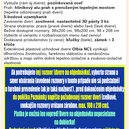
Výstuže (rám aj dvere):
pozinkovaná oceľ
Prah:
hliníkový alu-prah s prerušeným tepelným mostom
(tepelne odizolovaný prah dverí)
5-bodové uzamykanie
Zavesenie dverí:
zosilnené
,
nastavitelné 3D pánty 3 ks
Strana otvárania: pravá (pravé dvere) alebo ľavá (ľavé dvere)
Bežne dostupné rozmery: 88x200 cm, 98x200 cm, 98 x 208 cm
Vyberte si variantu v rozbaľovacom menu nad cenou!
Dodávané príslušenstvo (v cene):
kľučky
(biele),
zámok
+
3
kľúče
Exteriérové plastové vchodové dvere
Olbia NC1
vynikajú
dlhoročnou životnosťou, farebnou stálosťou a nenáročnou
údržbou a majú veľmi dobré tepelno-izolačné a zvukovo-izolačné
vlastnosti.