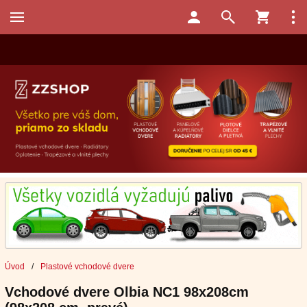
Úvod
/
Plastové vchodové dvere
Vchodové dvere Olbia NC1 98x208cm