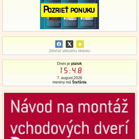
Zdieľať aktuálnu stránku
Dnes je
piatok
15:48
7. august 2026
meniny má
Štefánia