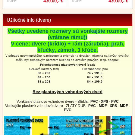
430.00,- €
430.00,- €
s DPH
s DPH
Užitočné info (dvere)
Všetky uvedené rozmery sú vonkajšie rozmery
(vrátane rámu)!
V cene: dvere (krídlo) + rám (zárubňa), prah,
kľučky, zámok, 3 kľúče.
V prípade nesymetrického rozmiestnenia okienok na dverách, okienka na ľavých dverách
môžu byť zrkadlovým obrazom okienok na
dverách
pravých, resp. naopak.
Priechodnosť plastových dverí (cca):
Celkové rozmery (cm)
Priechodnosť (cm)
88 x 200
74 x 191,5
98 x 200
84 x 191,5
98 x 208
84 x 199,5
Rez plastových vchodových dverí
Vonkajšie plastové vchodové dvere - BIELE:
PVC - XPS - PVC
Vonkajšie plastové vchodové dvere - ZLATÝ DUB:
PVC - MDF - XPS - MDF -
PVC