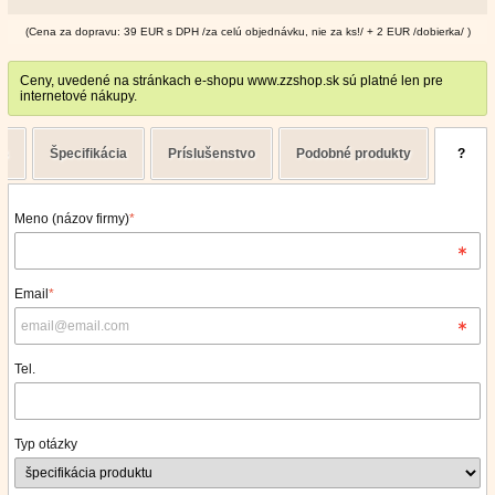
(Cena za dopravu: 39 EUR s DPH /za celú objednávku, nie za ks!/ + 2 EUR /dobierka/ )
Ceny, uvedené na stránkach e-shopu www.zzshop.sk sú platné len pre
internetové nákupy.
is
Špecifikácia
Príslušenstvo
Podobné produkty
?
Meno (názov firmy)
*
Email
*
Tel.
Typ otázky