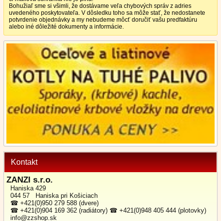
Bohužiaľ sme si všimli, že dostávame veľa chybových správ z adries
uvedeného poskytovateľa. V dôsledku toho sa môže stať, že nedostanete
potvrdenie objednávky a my nebudeme môcť doručiť vašu predfaktúru
alebo iné dôležité dokumenty a informácie.
Kontakt
ZANZI s.r.o.
Haniska 429
044 57 Haniska pri Košiciach
☎ +421(0)950 279 588 (dvere)
☎ +421(0)904 169 362 (radiátory) ☎ +421(0)948 405 444 (plotovky)
info@zzshop.sk