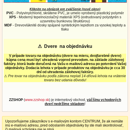
Kliknite na obrázok pre zväčšenie (nové okno)
PVC
- Polyvinylchlorid, skrátene PVC, je umelo vyrobený plastický polymér
XPS
- Moderný tepelnoizolačný materiál XPS (extrudovaný polystyrén s
uzavretou bunkovou štruktúrou)
MDF
- Drevovláknité dosky spájané syntetickým lepidlom za vysokej teploty a
tlaku
⚠
Dvere na objednávku
V prípade tovaru na objednávku (dvere na mieru, dvojfarebné dvere)
kúpna cena musí byť uhradená vopred prevodom. na základe zálohovej
faktúry. ktorá bude doručená na Vašu e-mailovú adresu po potvrdení Vašej
objednávky. Dodacia lehota v prípade produktov na objednávku je cca 30
dní od uhradenia zálohovej faktúry.
⚠
Pre tovar na objednávku podľa zákona neplatí 14-dňová lehota na vrátenie
tovaru bez udania dôvodu!
ZZSHOP
(
www.zzshop.sk
) je internetový obchod,
väčšinu vchodových
dverí nedržíme skladom
!
Upozorňujeme zákazníkov s e-mailovým kontom CENTRUM, že ak nemáte
inú e-mailovú adresu, pred odoslaním objednávky by ste mali skontrolovať,
či mailová schránka nie je plná.