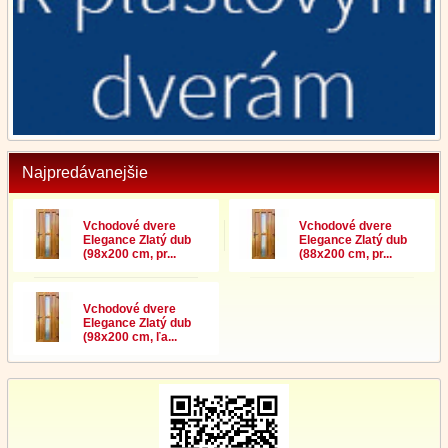
Najpredávanejšie
Vchodové dvere
Vchodové dvere
Elegance Zlatý dub
Elegance Zlatý dub
(98x200 cm, pr...
(88x200 cm, pr...
Vchodové dvere
Elegance Zlatý dub
(98x200 cm, ľa...