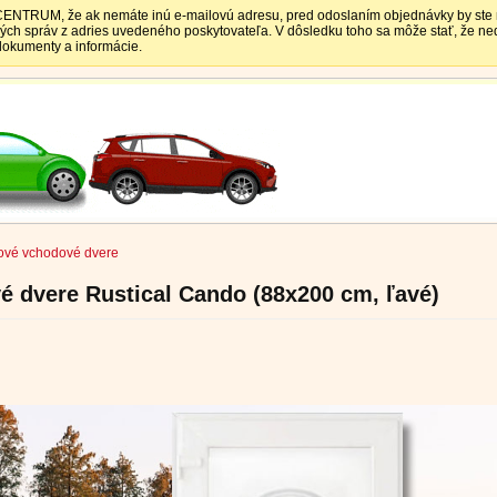
TRUM, že ak nemáte inú e-mailovú adresu, pred odoslaním objednávky by ste mali
vých správ z adries uvedeného poskytovateľa. V dôsledku toho sa môže stať, že 
 dokumenty a informácie.
ové vchodové dvere
 dvere Rustical Cando (88x200 cm, ľavé)