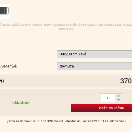
 len ilustračný charakter. Odtiene farieb v náhľadoch sa môžu líšiť od reálnych. Ich intenzita závisí od typ
obrazovky.)
 uvedený/é)
370
PH
skladom
Vložiť do košíka
(Cena za dopravu: 39 EUR s DPH /za celú objednávku, nie za ks!/ + 2 EUR /dobierka/ )