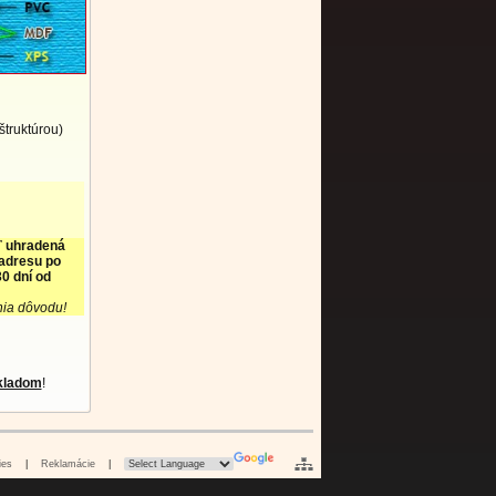
štruktúrou)
ť uhradená
 adresu po
0 dní od
nia dôvodu!
kladom
!
ies
|
Reklamácie
|