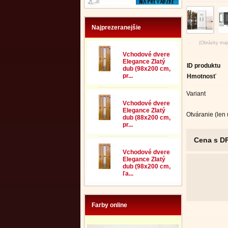
Najprezeranejšie
(Obrázky majú
Vchodové dvere
Elegance Zlatý
ID produktu
dub (98x200 cm,
pr...
Hmotnosť
Variant
Vchodové dvere
Elegance Zlatý
Otváranie (len
dub (88x200 cm,
pr...
Cena s D
Vchodové dvere
Elegance Zlatý
dub (98x200 cm,
ľa...
Farby online