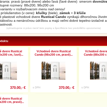
várania: pravá (pravé dvere) alebo ľavá (ľavé dvere) smerom
dovnútr
tupné rozmery: 88x200, 98x200 cm
i variantu v rozbaľovacom menu nad cenou!
príslušenstvo (v cene):
kľučky
(biele),
zámok
+
3 kľúče
vé plastové vchodové dvere
Rustical Cando
vynikajú dlhoročnou život
stálosťou a nenáročnou údržbou a majú veľmi dobré tepelno-izolačné a
astnosti.
(vyhradzujeme si právo meniť tieto popisy a špecifikácie bez predošlého upozornenia)
oduktu
 dvere Rustical
Vchodové dvere Rustical
Vchodové dvere
x200 cm, ľavé)...
Cando (98x200 cm, pravé)...
Cando (88x200 cm
370.00,- €
370.00,- €
s DPH
s DPH
 dvere Rustical
200 cm, pravé)...