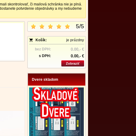
 skontrolovať, či mailová schránka nie je plná.
nedostanete potvrdenie objednávky a my nebudeme
5
/
5
Košík:
je prázdny
bez DPH:
0.00,- €
s DPH:
0.00,- €
Zobraziť
Dvere skladom