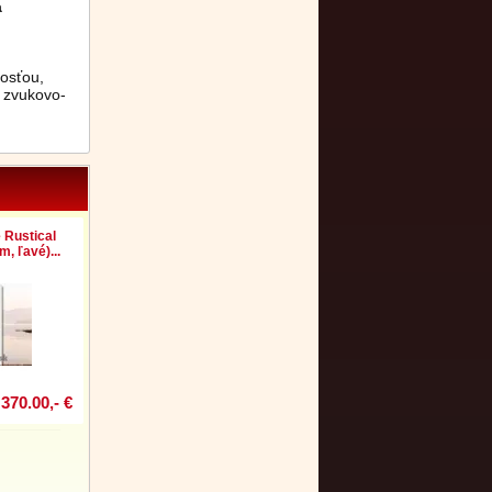
a
nosťou,
 zvukovo-
 Rustical
, ľavé)...
370.00,- €