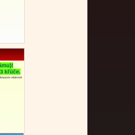
ámu)!
3 kľúče.
obrazom okienok