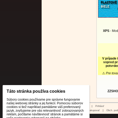
XPS
- Mod
V prípade 
vopred pr
potvrden
⚠
Pre tova
Táto stránka používa cookies
ZZSHO
Súbory cookies používame pre správne fungovanie
našej webovej stránky a jej funkcií. Pomocou súborov
© 2026 WEXBO |
www.wexbo.com
|
Prihlásiť
cookies si tiež napríklad pamätáme váš preferovaný
jazyk, zvyšujeme pre vás relevantnosť zobrazovaných
Úvod
|
Ako nakupovať
|
Obch. pod
reklám, počítame návštevnosť stránok a pamätáme si