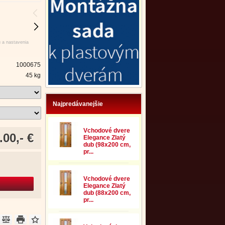
u a nastavenia
1000675
45 kg
Najpredávanejšie
Vchodové dvere
.00,- €
Elegance Zlatý
dub (98x200 cm,
pr...
Vchodové dvere
Elegance Zlatý
dub (88x200 cm,
pr...