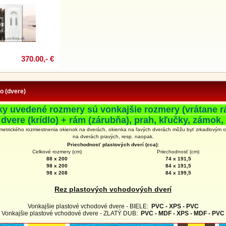
370.00,- €
fo (dvere)
ky uvedené rozmery sú vonkajšie rozmery (vrátane r
 dvere (krídlo) + rám (zárubňa), prah, kľučky, zámok, 
metrického rozmiestnenia okienok na dverách, okienka na ľavých dverách môžu byť zrkadlovým 
na
dverách
pravých, resp. naopak.
Priechodnosť plastových dverí (cca):
Celkové rozmery (cm)
Priechodnosť (cm)
88 x 200
74 x 191,5
98 x 200
84 x 191,5
98 x 208
84 x 199,5
Rez plastových vchodových dverí
Vonkajšie plastové vchodové dvere - BIELE:
PVC - XPS - PVC
Vonkajšie plastové vchodové dvere - ZLATÝ DUB:
PVC - MDF - XPS - MDF - PVC