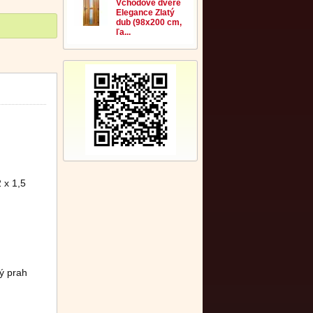
Vchodové dvere
Elegance Zlatý
dub (98x200 cm,
ľa...
 x 1,5
ý prah