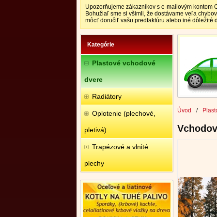
Upozorňujeme zákazníkov s e-mailovým kontom CEN
Bohužiaľ sme si všimli, že dostávame veľa chybo
môcť doručiť vašu predfaktúru alebo iné dôležité
Kategórie
Plastové vchodové
dvere
Radiátory
Úvod
/
Plast
Oplotenie (plechové,
Vchodové
pletivá)
Trapézové a vlnité
plechy