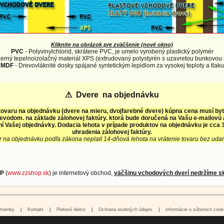
Kliknite na obrázok pre zväčšenie (nové okno)
PVC
- Polyvinylchlorid, skrátene PVC, je umelo vyrobený plastický polymér
erný tepelnoizolačný materiál XPS (extrudovaný polystyrén s uzavretou bunkovou 
MDF
- Drevovláknité dosky spájané syntetickým lepidlom za vysokej teploty a tlaku
⚠
Dvere na objednávku
tovaru na objednávku (dvere na mieru, dvojfarebné dvere) kúpna cena musí by
evodom. na základe zálohovej faktúry. ktorá bude doručená na Vašu e-mailovú
í Vašej objednávky. Dodacia lehota v prípade produktov na objednávku je cca 3
uhradenia zálohovej faktúry.
r na objednávku podľa zákona neplatí 14-dňová lehota na vrátenie tovaru bez uda
P
(
www.zzshop.sk
) je internetový obchod,
väčšinu vchodových dverí nedržíme s
mienky
|
Kontakt
|
Plotové dielce
|
Ochrana osobných údajov
|
Informácie o súboroch cook