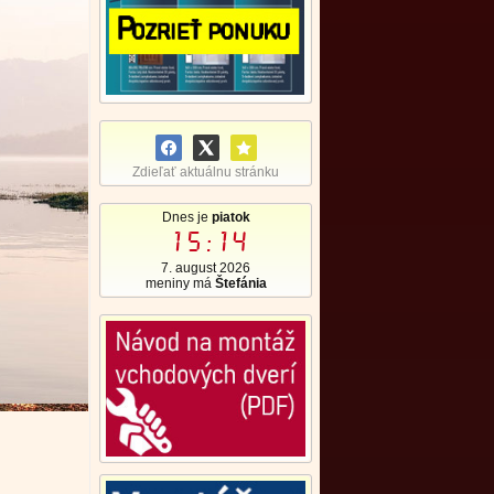
Zdieľať aktuálnu stránku
Dnes je
piatok
15:14
7. august 2026
meniny má
Štefánia