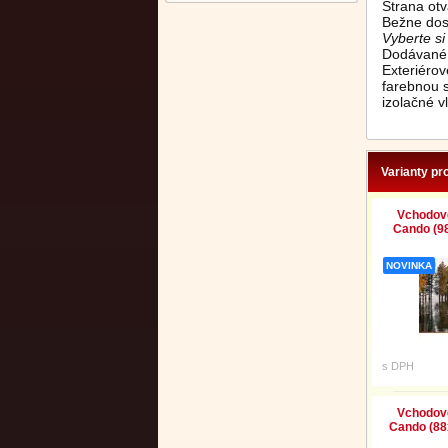
Strana ot
Bežne dos
Vyberte s
Dodávané 
Exteriéro
farebnou 
izolačné vl
Varianty pr
Vchodové
Cando (98
NOVINKA
s DPH
Vchodové
Cando (88x