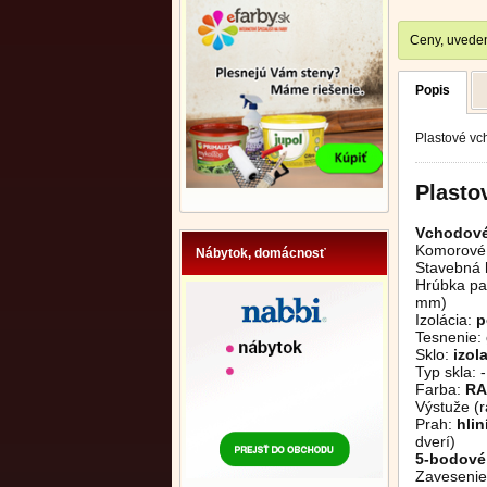
Ceny, uveden
Popis
Plastové vc
Plasto
Vchodové
Komorové 
Nábytok, domácnosť
Stavebná 
Hrúbka pan
mm)
Izolácia:
p
Tesnenie:
Sklo:
izol
Typ skla:
Farba:
RA
Výstuže (r
Prah:
hli
dverí)
5-bodové
Zavesenie