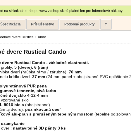
é na stránkach e-shopu www.zzshop.sk sú platné len pre internetové nákupy.
Špecifikácia
Príslušenstvo
Podobné produkty
?
hodové dvere Rustical Cando
vé dvere Rustical Cando
 dvere
Rustical Cando
- základné vlastnosti:
profily:
5 (dvere), 6 (rám)
hĺbka dverí (hrúbka rámu / zárubne):
70 mm
elu krídla dverí:
27 mm
(24 mm panel + obojstranné PVC opláštenie 2
olyuretánová PUR pena
gumové tesnenie, sivá farba
ačné dvojsklo 4-12-4 mm
- vzorované sklo
L 9016 biela
(obojstranne)
ám aj dvere):
pozinkovaná oceľ
níkový alu-prah s prerušeným tepelným mostom
(tepelne odizolovan
 uzamykanie
 dverí:
nastavitelné 3D pánty 3 ks