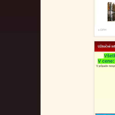
s DPH
Užitočné in
Všet
V cene:
V prípade nesy