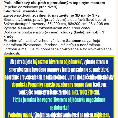
Prah:
hliníkový alu-prah s prerušeným tepelným mostom
(tepelne odizolovaný prah dverí)
5-bodové uzamykanie
Zavesenie dverí:
zosilnené
,
nastavitelné 3D pánty 3 ks
Strana otvárania: pravá (pravé dvere) alebo ľavá (ľavé dvere)
Bežne dostupné rozmery: 88x200 cm, 98x200 cm, 98 x 208 cm
Vyberte si variantu v rozbaľovacom menu nad cenou!
Dodávané príslušenstvo (v cene):
kľučky
(biele),
zámok
+
3
kľúče
Exteriérové plastové vchodové dvere
Salamanca
vynikajú
dlhoročnou životnosťou, farebnou stálosťou a nenáročnou
údržbou a majú veľmi dobré tepelno-izolačné a zvukovo-izolačné
vlastnosti.