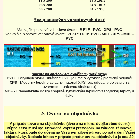
88 x 200
74 x 191,5
98 x 200
84 x 191,5
98 x 208
84 x 199,5
Rez plastových vchodových dverí
Vonkajšie plastové vchodové dvere - BIELE:
PVC - XPS - PVC
Vonkajšie plastové vchodové dvere - ZLATÝ DUB:
PVC - MDF - XPS - MDF -
PVC
Kliknite na obrázok pre zväčšenie (nové okno)
PVC
- Polyvinylchlorid, skrátene PVC, je umelo vyrobený plastický polymér
XPS
- Moderný tepelnoizolačný materiál XPS (extrudovaný polystyrén s
uzavretou bunkovou štruktúrou)
MDF
- Drevovláknité dosky spájané syntetickým lepidlom za vysokej teploty a
tlaku
⚠
Dvere na objednávku
V prípade tovaru na objednávku (dvere na mieru, dvojfarebné dvere)
kúpna cena musí byť uhradená vopred prevodom. na základe zálohovej
faktúry. ktorá bude doručená na Vašu e-mailovú adresu po potvrdení Vašej
objednávky. Dodacia lehota v prípade produktov na objednávku je cca 30