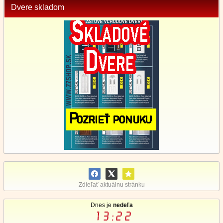
Dvere skladom
Zdieľať aktuálnu stránku
Dnes je
nedeľa
13:22