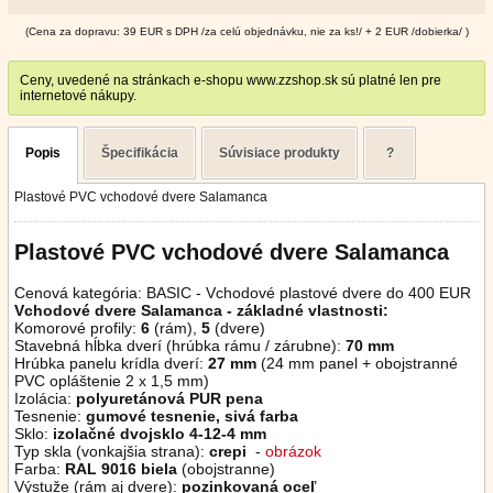
(Cena za dopravu: 39 EUR s DPH /za celú objednávku, nie za ks!/ + 2 EUR /dobierka/ )
Ceny, uvedené na stránkach e-shopu www.zzshop.sk sú platné len pre
internetové nákupy.
Popis
Špecifikácia
Súvisiace produkty
?
Plastové PVC vchodové dvere Salamanca
Plastové PVC vchodové dvere Salamanca
Cenová kategória: BASIC - Vchodové plastové dvere do 400 EUR
Vchodové dvere Salamanca - základné vlastnosti:
Komorové profily:
6
(rám),
5
(dvere)
Stavebná hĺbka dverí (hrúbka rámu / zárubne):
70 mm
Hrúbka panelu krídla dverí:
27 mm
(24 mm panel + obojstranné
PVC opláštenie 2 x 1,5 mm)
Izolácia:
polyuretánová PUR pena
Tesnenie:
gumové tesnenie, sivá farba
Sklo:
izolačné dvojsklo 4-12-4 mm
Typ skla (vonkajšia strana):
crepi
-
obrázok
Farba:
RAL 9016 biela
(obojstranne)
Výstuže (rám aj dvere):
pozinkovaná oceľ