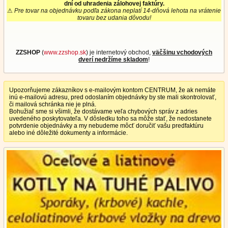
dní od uhradenia zálohovej faktúry.
⚠
Pre tovar na objednávku podľa zákona neplatí 14-dňová lehota na vrátenie
tovaru bez udania dôvodu!
ZZSHOP
(
www.zzshop.sk
) je internetový obchod,
väčšinu vchodových
dverí nedržíme skladom
!
Upozorňujeme zákazníkov s e-mailovým kontom CENTRUM, že ak nemáte
inú e-mailovú adresu, pred odoslaním objednávky by ste mali skontrolovať,
či mailová schránka nie je plná.
Bohužiaľ sme si všimli, že dostávame veľa chybových správ z adries
uvedeného poskytovateľa. V dôsledku toho sa môže stať, že nedostanete
potvrdenie objednávky a my nebudeme môcť doručiť vašu predfaktúru
alebo iné dôležité dokumenty a informácie.