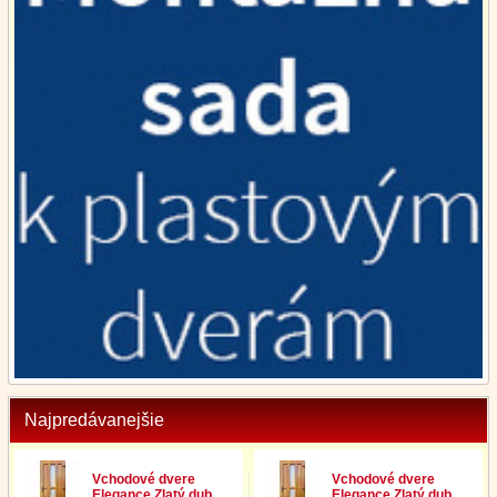
Najpredávanejšie
Vchodové dvere
Vchodové dvere
Elegance Zlatý dub
Elegance Zlatý dub