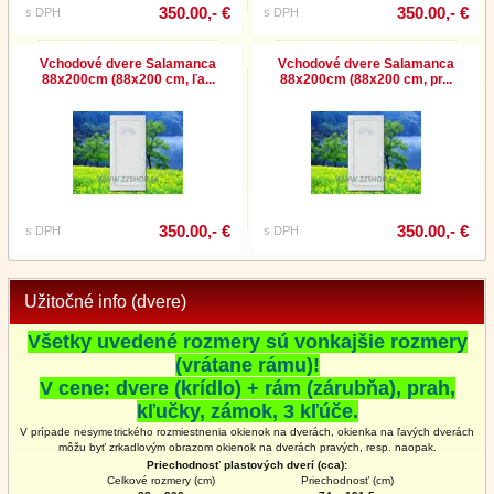
350.00,- €
350.00,- €
s DPH
s DPH
Vchodové dvere Salamanca
Vchodové dvere Salamanca
88x200cm (88x200 cm, ľa...
88x200cm (88x200 cm, pr...
350.00,- €
350.00,- €
s DPH
s DPH
Užitočné info (dvere)
Všetky uvedené rozmery sú vonkajšie rozmery
(vrátane rámu)!
V cene: dvere (krídlo) + rám (zárubňa), prah,
kľučky, zámok, 3 kľúče.
V prípade nesymetrického rozmiestnenia okienok na dverách, okienka na ľavých dverách
môžu byť zrkadlovým obrazom okienok na
dverách
pravých, resp. naopak.
Priechodnosť plastových dverí (cca):
Celkové rozmery (cm)
Priechodnosť (cm)