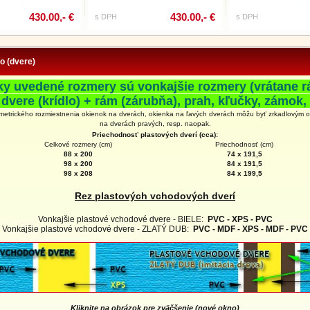
430.00,- €
430.00,- €
s DPH
s DPH
fo (dvere)
ky uvedené rozmery sú vonkajšie rozmery (vrátane r
 dvere (krídlo) + rám (zárubňa), prah, kľučky, zámok, 
metrického rozmiestnenia okienok na dverách, okienka na ľavých dverách môžu byť zrkadlovým 
na
dverách
pravých, resp. naopak.
Priechodnosť plastových dverí (cca):
Celkové rozmery (cm)
Priechodnosť (cm)
88 x 200
74 x 191,5
98 x 200
84 x 191,5
98 x 208
84 x 199,5
Rez plastových vchodových dverí
Vonkajšie plastové vchodové dvere - BIELE:
PVC - XPS - PVC
Vonkajšie plastové vchodové dvere - ZLATÝ DUB:
PVC - MDF - XPS - MDF - PVC
Kliknite na obrázok pre zväčšenie (nové okno)