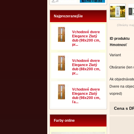
Najprezeranejšie
(Obrázky majú
Vchodové dvere
Elegance Zlatý
ID produktu
dub (98x200 cm,
pr...
Hmotnosť
Variant
Vchodové dvere
Elegance Zlatý
Otváranie (len
dub (88x200 cm,
pr...
Ak objednávate
Dvere na objed
Vchodové dvere
vopred)
Elegance Zlatý
dub (98x200 cm,
ľa...
Cena s D
Farby online