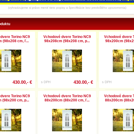
(vyhradzujeme si právo meniť tieto popisy a špecifikácie bez predošlého upozornenia)
oduktu
dvere Torino NC9
Vchodové dvere Torino NC9
Vchodové dvere 
(98x208 cm, ľ...
98x208cm (98x208 cm, p...
98x200cm (98x20
430.00,- €
430.00,- €
s DPH
s DPH
dvere Torino NC9
Vchodové dvere Torino NC9
Vchodové dvere 
(98x200 cm, p...
88x200cm (88x200 cm, ľ...
88x200cm (88x20