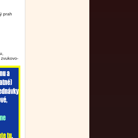
ý prah
u,
 zvukovo-