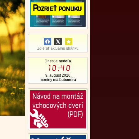
Zdieľať aktuálnu stránku
Dnes je
nedeľa
10:40
9. august 2026
meniny má
Ľubomíra