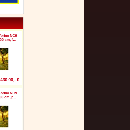
Torino NC9
0 cm, ľ...
430.00,- €
Torino NC9
0 cm, p...