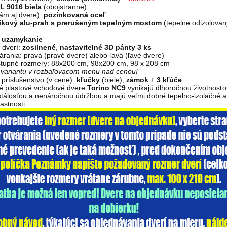
L 9016 biela
(obojstranne)
ám aj dvere):
pozinkovaná oceľ
níkový alu-prah s prerušeným tepelným mostom
(tepelne odizolovan
 uzamykanie
 dverí:
zosilnené
,
nastavitelné 3D pánty 3 ks
árania: pravá (pravé dvere) alebo ľavá (ľavé dvere)
tupné rozmery: 88x200 cm, 98x200 cm, 98 x 208 cm
i variantu v rozbaľovacom menu nad cenou!
príslušenstvo (v cene):
kľučky
(biele),
zámok
+
3 kľúče
vé plastové vchodové dvere
Torino NC9
vynikajú dlhoročnou životnosťo
stálosťou a nenáročnou údržbou a majú veľmi dobré tepelno-izolačné a
astnosti.