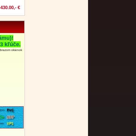
430.00,- €
ámu)!
3 kľúče.
obrazom okienok