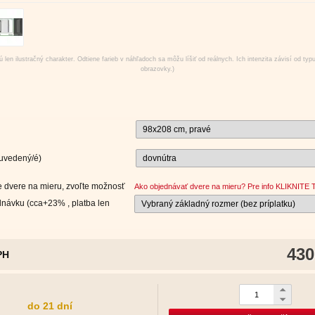
 len ilustračný charakter. Odtiene farieb v náhľadoch sa môžu líšiť od reálnych. Ich intenzita závisí od typ
obrazovky.)
 uvedený/é)
 dvere na mieru, zvoľte možnosť
Ako objednávať dvere na mieru? Pre info KLIKNITE 
návku (cca+23% , platba len
430
PH
do 21 dní