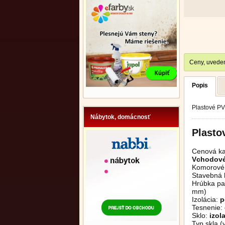
Ceny, uveden
Popis
Plastové P
Nábytok, domácnosť
Plasto
Cenová ka
Vchodové 
Komorové 
Stavebná 
Hrúbka pan
mm)
Izolácia:
p
Tesnenie:
Sklo:
izol
Typ skla (