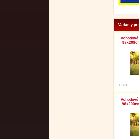
Varianty pr
Vchodové 
98x208cm 
s DPH
Vchodové 
98x200cm 