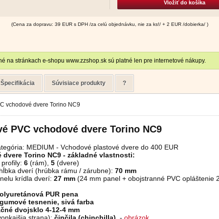
Vložiť do košíka
(Cena za dopravu: 39 EUR s DPH /za celú objednávku, nie za ks!/ + 2 EUR /dobierka/ )
é na stránkach e-shopu www.zzshop.sk sú platné len pre internetové nákupy.
Špecifikácia
Súvisiace produkty
?
VC vchodové dvere Torino NC9
vé PVC vchodové dvere Torino NC9
tegória: MEDIUM - Vchodové plastové dvere do 400 EUR
dvere Torino NC9 - základné vlastnosti:
profily:
6
(rám),
5
(dvere)
hĺbka dverí (hrúbka rámu / zárubne):
70 mm
elu krídla dverí:
27 mm
(24 mm panel + obojstranné PVC opláštenie 2
olyuretánová PUR pena
gumové tesnenie, sivá farba
ačné dvojsklo 4-12-4 mm
vonkajšia strana):
činčila (chinchilla)
-
obrázok