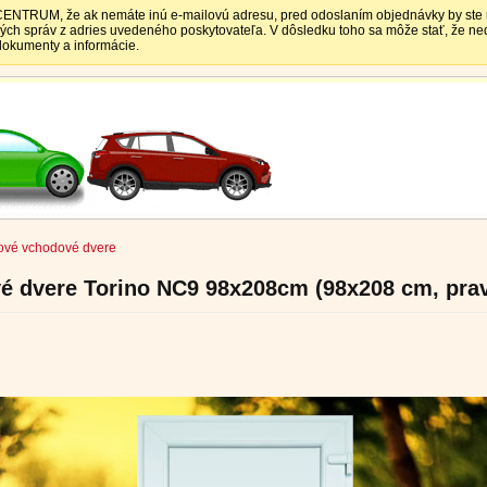
TRUM, že ak nemáte inú e-mailovú adresu, pred odoslaním objednávky by ste mali
vých správ z adries uvedeného poskytovateľa. V dôsledku toho sa môže stať, že 
 dokumenty a informácie.
ové vchodové dvere
é dvere Torino NC9 98x208cm (98x208 cm, pra