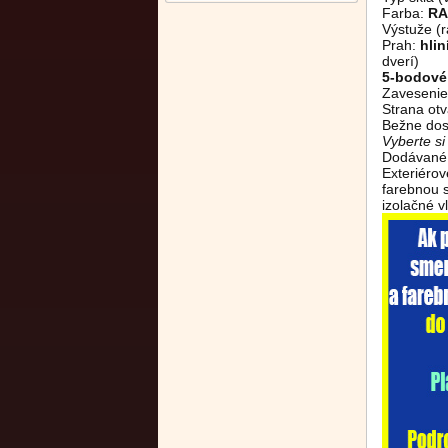
Farba:
RA
Výstuže (r
Prah:
hli
dverí)
5-bodové
Zavesenie
Strana otv
Bežne dos
Vyberte s
Dodávané 
Exteriéro
farebnou 
izolačné vl