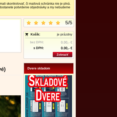
 skontrolovať, či mailová schránka nie je plná.
nedostanete potvrdenie objednávky a my nebudeme
5
/
5
Košík:
je prázdny
bez DPH:
0.00,- €
s DPH:
0.00,- €
Zobraziť
vé)
Dvere skladom