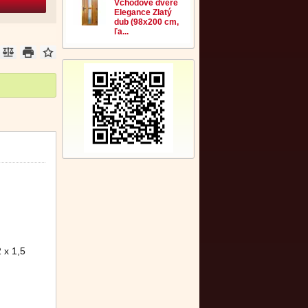
Vchodové dvere
Elegance Zlatý
dub (98x200 cm,
ľa...
 x 1,5