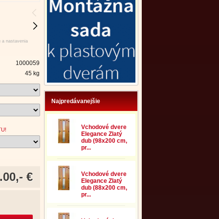
u a nastavenia
1000059
45 kg
Najpredávanejšie
Vchodové dvere
TU!
Elegance Zlatý
dub (98x200 cm,
pr...
.00,- €
Vchodové dvere
Elegance Zlatý
dub (88x200 cm,
pr...