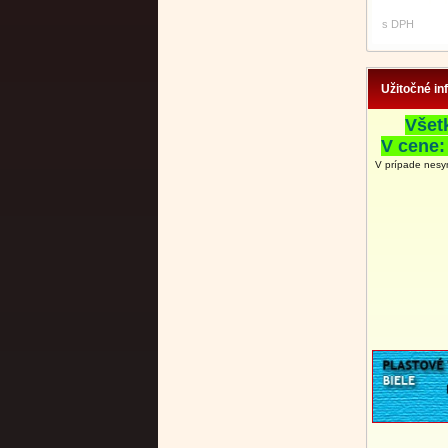
s DPH
Užitočné in
Všet
V cene:
V prípade nesy