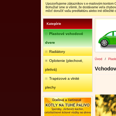
Upozorňujeme zákazníkov s e-mailovým kontom CEN
Bohužiaľ sme si všimli, že dostávame veľa chybo
môcť doručiť vašu predfaktúru alebo iné dôležité
Kategórie
Plastové vchodové
dvere
Radiátory
Úvod
/
Plast
Oplotenie (plechové,
Vchodov
pletivá)
Trapézové a vlnité
plechy