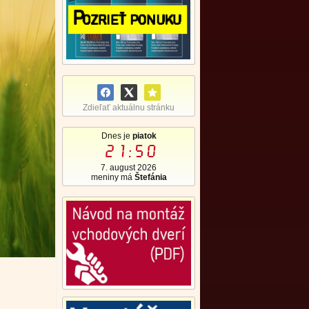
Zdieľať aktuálnu stránku
Dnes je
piatok
21:50
7. august 2026
meniny má
Štefánia