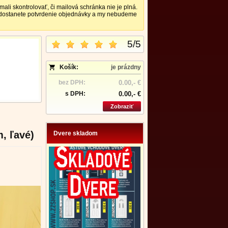
 skontrolovať, či mailová schránka nie je plná.
nedostanete potvrdenie objednávky a my nebudeme
5
/
5
Košík:
je prázdny
bez DPH:
0.00,- €
s DPH:
0.00,- €
Zobraziť
, ľavé)
Dvere skladom