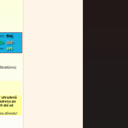
štruktúrou)
ť uhradená
 adresu po
0 dní od
nia dôvodu!