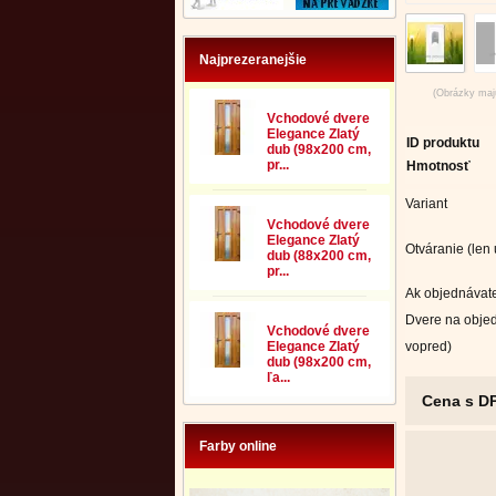
Najprezeranejšie
(Obrázky majú
Vchodové dvere
Elegance Zlatý
ID produktu
dub (98x200 cm,
pr...
Hmotnosť
Variant
Vchodové dvere
Elegance Zlatý
Otváranie (len
dub (88x200 cm,
pr...
Ak objednávate
Dvere na objed
Vchodové dvere
vopred)
Elegance Zlatý
dub (98x200 cm,
ľa...
Cena s D
Farby online