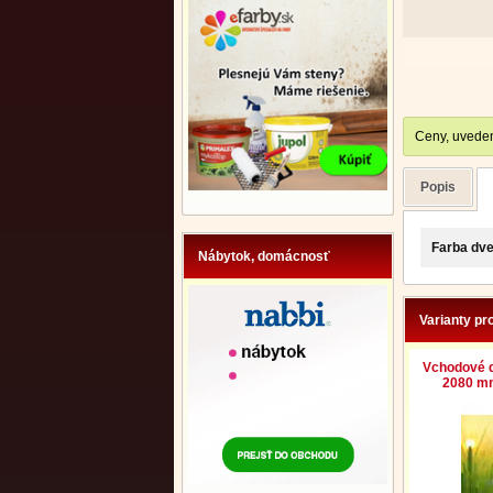
Ceny, uveden
Popis
Farba dve
Nábytok, domácnosť
Varianty pr
Vchodové d
2080 mm