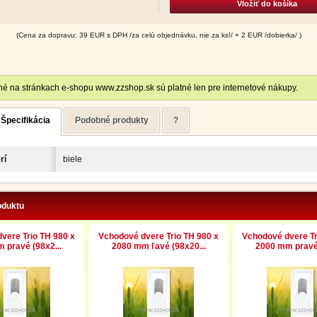
Vložiť do košíka
(Cena za dopravu: 39 EUR s DPH /za celú objednávku, nie za ks!/ + 2 EUR /dobierka/ )
é na stránkach e-shopu www.zzshop.sk sú platné len pre internetové nákupy.
Špecifikácia
Podobné produkty
?
rí
biele
oduktu
vere Trio TH 980 x
Vchodové dvere Trio TH 980 x
Vchodové dvere Tr
 pravé (98x2...
2080 mm ľavé (98x20...
2000 mm pravé 