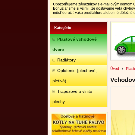
Upozorňujeme zákazníkov s e-mailovým kontom CEN
Bohužiaľ sme si všimli, že dostávame veľa chybo
môcť doručiť vašu predfaktúru alebo iné dôležité
Kategórie
Plastové vchodové
dvere
Radiátory
Úvod
/
Plast
Oplotenie (plechové,
Vchodové
pletivá)
Trapézové a vlnité
plechy