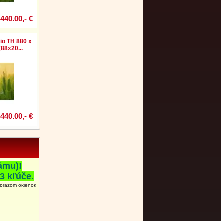
440.00,- €
io TH 880 x
88x20...
440.00,- €
ámu)!
3 kľúče.
obrazom okienok