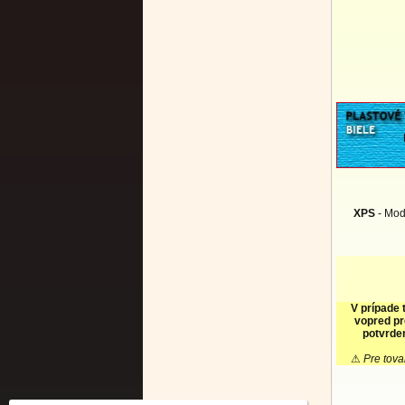
XPS
- Mod
V prípade 
vopred pr
potvrden
⚠
Pre tova