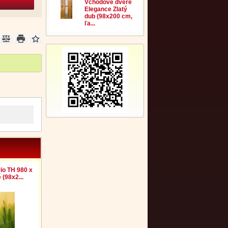
Vchodové dvere
Elegance Zlatý
dub (98x200 cm,
ľa...
io TH 980 x
(98x2...