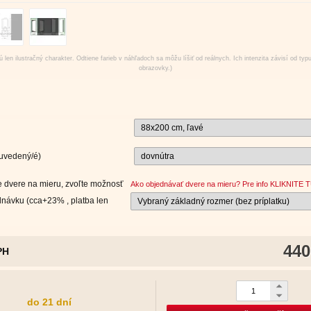
 len ilustračný charakter. Odtiene farieb v náhľadoch sa môžu líšiť od reálnych. Ich intenzita závisí od typ
obrazovky.)
 uvedený/é)
 dvere na mieru, zvoľte možnosť
Ako objednávať dvere na mieru? Pre info KLIKNITE T
návku (cca+23% , platba len
440
PH
do 21 dní