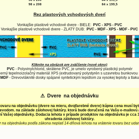
98 x 208
84 x 199,5
Rez plastových vchodových dverí
Vonkajšie plastové vchodové dvere - BIELE:
PVC - XPS - PVC
Vonkajšie plastové vchodové dvere - ZLATÝ DUB:
PVC - MDF - XPS - MDF - PVC
Kliknite na obrázok pre zväčšenie (nové okno)
PVC
- Polyvinylchlorid, skrátene PVC, je umelo vyrobený plastický polymér
erný tepelnoizolačný materiál XPS (extrudovaný polystyrén s uzavretou bunkovou 
MDF
- Drevovláknité dosky spájané syntetickým lepidlom za vysokej teploty a tlaku
⚠
Dvere na objednávku
tovaru na objednávku (dvere na mieru, dvojfarebné dvere) kúpna cena musí by
evodom. na základe zálohovej faktúry. ktorá bude doručená na Vašu e-mailovú
í Vašej objednávky. Dodacia lehota v prípade produktov na objednávku je cca 3
uhradenia zálohovej faktúry.
r na objednávku podľa zákona neplatí 14-dňová lehota na vrátenie tovaru bez uda