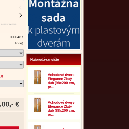
u a nastavenia
1000487
45 kg
Najpredávanejšie
Vchodové dvere
U!
Elegance Zlatý
dub (98x200 cm,
pr...
.00,- €
Vchodové dvere
Elegance Zlatý
dub (88x200 cm,
pr...