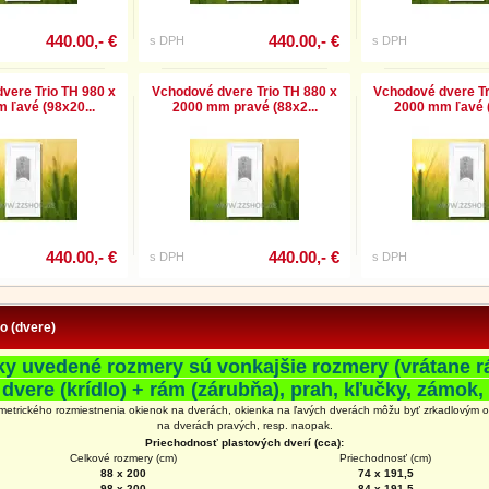
440.00,- €
440.00,- €
s DPH
s DPH
vere Trio TH 980 x
Vchodové dvere Trio TH 880 x
Vchodové dvere Tr
 ľavé (98x20...
2000 mm pravé (88x2...
2000 mm ľavé (
440.00,- €
440.00,- €
s DPH
s DPH
fo (dvere)
ky uvedené rozmery sú vonkajšie rozmery (vrátane r
 dvere (krídlo) + rám (zárubňa), prah, kľučky, zámok, 
metrického rozmiestnenia okienok na dverách, okienka na ľavých dverách môžu byť zrkadlovým 
na
dverách
pravých, resp. naopak.
Priechodnosť plastových dverí (cca):
Celkové rozmery (cm)
Priechodnosť (cm)
88 x 200
74 x 191,5
98 x 200
84 x 191,5