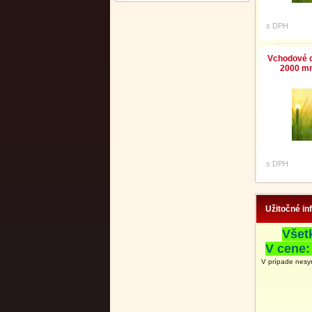
s DPH
Vchodové d
2000 mm
s DPH
Užitočné in
Všet
V cene:
V prípade nesy