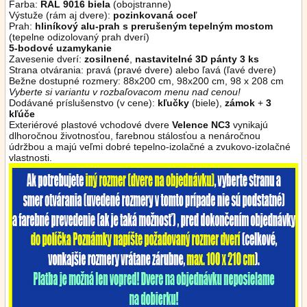
Farba:
RAL 9016 biela
(obojstranne)
Výstuže (rám aj dvere):
pozinkovaná oceľ
Prah:
hliníkový alu-prah s prerušeným tepelným mostom
(tepelne odizolovaný prah dverí)
5-bodové uzamykanie
Zavesenie dverí:
zosilnené
,
nastavitelné 3D pánty 3 ks
Strana otvárania: pravá (pravé dvere) alebo ľavá (ľavé dvere)
Bežne dostupné rozmery: 88x200 cm, 98x200 cm, 98 x 208 cm
Vyberte si variantu v rozbaľovacom menu nad cenou!
Dodávané príslušenstvo (v cene):
kľučky
(biele),
zámok
+
3
kľúče
Exteriérové plastové vchodové dvere
Velence NC3
vynikajú
dlhoročnou životnosťou, farebnou stálosťou a nenáročnou
údržbou a majú veľmi dobré tepelno-izolačné a zvukovo-izolačné
vlastnosti.