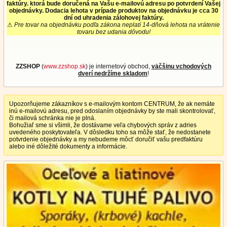
faktúry. ktorá bude doručená na Vašu e-mailovú adresu po potvrdení Vašej
objednávky. Dodacia lehota v prípade produktov na objednávku je cca 30
dní od uhradenia zálohovej faktúry.
⚠
Pre tovar na objednávku podľa zákona neplatí 14-dňová lehota na vrátenie
tovaru bez udania dôvodu!
ZZSHOP
(
www.zzshop.sk
) je internetový obchod,
väčšinu vchodových
dverí nedržíme skladom
!
Upozorňujeme zákazníkov s e-mailovým kontom CENTRUM, že ak nemáte
inú e-mailovú adresu, pred odoslaním objednávky by ste mali skontrolovať,
či mailová schránka nie je plná.
Bohužiaľ sme si všimli, že dostávame veľa chybových správ z adries
uvedeného poskytovateľa. V dôsledku toho sa môže stať, že nedostanete
potvrdenie objednávky a my nebudeme môcť doručiť vašu predfaktúru
alebo iné dôležité dokumenty a informácie.