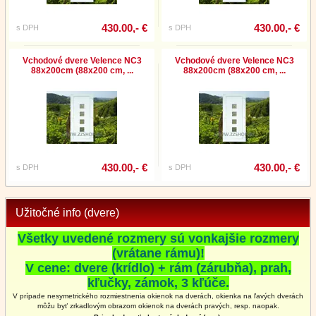
430.00,- €
430.00,- €
s DPH
s DPH
Vchodové dvere Velence NC3
Vchodové dvere Velence NC3
88x200cm (88x200 cm, ...
88x200cm (88x200 cm, ...
430.00,- €
430.00,- €
s DPH
s DPH
Užitočné info (dvere)
Všetky uvedené rozmery sú vonkajšie rozmery
(vrátane rámu)!
V cene: dvere (krídlo) + rám (zárubňa), prah,
kľučky, zámok, 3 kľúče.
V prípade nesymetrického rozmiestnenia okienok na dverách, okienka na ľavých dverách
môžu byť zrkadlovým obrazom okienok na
dverách
pravých, resp. naopak.