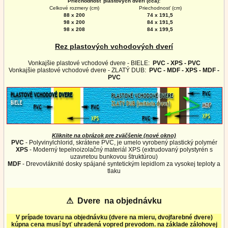
Priechodnosť plastových dverí (cca):
Celkové rozmery (cm)
Priechodnosť (cm)
88 x 200
74 x 191,5
98 x 200
84 x 191,5
98 x 208
84 x 199,5
Rez plastových vchodových dverí
Vonkajšie plastové vchodové dvere - BIELE:
PVC - XPS - PVC
Vonkajšie plastové vchodové dvere - ZLATÝ DUB:
PVC - MDF - XPS - MDF -
PVC
Kliknite na obrázok pre zväčšenie (nové okno)
PVC
- Polyvinylchlorid, skrátene PVC, je umelo vyrobený plastický polymér
XPS
- Moderný tepelnoizolačný materiál XPS (extrudovaný polystyrén s
uzavretou bunkovou štruktúrou)
MDF
- Drevovláknité dosky spájané syntetickým lepidlom za vysokej teploty a
tlaku
⚠
Dvere na objednávku
V prípade tovaru na objednávku (dvere na mieru, dvojfarebné dvere)
kúpna cena musí byť uhradená vopred prevodom. na základe zálohovej