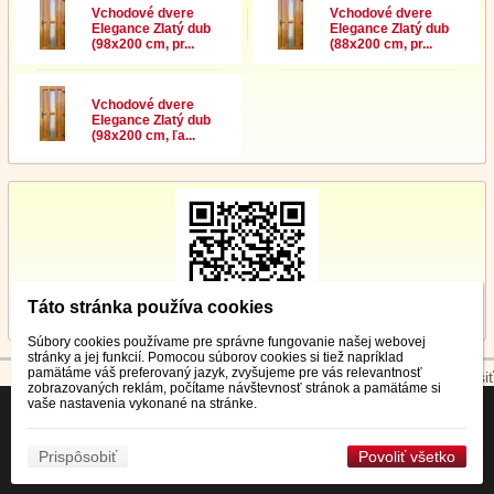
Vchodové dvere
Vchodové dvere
Elegance Zlatý dub
Elegance Zlatý dub
(98x200 cm, pr...
(88x200 cm, pr...
Vchodové dvere
Elegance Zlatý dub
(98x200 cm, ľa...
Táto stránka používa cookies
Súbory cookies používame pre správne fungovanie našej webovej
stránky a jej funkcií. Pomocou súborov cookies si tiež napríklad
pamätáme váš preferovaný jazyk, zvyšujeme pre vás relevantnosť
© 2026 WEXBO |
www.wexbo.com
|
Prihlásiť
zobrazovaných reklám, počítame návštevnosť stránok a pamätáme si
vaše nastavenia vykonané na stránke.
Prispôsobiť
Povoliť všetko