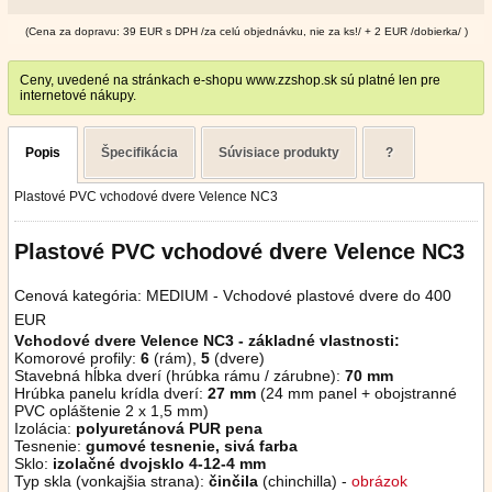
(Cena za dopravu: 39 EUR s DPH /za celú objednávku, nie za ks!/ + 2 EUR /dobierka/ )
Ceny, uvedené na stránkach e-shopu www.zzshop.sk sú platné len pre
internetové nákupy.
Popis
Špecifikácia
Súvisiace produkty
?
Plastové PVC vchodové dvere Velence NC3
Plastové PVC vchodové dvere Velence NC3
Cenová kategória: MEDIUM - Vchodové plastové dvere do 400
EUR
Vchodové dvere Velence NC3 - základné vlastnosti:
Komorové profily:
6
(rám),
5
(dvere)
Stavebná hĺbka dverí (hrúbka rámu / zárubne):
70 mm
Hrúbka panelu krídla dverí:
27 mm
(24 mm panel + obojstranné
PVC opláštenie 2 x 1,5 mm)
Izolácia:
polyuretánová PUR pena
Tesnenie:
gumové tesnenie, sivá farba
Sklo:
izolačné dvojsklo 4-12-4 mm
Typ skla (vonkajšia strana):
činčila
(chinchilla) -
obrázok