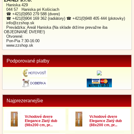
Haniska 429
044 57 Haniska pri Košiciach
☎ +421(0)950 279 588 (dvere)
☎ +421(0)904 169 362 (radiátory) ☎ +421(0)948 405 444 (plotovky)
info@zzshop.sk
Prevádzka: Areál Haniska (Na sklade držíme prevažne iba
OBJEDNANÉ DVERE!)
Otvorené:
Pon-Pia 7:30-16:00
www.zzshop.sk
Podporované platby
Najprezeranejšie
Vchodové dvere
Vchodové dvere
Elegance Zlatý dub
Elegance Zlatý dub
(98x200 cm, pr...
(88x200 cm, pr...