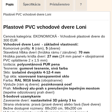
Popis
Špecifikácia
Príslušenstvo
?
Plastové PVC vchodové dvere Loni
Plastové PVC vchodové dvere Loni
Cenová kategória: EKONOMICKÁ - Vchodové plastové dvere do
300 EUR
Vchodové dvere Loni - základné vlastnosti:
Komorové profily:
6
(rám),
5
(dvere)
Stavebná hĺbka dverí (hrúbka rámu / zárubne):
70 mm
Hrúbka panelu krídla dverí:
27 mm
(24 mm panel + obojstranné
PVC opláštenie 2 x 1,5 mm)
Izolácia:
polyuretánová PUR pena
Tesnenie:
gumové tesnenie, sivá farba
Sklo:
izolačné dvojsklo 4-12-4 mm
Typ skla:
vzorované transparentné sklo
Farba:
RAL 9016 biela
(obojstranne)
Výstuže (rám aj dvere):
pozinkovaná oceľ
Prah:
hliníkový alu-prah s prerušeným tepelným mostom
(tepelne odizolovaný prah dverí)
5-bodové uzamykanie
Zavesenie dverí:
nastavitelné 3D pánty 3 ks
Strana otvárania: pravá (pravé dvere) alebo ľavá (ľavé dvere)
Bežne dostupné rozmery: 88x200 cm, 98x200 cm