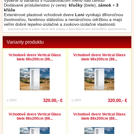
Vyberte si variantu v rozbaľovacom menu nad cenou!
Dodávané príslušenstvo (v cene):
kľučky
(biele),
zámok
+
3
kľúče
Exteriérové plastové vchodové dvere
Loni
vynikajú dlhoročnou
životnosťou, farebnou stálosťou a nenáročnou údržbou a majú
veľmi dobré tepelno-izolačné a zvukovo-izolačné vlastnosti.
(vyhradzujeme si právo meniť tieto popisy a špecifikácie bez predošlého upozornenia)
Varianty produktu
Vchodové dvere Vertical Glass
Vchodové dvere Vertical Glass
biele 98x200cm (98...
biele 98x200cm (98...
320.00,- €
320.00,- €
s DPH
s DPH
Vchodové dvere Vertical Glass
Vchodové dvere Vertical Glass
biele 88x200cm (88...
biele 88x200cm (88...