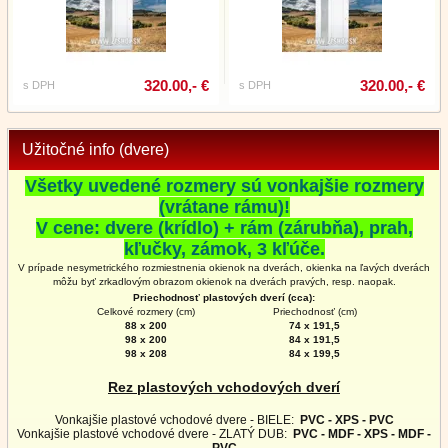
320.00,- €
320.00,- €
s DPH
s DPH
Užitočné info (dvere)
Všetky uvedené rozmery sú vonkajšie rozmery
(vrátane rámu)!
V cene: dvere (krídlo) + rám (zárubňa), prah,
kľučky, zámok, 3 kľúče.
V prípade nesymetrického rozmiestnenia okienok na dverách, okienka na ľavých dverách
môžu byť zrkadlovým obrazom okienok na
dverách
pravých, resp. naopak.
Priechodnosť plastových dverí (cca):
Celkové rozmery (cm)
Priechodnosť (cm)
88 x 200
74 x 191,5
98 x 200
84 x 191,5
98 x 208
84 x 199,5
Rez plastových vchodových dverí
Vonkajšie plastové vchodové dvere - BIELE:
PVC - XPS - PVC
Vonkajšie plastové vchodové dvere - ZLATÝ DUB:
PVC - MDF - XPS - MDF -