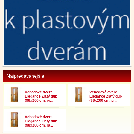
Najpredávanejšie
Vchodové dvere
Vchodové dvere
Elegance Zlatý dub
Elegance Zlatý dub
(98x200 cm, pr...
(88x200 cm, pr...
Vchodové dvere
Elegance Zlatý dub
(98x200 cm, ľa...