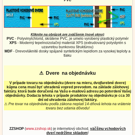
PVC
Kliknite na obrázok pre zväčšenie (nové okno)
PVC
- Polyvinylchlorid, skrátene PVC, je umelo vyrobený plastický polymér
XPS
- Moderný tepelnoizolačný materiál XPS (extrudovaný polystyrén s
uzavretou bunkovou štruktúrou)
MDF
- Drevovláknité dosky spájané syntetickým lepidlom za vysokej teploty a
tlaku
⚠
Dvere na objednávku
V prípade tovaru na objednávku (dvere na mieru, dvojfarebné dvere)
kúpna cena musí byť uhradená vopred prevodom. na základe zálohovej
faktúry. ktorá bude doručená na Vašu e-mailovú adresu po potvrdení Vašej
objednávky. Dodacia lehota v prípade produktov na objednávku je cca 30
dní od uhradenia zálohovej faktúry.
⚠
Pre tovar na objednávku podľa zákona neplatí 14-dňová lehota na vrátenie
tovaru bez udania dôvodu!
ZZSHOP
(
www.zzshop.sk
) je internetový obchod,
väčšinu vchodových
dverí nedržíme skladom
!