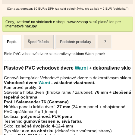
(Cena za dopravu: 39 EUR s DPH /za celú objednávku, nie za ks!/ + 2 EUR /dobierka/ )
Ceny, uvedené na stránkach e-shopu www.zzshop.sk sú platné len pre
internetové nákupy.
Popis
Špecifikácia
Podobné produkty
?
Biele PVC vchodové dvere s dekoratívnym sklom Warni pravé
Plastové PVC vchodové dvere
Warni
+ dekoratívne sklo
Cenová kategória: Vchodové plastové dvere s dekoratívnym sklom
Vchodové dvere
Warni
- základné vlastnosti:
Komorové profily:
5
Stavebná hĺbka dverí (hrúbka rámu / zárubne):
76 mm
+
zlepšená
tepelná ochrana
Profil Salamander 76 (Germany)
Hrúbka panelu krídla dverí:
27 mm
(24 mm panel + obojstranné
PVC opláštenie 2 x 1,5 mm)
Izolácia:
polyuretánová PUR pena
Tesnenie:
gumové tesnenie, sivá farba
Sklo:
izolačné dvojsklo 4-12-4 mm
Typ skla:
ako na obrázku
(dekorácia z vnútornej strany)