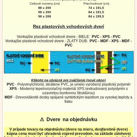
Celkové rozmery (cm)
Priechodnosť (cm)
88 x 200
74 x 191,5
98 x 200
84 x 191,5
98 x 208
84 x 199,5
Rez plastových vchodových dverí
Vonkajšie plastové vchodové dvere - BIELE:
PVC - XPS - PVC
Vonkajšie plastové vchodové dvere - ZLATÝ DUB:
PVC - MDF - XPS - MDF -
PVC
Kliknite na obrázok pre zväčšenie (nové okno)
PVC
- Polyvinylchlorid, skrátene PVC, je umelo vyrobený plastický polymér
XPS
- Moderný tepelnoizolačný materiál XPS (extrudovaný polystyrén s
uzavretou bunkovou štruktúrou)
MDF
- Drevovláknité dosky spájané syntetickým lepidlom za vysokej teploty a
tlaku
⚠
Dvere na objednávku
V prípade tovaru na objednávku (dvere na mieru, dvojfarebné dvere)
kúpna cena musí byť uhradená vopred prevodom. na základe zálohovej