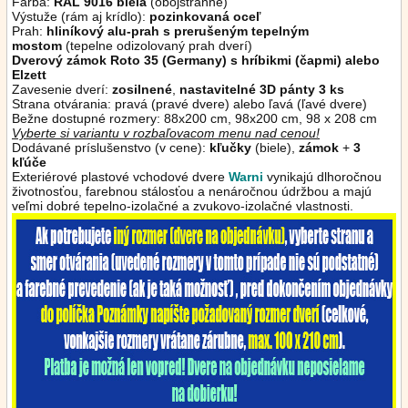
Farba:
RAL 9016 biela
(obojstranne)
Výstuže (rám aj
krídlo
):
pozinkovaná oceľ
Prah:
hliníkový alu-prah s prerušeným tepelným
mostom
(tepelne odizolovaný prah dverí)
Dverový zámok Roto 35 (Germany) s hríbikmi (čapmi) alebo
Elzett
Zavesenie dverí:
zosilnené
,
nastavitelné 3D pánty 3 ks
Strana otvárania: pravá (pravé dvere) alebo ľavá (ľavé dvere)
Bežne dostupné rozmery: 88x200 cm, 98x200 cm, 98 x 208 cm
Vyberte si variantu v rozbaľovacom menu nad cenou!
Dodávané príslušenstvo (v cene):
kľučky
(biele),
zámok
+
3
kľúče
Exteriérové plastové vchodové dvere
Warni
vynikajú dlhoročnou
životnosťou, farebnou stálosťou a nenáročnou údržbou a majú
veľmi dobré tepelno-izolačné a zvukovo-izolačné vlastnosti.