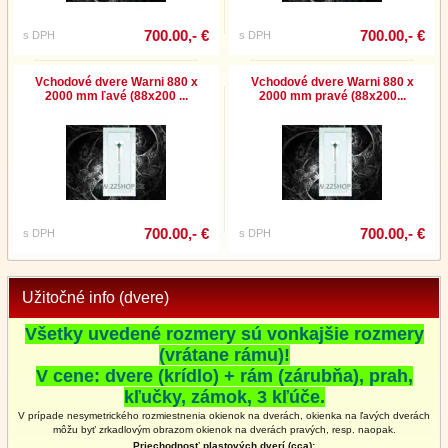
700.00,- €
700.00,- €
s DPH
s DPH
Vchodové dvere Warni 880 x
Vchodové dvere Warni 880 x
2000 mm ľavé (88x200 ...
2000 mm pravé (88x200...
700.00,- €
700.00,- €
s DPH
s DPH
Užitočné info (dvere)
Všetky uvedené rozmery sú vonkajšie rozmery
(vrátane rámu)!
V cene: dvere (krídlo) + rám (zárubňa), prah,
kľučky, zámok, 3 kľúče.
V prípade nesymetrického rozmiestnenia okienok na dverách, okienka na ľavých dverách
môžu byť zrkadlovým obrazom okienok na
dverách
pravých, resp. naopak.
Priechodnosť plastových dverí (cca):