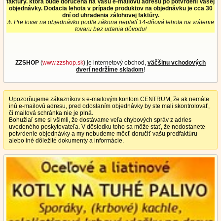
faktúry. ktorá bude doručená na Vašu e-mailovú adresu po potvrdení Vašej
objednávky. Dodacia lehota v prípade produktov na objednávku je cca 30
dní od uhradenia zálohovej faktúry.
⚠
Pre tovar na objednávku podľa zákona neplatí 14-dňová lehota na vrátenie
tovaru bez udania dôvodu!
ZZSHOP
(
www.zzshop.sk
) je internetový obchod,
väčšinu vchodových
dverí nedržíme skladom
!
Upozorňujeme zákazníkov s e-mailovým kontom CENTRUM, že ak nemáte
inú e-mailovú adresu, pred odoslaním objednávky by ste mali skontrolovať,
či mailová schránka nie je plná.
Bohužiaľ sme si všimli, že dostávame veľa chybových správ z adries
uvedeného poskytovateľa. V dôsledku toho sa môže stať, že nedostanete
potvrdenie objednávky a my nebudeme môcť doručiť vašu predfaktúru
alebo iné dôležité dokumenty a informácie.