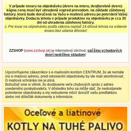
V prípade tovaru na objednávku (dvere na mieru, dvojfarebné dvere)
kúpna cena musí byť uhradená vopred prevodom. na základe zálohovej
faktúry. ktorá bude doručená na Vašu e-mailovú adresu po potvrdení Vašej
objednávky. Dodacia lehota v prípade produktov na objednávku je cca 30
dní od uhradenia zálohovej faktúry.
⚠
Pre tovar na objednávku podľa zákona neplatí 14-dňová lehota na vrátenie
tovaru bez udania dôvodu!
ZZSHOP
(
www.zzshop.sk
) je internetový obchod,
väčšinu vchodových
dverí nedržíme skladom
!
Upozorňujeme zákazníkov s e-mailovým kontom CENTRUM, že ak nemáte
inú e-mailovú adresu, pred odoslaním objednávky by ste mali skontrolovať,
či mailová schránka nie je plná.
Bohužiaľ sme si všimli, že dostávame veľa chybových správ z adries
uvedeného poskytovateľa. V dôsledku toho sa môže stať, že nedostanete
potvrdenie objednávky a my nebudeme môcť doručiť vašu predfaktúru
alebo iné dôležité dokumenty a informácie.