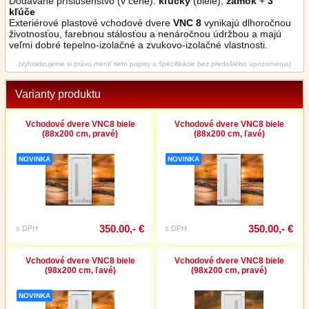
Dodávané príslušenstvo (v cene):
kľučky
(biele),
zámok
+
3
kľúče
Exteriérové plastové vchodové dvere
VNC 8
vynikajú dlhoročnou
životnosťou, farebnou stálosťou a nenáročnou údržbou a majú
veľmi dobré tepelno-izolačné a zvukovo-izolačné vlastnosti.
(vyhradzujeme si právo meniť tieto popisy a špecifikácie bez predošlého upozornenia)
Varianty produktu
Vchodové dvere VNC8 biele
Vchodové dvere VNC8 biele
(88x200 cm, pravé)
(88x200 cm, ľavé)
NOVINKA
NOVINKA
350.00,- €
350.00,- €
s DPH
s DPH
Vchodové dvere VNC8 biele
Vchodové dvere VNC8 biele
(98x200 cm, ľavé)
(98x200 cm, pravé)
NOVINKA