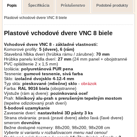
Popis
Špecifikácia
Príslušenstvo
Podobné produkty
Plastové vchodové dvere VNC 8 biele
Plastové vchodové dvere VNC 8 biele
Vchodové dvere VNC 8 - základné vlastnosti:
Komorové profily:
5 (dvere), 6 (rám)
Stavebná hĺbka dverí (hrúbka rámu / zárubne):
70 mm
Hrúbka panelu krídla dverí:
27 mm
(24 mm panel + obojstranné
PVC opláštenie 2 x 1,5 mm)
Izolácia:
polyuretánová PUR pena
Tesnenie:
gumové tesnenie, sivá farba
Sklo:
izolačné dvojsklo 4-12-4 mm
Typ skla:
pieskované
(
mliečne) sklo
-
obrázok
Farba:
RAL 9016 biela
(obojstranne)
Výstuže (rám aj dvere):
pozinkovaná oceľ
Prah:
hliníkový alu-prah s prerušeným tepelným mostom
(tepelne odizolovaný prah dverí)
5-bodové uzamykanie
Zavesenie dverí:
nastavitelné 3D pánty 3 ks
Strana otvárania: pravá (pravé dvere) alebo ľavá (ľavé dvere)
smerom
dovnútra
Bežne dostupné rozmery: 88x200, 98x200, 98x208 cm
Vyberte si variantu v rozbaľovacom menu nad cenou!