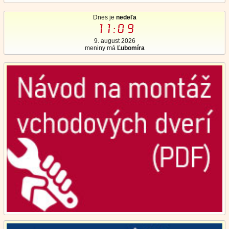
Dnes je
nedeľa
11:09
9. august 2026
meniny má
Ľubomíra