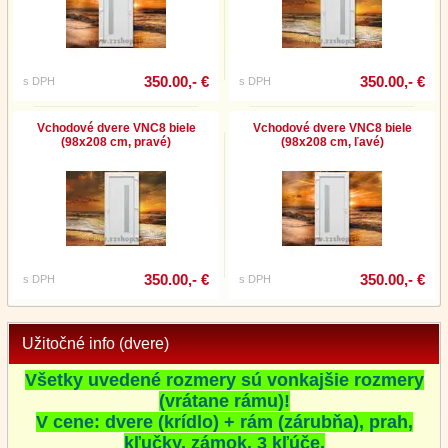
350.00,- €
350.00,- €
s DPH
s DPH
Vchodové dvere VNC8 biele
Vchodové dvere VNC8 biele
(98x208 cm, pravé)
(98x208 cm, ľavé)
350.00,- €
350.00,- €
s DPH
s DPH
Užitočné info (dvere)
Všetky uvedené rozmery sú vonkajšie rozmery
(vrátane rámu)!
V cene: dvere (krídlo) + rám (zárubňa), prah,
kľučky, zámok, 3 kľúče.