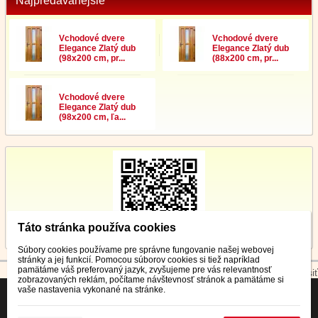
Najpredávanejšie
Vchodové dvere
Vchodové dvere
Elegance Zlatý dub
Elegance Zlatý dub
(98x200 cm, pr...
(88x200 cm, pr...
Vchodové dvere
Elegance Zlatý dub
(98x200 cm, ľa...
Táto stránka používa cookies
Súbory cookies používame pre správne fungovanie našej webovej
stránky a jej funkcií. Pomocou súborov cookies si tiež napríklad
pamätáme váš preferovaný jazyk, zvyšujeme pre vás relevantnosť
© 2026 WEXBO |
www.wexbo.com
|
Prihlásiť
zobrazovaných reklám, počítame návštevnosť stránok a pamätáme si
vaše nastavenia vykonané na stránke.