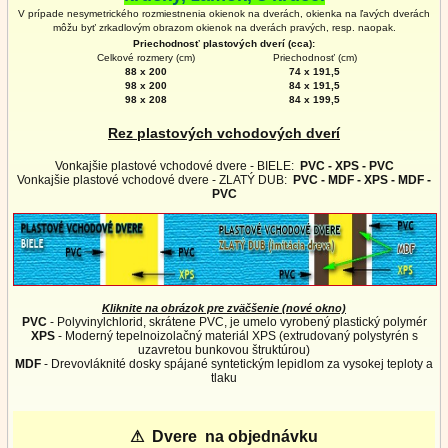
V prípade nesymetrického rozmiestnenia okienok na dverách, okienka na ľavých dverách
môžu byť zrkadlovým obrazom okienok na
dverách
pravých, resp. naopak.
Priechodnosť plastových dverí (cca):
Celkové rozmery (cm)
Priechodnosť (cm)
88 x 200
74 x 191,5
98 x 200
84 x 191,5
98 x 208
84 x 199,5
Rez plastových vchodových dverí
Vonkajšie plastové vchodové dvere - BIELE:
PVC - XPS - PVC
Vonkajšie plastové vchodové dvere - ZLATÝ DUB:
PVC - MDF - XPS - MDF -
PVC
Kliknite na obrázok pre zväčšenie (nové okno)
PVC
- Polyvinylchlorid, skrátene PVC, je umelo vyrobený plastický polymér
XPS
- Moderný tepelnoizolačný materiál XPS (extrudovaný polystyrén s
uzavretou bunkovou štruktúrou)
MDF
- Drevovláknité dosky spájané syntetickým lepidlom za vysokej teploty a
tlaku
⚠
Dvere na objednávku