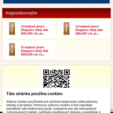
Najpredávanejšie
Vchodové dvere
Vchodové dvere
Elegance Zlatý dub
Elegance Zlatý dub
(98x200 cm, pr...
(88x200 cm, pr...
Vchodové dvere
Elegance Zlatý dub
(98x200 cm, ľa...
Táto stránka používa cookies
Súbory cookies používame pre správne fungovanie našej webovej
stránky a jej funkcií. Pomocou súborov cookies si tiež napríklad
pamätáme váš preferovaný jazyk, zvyšujeme pre vás relevantnosť
© 2026 WEXBO |
www.wexbo.com
|
Prihlásiť
zobrazovaných reklám, počítame návštevnosť stránok a pamätáme si