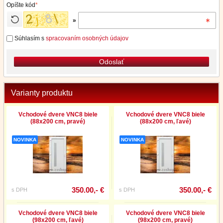
Opíšte kód
*
»
Súhlasím s
spracovaním osobných údajov
Odoslať
Varianty produktu
Vchodové dvere VNC8 biele
Vchodové dvere VNC8 biele
(88x200 cm, pravé)
(88x200 cm, ľavé)
NOVINKA
NOVINKA
350.00,- €
350.00,- €
s DPH
s DPH
Vchodové dvere VNC8 biele
Vchodové dvere VNC8 biele
(98x200 cm, ľavé)
(98x200 cm, pravé)