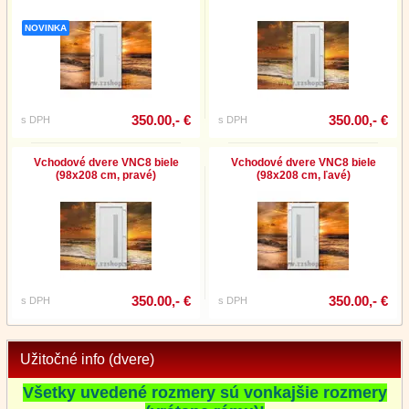
NOVINKA
350.00,- €
350.00,- €
s DPH
s DPH
Vchodové dvere VNC8 biele
Vchodové dvere VNC8 biele
(98x208 cm, pravé)
(98x208 cm, ľavé)
350.00,- €
350.00,- €
s DPH
s DPH
Užitočné info (dvere)
Všetky uvedené rozmery sú vonkajšie rozmery