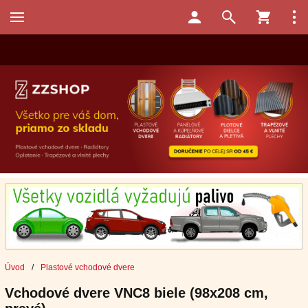
Úvod
/
Plastové vchodové dvere
Vchodové dvere VNC8 biele (98x208 cm,