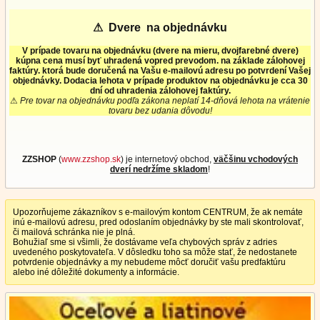
⚠
Dvere na objednávku
V prípade tovaru na objednávku (dvere na mieru, dvojfarebné dvere)
kúpna cena musí byť uhradená vopred prevodom. na základe zálohovej
faktúry. ktorá bude doručená na Vašu e-mailovú adresu po potvrdení Vašej
objednávky. Dodacia lehota v prípade produktov na objednávku je cca 30
dní od uhradenia zálohovej faktúry.
⚠
Pre tovar na objednávku podľa zákona neplatí 14-dňová lehota na vrátenie
tovaru bez udania dôvodu!
ZZSHOP
(
www.zzshop.sk
) je internetový obchod,
väčšinu vchodových
dverí nedržíme skladom
!
Upozorňujeme zákazníkov s e-mailovým kontom CENTRUM, že ak nemáte
inú e-mailovú adresu, pred odoslaním objednávky by ste mali skontrolovať,
či mailová schránka nie je plná.
Bohužiaľ sme si všimli, že dostávame veľa chybových správ z adries
uvedeného poskytovateľa. V dôsledku toho sa môže stať, že nedostanete
potvrdenie objednávky a my nebudeme môcť doručiť vašu predfaktúru
alebo iné dôležité dokumenty a informácie.