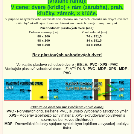
(vrátane rámu)!
V cene: dvere (krídlo) + rám (zárubňa), prah,
kľučky, zámok, 3 kľúče.
V prípade nesymetrického rozmiestnenia okienok na dverách, okienka na ľavých dverách
môžu byť zrkadlovým obrazom okienok na
dverách
pravých, resp. naopak.
Priechodnosť plastových dverí (cca):
Celkové rozmery (cm)
Priechodnosť (cm)
88 x 200
74 x 191,5
98 x 200
84 x 191,5
98 x 208
84 x 199,5
Rez plastových vchodových dverí
Vonkajšie plastové vchodové dvere - BIELE:
PVC - XPS - PVC
Vonkajšie plastové vchodové dvere - ZLATÝ DUB:
PVC - MDF - XPS - MDF -
PVC
Kliknite na obrázok pre zväčšenie (nové okno)
PVC
- Polyvinylchlorid, skrátene PVC, je umelo vyrobený plastický polymér
XPS
- Moderný tepelnoizolačný materiál XPS (extrudovaný polystyrén s
uzavretou bunkovou štruktúrou)
MDF
- Drevovláknité dosky spájané syntetickým lepidlom za vysokej teploty a
tlaku