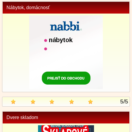
Nábytok, domácnosť
5
/
5
Dvere skladom