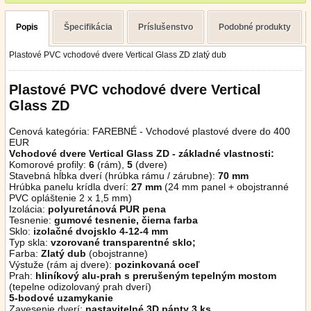
Popis
Špecifikácia
Príslušenstvo
Podobné produkty
Plastové PVC vchodové dvere Vertical Glass ZD zlatý dub
Plastové PVC vchodové dvere Vertical
Glass ZD
Cenová kategória: FAREBNÉ - Vchodové plastové dvere do 400
EUR
Vchodové dvere
Vertical Glass ZD
- základné vlastnosti:
Komorové profily:
6
(rám),
5
(dvere)
Stavebná hĺbka dverí (hrúbka rámu / zárubne):
70 mm
Hrúbka panelu krídla dverí:
27 mm
(24 mm panel + obojstranné
PVC opláštenie 2 x 1,5 mm)
Izolácia:
polyuretánová PUR pena
Tesnenie:
gumové tesnenie, čierna farba
Sklo:
izolačné dvojsklo 4-12-4 mm
Typ skla:
vzorované transparentné sklo;
Farba:
Zlatý dub
(obojstranne)
Výstuže (rám aj dvere):
pozinkovaná oceľ
Prah:
hliníkový alu-prah s prerušeným tepelným mostom
(tepelne odizolovaný prah dverí)
5-bodové uzamykanie
Zavesenie dverí:
nastavitelné 3D pánty 3 ks