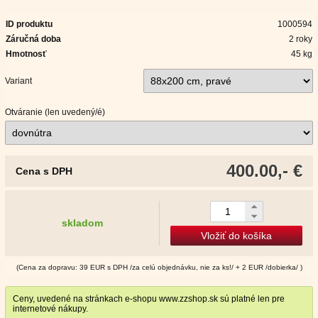
ID produktu
1000594
Záručná doba
2 roky
Hmotnosť
45 kg
Variant
Otváranie (len uvedený/é)
400.00,- €
Cena s DPH
skladom
Vložiť do košíka
(Cena za dopravu: 39 EUR s DPH /za celú objednávku, nie za ks!/ + 2 EUR /dobierka/ )
Ceny, uvedené na stránkach e-shopu www.zzshop.sk sú platné len pre
internetové nákupy.