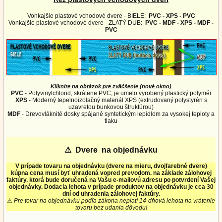
Vonkajšie plastové vchodové dvere - BIELE:
PVC - XPS - PVC
Vonkajšie plastové vchodové dvere - ZLATÝ DUB:
PVC - MDF - XPS - MDF -
PVC
Kliknite na obrázok pre zväčšenie (nové okno)
PVC
- Polyvinylchlorid, skrátene PVC, je umelo vyrobený plastický polymér
XPS
- Moderný tepelnoizolačný materiál XPS (extrudovaný polystyrén s
uzavretou bunkovou štruktúrou)
MDF
- Drevovláknité dosky spájané syntetickým lepidlom za vysokej teploty a
tlaku
⚠
Dvere na objednávku
V prípade tovaru na objednávku (dvere na mieru, dvojfarebné dvere)
kúpna cena musí byť uhradená vopred prevodom. na základe zálohovej
faktúry. ktorá bude doručená na Vašu e-mailovú adresu po potvrdení Vašej
objednávky. Dodacia lehota v prípade produktov na objednávku je cca 30
dní od uhradenia zálohovej faktúry.
⚠
Pre tovar na objednávku podľa zákona neplatí 14-dňová lehota na vrátenie
tovaru bez udania dôvodu!