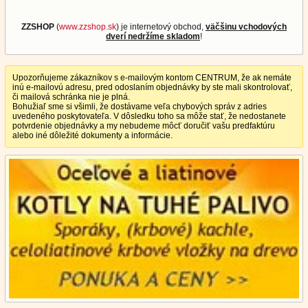
ZZSHOP
(
www.zzshop.sk
) je internetový obchod,
väčšinu vchodových
dverí nedržíme skladom
!
Upozorňujeme zákazníkov s e-mailovým kontom CENTRUM, že ak nemáte
inú e-mailovú adresu, pred odoslaním objednávky by ste mali skontrolovať,
či mailová schránka nie je plná.
Bohužiaľ sme si všimli, že dostávame veľa chybových správ z adries
uvedeného poskytovateľa. V dôsledku toho sa môže stať, že nedostanete
potvrdenie objednávky a my nebudeme môcť doručiť vašu predfaktúru
alebo iné dôležité dokumenty a informácie.