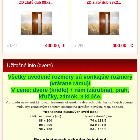
ZD zlatý dub 88x2...
ZD zlatý dub 88x2...
400.00,- €
400.00,- €
s DPH
s DPH
Užitočné info (dvere)
Všetky uvedené rozmery sú vonkajšie rozmery
(vrátane rámu)!
V cene: dvere (krídlo) + rám (zárubňa), prah,
kľučky, zámok, 3 kľúče.
V prípade nesymetrického rozmiestnenia okienok na dverách, okienka na ľavých dverách
môžu byť zrkadlovým obrazom okienok na
dverách
pravých, resp. naopak.
Priechodnosť plastových dverí (cca):
Celkové rozmery (cm)
Priechodnosť (cm)
88 x 200
74 x 191,5
98 x 200
84 x 191,5
98 x 208
84 x 199,5
Rez plastových vchodových dverí