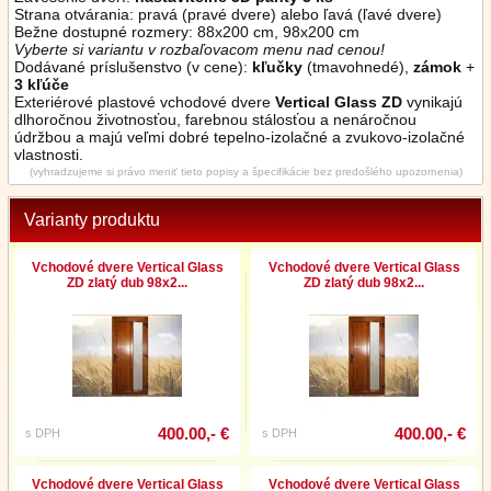
Strana otvárania: pravá (pravé dvere) alebo ľavá (ľavé dvere)
Bežne dostupné rozmery: 88x200 cm, 98x200 cm
Vyberte si variantu v rozbaľovacom menu nad cenou!
Dodávané príslušenstvo (v cene):
kľučky
(tmavohnedé),
zámok
+
3 kľúče
Exteriérové plastové vchodové dvere
Vertical Glass ZD
vynikajú
dlhoročnou životnosťou, farebnou stálosťou a nenáročnou
údržbou a majú veľmi dobré tepelno-izolačné a zvukovo-izolačné
vlastnosti.
(vyhradzujeme si právo meniť tieto popisy a špecifikácie bez predošlého upozornenia)
Varianty produktu
Vchodové dvere Vertical Glass
Vchodové dvere Vertical Glass
ZD zlatý dub 98x2...
ZD zlatý dub 98x2...
400.00,- €
400.00,- €
s DPH
s DPH
Vchodové dvere Vertical Glass
Vchodové dvere Vertical Glass