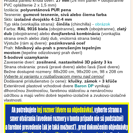
Hrúbka panelu krídla dverí:
27 mm
(24 mm panel + obojstranné
PVC opláštenie 2 x 1,5 mm)
Izolácia:
polyuretánová PUR pena
Tesnenie:
gumové tesnenie, sivá alebo čierna
farba
Sklo:
izolačné dvojsklo 4-12-4 mm
Typ skla (vonkajšia strana):
činčila
(chinchilla) -
obrázok
Farba:
RAL 9016 biela
(obojstranne),
orech
(obojstranne),
zlatý
dub
(obojstranne)
alebo
dvojfarebná kombinácia
(vonkajšia
strana orech alebo zlatý dub, vnútorná strana biela)
Výstuže (rám aj dvere):
pozinkovaná oceľ
Prah:
hliníkový alu-prah s prerušeným tepelným
mostom
(tepelne odizolovaný prah dverí)
5-bodové uzamykanie
Zavesenie dverí:
zosilnené
,
nastavitelné 3D pánty 3 ks
Strana otvárania: pravá (pravé dvere) alebo ľavá (ľavé dvere)
Bežne dostupné rozmery: 88x200 cm, 98x200 cm, 98 x 208 cm
Vyberte si variantu v rozbaľovacom menu nad cenou!
Dodávané príslušenstvo (v cene):
kľučky
,
zámok
+
3 kľúče
Exteriérové plastové vchodové dvere
Baron DP
vynikajú
dlhoročnou životnosťou, farebnou stálosťou a nenáročnou
údržbou a majú veľmi dobré tepelno-izolačné a zvukovo-izolačné
vlastnosti.