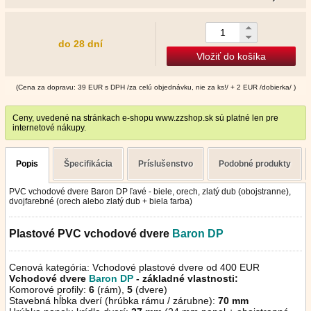
do 28 dní
Vložiť do košíka
(Cena za dopravu: 39 EUR s DPH /za celú objednávku, nie za ks!/ + 2 EUR /dobierka/ )
Ceny, uvedené na stránkach e-shopu www.zzshop.sk sú platné len pre
internetové nákupy.
Popis
Špecifikácia
Príslušenstvo
Podobné produkty
PVC vchodové dvere Baron DP ľavé - biele, orech, zlatý dub (obojstranne),
dvojfarebné (orech alebo zlatý dub + biela farba)
Plastové PVC vchodové dvere
Baron
DP
Cenová kategória: Vchodové plastové dvere od 400 EUR
Vchodové dvere
Baron DP
- základné vlastnosti:
Komorové profily:
6
(rám),
5
(dvere)
Stavebná hĺbka dverí (hrúbka rámu / zárubne):
70 mm