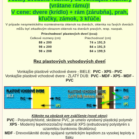
(vrátane rámu)!
V cene: dvere (krídlo) + rám (zárubňa), prah,
kľučky, zámok, 3 kľúče.
V prípade nesymetrického rozmiestnenia okienok na dverách, okienka na ľavých dverách
môžu byť zrkadlovým obrazom okienok na
dverách
pravých, resp. naopak.
Priechodnosť plastových dverí (cca):
Celkové rozmery (cm)
Priechodnosť (cm)
88 x 200
74 x 191,5
98 x 200
84 x 191,5
98 x 208
84 x 199,5
Rez plastových vchodových dverí
Vonkajšie plastové vchodové dvere - BIELE:
PVC - XPS - PVC
Vonkajšie plastové vchodové dvere - ZLATÝ DUB:
PVC - MDF - XPS - MDF -
PVC
Kliknite na obrázok pre zväčšenie (nové okno)
PVC
- Polyvinylchlorid, skrátene PVC, je umelo vyrobený plastický polymér
XPS
- Moderný tepelnoizolačný materiál XPS (extrudovaný polystyrén s
uzavretou bunkovou štruktúrou)
MDF
- Drevovláknité dosky spájané syntetickým lepidlom za vysokej teploty a
tlaku