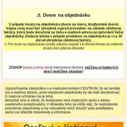
⚠
Dvere na objednávku
V prípade tovaru na objednávku (dvere na mieru, dvojfarebné dvere)
kúpna cena musí byť uhradená vopred prevodom. na základe zálohovej
faktúry. ktorá bude doručená na Vašu e-mailovú adresu po potvrdení Vašej
objednávky. Dodacia lehota v prípade produktov na objednávku je cca 30
dní od uhradenia zálohovej faktúry.
⚠
Pre tovar na objednávku podľa zákona neplatí 14-dňová lehota na vrátenie
tovaru bez udania dôvodu!
ZZSHOP
(
www.zzshop.sk
) je internetový obchod,
väčšinu vchodových
dverí nedržíme skladom
!
Upozorňujeme zákazníkov s e-mailovým kontom CENTRUM, že ak nemáte
inú e-mailovú adresu, pred odoslaním objednávky by ste mali skontrolovať,
či mailová schránka nie je plná.
Bohužiaľ sme si všimli, že dostávame veľa chybových správ z adries
uvedeného poskytovateľa. V dôsledku toho sa môže stať, že nedostanete
potvrdenie objednávky a my nebudeme môcť doručiť vašu predfaktúru
alebo iné dôležité dokumenty a informácie.