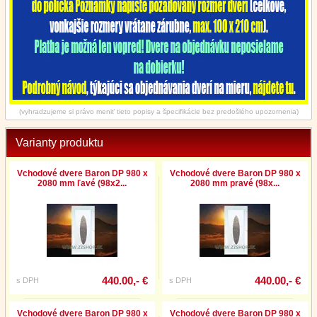
(vyhradzujeme si právo meniť tieto popisy a špecifikácie bez predošlého upozornenia)
Varianty produktu
Vchodové dvere Baron DP 980 x
Vchodové dvere Baron DP 980 x
2080 mm ľavé (98x2...
2080 mm pravé (98x...
440.00,- €
440.00,- €
s DPH
s DPH
Vchodové dvere Baron DP 980 x
Vchodové dvere Baron DP 980 x