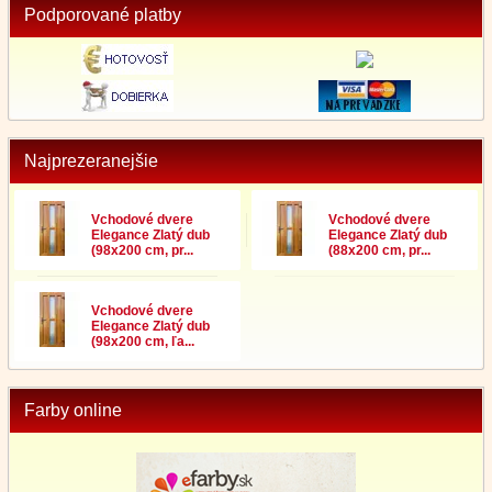
Podporované platby
Najprezeranejšie
Vchodové dvere
Vchodové dvere
Elegance Zlatý dub
Elegance Zlatý dub
(98x200 cm, pr...
(88x200 cm, pr...
Vchodové dvere
Elegance Zlatý dub
(98x200 cm, ľa...
Farby online