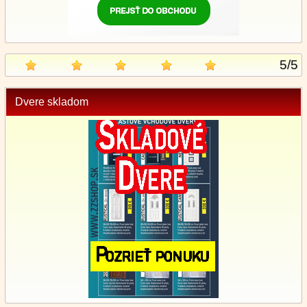
5
/
5
Dvere skladom