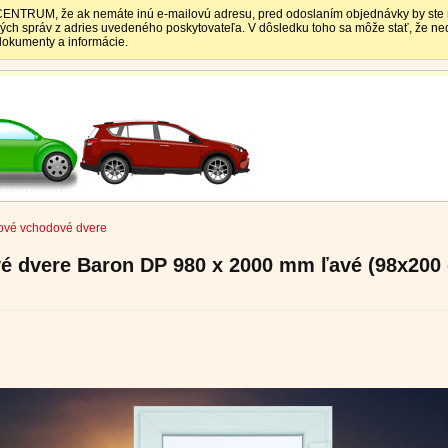
TRUM, že ak nemáte inú e-mailovú adresu, pred odoslaním objednávky by ste mali
vých správ z adries uvedeného poskytovateľa. V dôsledku toho sa môže stať, že 
 dokumenty a informácie.
ové vchodové dvere
é dvere Baron DP 980 x 2000 mm ľavé (98x200