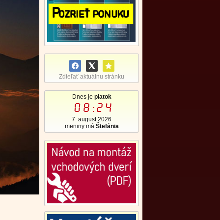
Zdieľať aktuálnu stránku
Dnes je
piatok
08:24
7. august 2026
meniny má
Štefánia