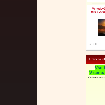
Vchodové
980 x 2000
s DPH
Užitočné in
Všet
V cene:
V prípade nesy