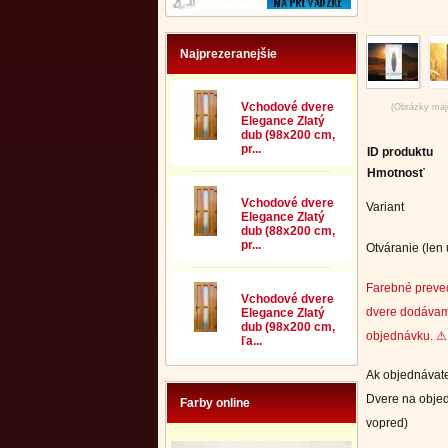
Najprezeranejšie
Vchodové dvere
(Obrázky majú
Elegance Zlatý
dub (98x200 cm,
pr...
ID produktu
Hmotnosť
Vchodové dvere
Variant
Elegance Zlatý
dub (88x200 cm,
pr...
Otváranie (len
Farebné preve
Vchodové dvere
dvere dodávam
Elegance Zlatý
dub (98x200 cm,
objednávku. ⚠ 
ľa...
Ak objednávate
Dvere na objed
Farby online
vopred)