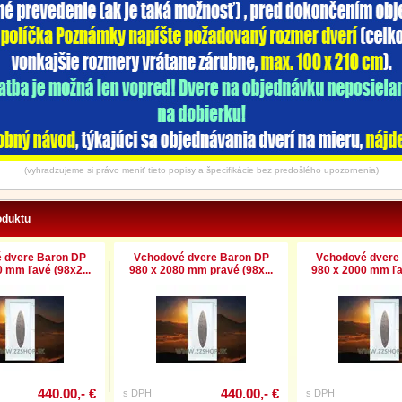
(vyhradzujeme si právo meniť tieto popisy a špecifikácie bez predošlého upozornenia)
oduktu
 dvere Baron DP
Vchodové dvere Baron DP
Vchodové dvere
 mm ľavé (98x2...
980 x 2080 mm pravé (98x...
980 x 2000 mm ľa
440.00,- €
440.00,- €
s DPH
s DPH