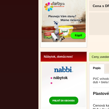
Cena s D
Nábytok, domácnosť
Ceny, uveden
Popis
PVC vchodov
dub + biela 
Plastov
Cenová ka