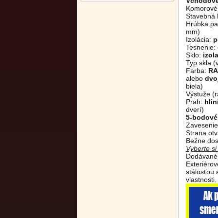
Vchodové
Komorové 
Stavebná 
Hrúbka pan
mm)
Izolácia:
p
Tesnenie:
Sklo:
izol
Typ skla (
Farba:
RA
alebo
dvo
biela)
Výstuže (r
Prah:
hli
dverí)
5-bodové
Zavesenie
Strana otv
Bežne dos
Vyberte s
Dodávané 
Exteriéro
stálosťou
vlastnosti.