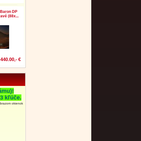
 Baron DP
avé (88x...
440.00,- €
ámu)!
3 kľúče.
obrazom okienok