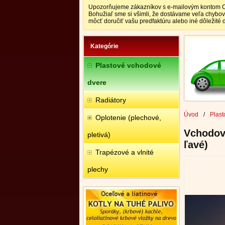
Upozorňujeme zákazníkov s e-mailovým kontom CEN
Bohužiaľ sme si všimli, že dostávame veľa chybo
môcť doručiť vašu predfaktúru alebo iné dôležité
Kategórie
Plastové vchodové
dvere
Radiátory
Úvod
/
Plast
Oplotenie (plechové,
Vchodov
pletivá)
ľavé)
Trapézové a vlnité
plechy