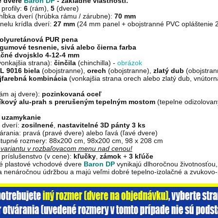
 dvere
Baron DP
- základné vlastnosti:
profily:
6
(rám),
5
(dvere)
hĺbka dverí (hrúbka rámu / zárubne):
70 mm
elu krídla dverí:
27 mm
(24 mm panel + obojstranné PVC opláštenie 2
olyuretánová PUR pena
gumové tesnenie, sivá alebo čierna
farba
ačné dvojsklo 4-12-4 mm
vonkajšia strana):
činčila
(chinchilla) -
obrázok
L 9016 biela
(obojstranne),
orech
(obojstranne),
zlatý dub
(obojstran
jfarebná kombinácia
(vonkajšia strana orech alebo zlatý dub, vnútorn
ám aj dvere):
pozinkovaná oceľ
níkový alu-prah s prerušeným tepelným mostom
(tepelne odizolovan
 uzamykanie
 dverí:
zosilnené
,
nastavitelné 3D pánty 3 ks
árania: pravá (pravé dvere) alebo ľavá (ľavé dvere)
tupné rozmery: 88x200 cm, 98x200 cm, 98 x 208 cm
i variantu v rozbaľovacom menu nad cenou!
príslušenstvo (v cene):
kľučky
,
zámok
+
3 kľúče
vé plastové vchodové dvere
Baron DP
vynikajú dlhoročnou životnosťou
 a nenáročnou údržbou a majú veľmi dobré tepelno-izolačné a zvukovo-