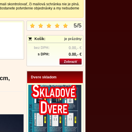
 skontrolovať, či mailová schránka nie je plná.
nedostanete potvrdenie objednávky a my nebudeme
5
/
5
Košík:
je prázdny
bez DPH:
0.00,- €
s DPH:
0.00,- €
Zobraziť
 cm,
Dvere skladom