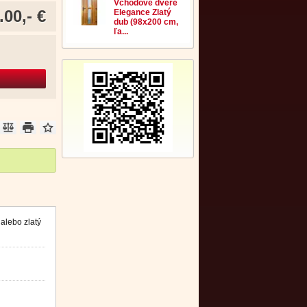
Vchodové dvere
.00,- €
Elegance Zlatý
dub (98x200 cm,
ľa...
alebo zlatý