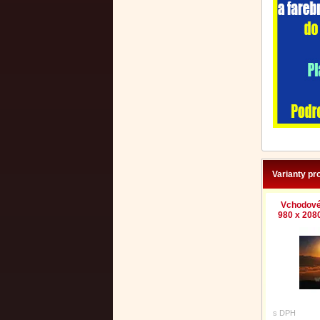
Varianty pr
Vchodové
980 x 2080
s DPH