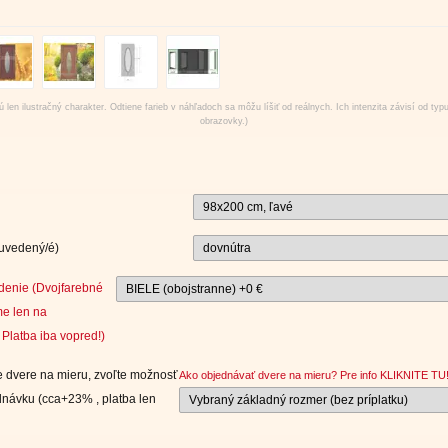
 len ilustračný charakter. Odtiene farieb v náhľadoch sa môžu líšiť od reálnych. Ich intenzita závisí od typ
obrazovky.)
 uvedený/é)
denie (Dvojfarebné
e len na
Platba iba vopred!)
 dvere na mieru, zvoľte možnosť
Ako objednávať dvere na mieru? Pre info KLIKNITE TU
návku (cca+23% , platba len