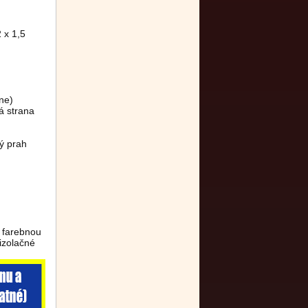
 x 1,5
ne)
á strana
ý prah
, farebnou
izolačné