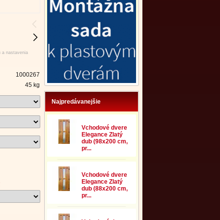
u a nastavenia
1000267
45 kg
Najpredávanejšie
Vchodové dvere
Elegance Zlatý
dub (98x200 cm,
pr...
Vchodové dvere
Elegance Zlatý
!
dub (88x200 cm,
pr...