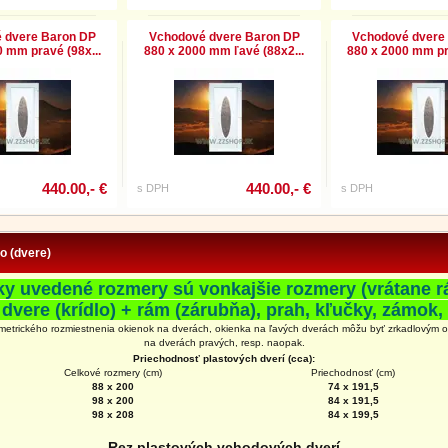
 dvere Baron DP
Vchodové dvere Baron DP
Vchodové dvere
 mm pravé (98x...
880 x 2000 mm ľavé (88x2...
880 x 2000 mm pr
440.00,- €
440.00,- €
s DPH
s DPH
fo (dvere)
ky uvedené rozmery sú vonkajšie rozmery (vrátane r
 dvere (krídlo) + rám (zárubňa), prah, kľučky, zámok, 
metrického rozmiestnenia okienok na dverách, okienka na ľavých dverách môžu byť zrkadlovým 
na
dverách
pravých, resp. naopak.
Priechodnosť plastových dverí (cca):
Celkové rozmery (cm)
Priechodnosť (cm)
88 x 200
74 x 191,5
98 x 200
84 x 191,5
98 x 208
84 x 199,5
Rez plastových vchodových dverí