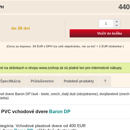
440
PH
do 28 dní
Vložiť do košíka
(Cena za dopravu: 39 EUR s DPH /za celú objednávku, nie za ks!/ + 2 EUR /dobierka/ )
é na stránkach e-shopu www.zzshop.sk sú platné len pre internetové nákupy.
Špecifikácia
Príslušenstvo
Podobné produkty
?
é dvere Baron DP ľavé - biele, orech, zlatý dub (obojstranne), dvojfarebné (orech 
farba)
é PVC vchodové dvere
Baron
DP
tegória: Vchodové plastové dvere od 400 EUR