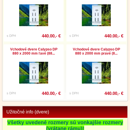
440.00,- €
440.00,- €
s DPH
s DPH
Vchodové dvere Calypso DP
Vchodové dvere Calypso DP
880 x 2000 mm ľavé (88...
880 x 2000 mm pravé (8...
440.00,- €
440.00,- €
s DPH
s DPH
Užitočné info (dvere)
Všetky uvedené rozmery sú vonkajšie rozmery
(vrátane rámu)!