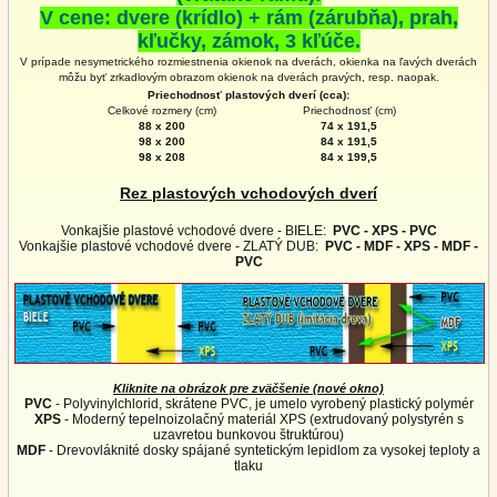
V cene: dvere (krídlo) + rám (zárubňa), prah,
kľučky, zámok, 3 kľúče.
V prípade nesymetrického rozmiestnenia okienok na dverách, okienka na ľavých dverách
môžu byť zrkadlovým obrazom okienok na
dverách
pravých, resp. naopak.
Priechodnosť plastových dverí (cca):
Celkové rozmery (cm)
Priechodnosť (cm)
88 x 200
74 x 191,5
98 x 200
84 x 191,5
98 x 208
84 x 199,5
Rez plastových vchodových dverí
Vonkajšie plastové vchodové dvere - BIELE:
PVC - XPS - PVC
Vonkajšie plastové vchodové dvere - ZLATÝ DUB:
PVC - MDF - XPS - MDF -
PVC
Kliknite na obrázok pre zväčšenie (nové okno)
PVC
- Polyvinylchlorid, skrátene PVC, je umelo vyrobený plastický polymér
XPS
- Moderný tepelnoizolačný materiál XPS (extrudovaný polystyrén s
uzavretou bunkovou štruktúrou)
MDF
- Drevovláknité dosky spájané syntetickým lepidlom za vysokej teploty a
tlaku