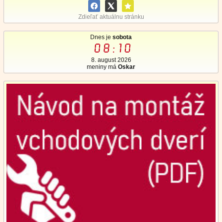
Zdieľať aktuálnu stránku
Dnes je
sobota
08:10
8. august 2026
meniny má
Oskar