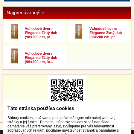
Najpredávanejšie
Vchodové dvere
Vchodové dvere
Elegance Zlatý dub
Elegance Zlatý dub
(98x200 cm, pr...
(88x200 cm, pr...
Vchodové dvere
Elegance Zlatý dub
(98x200 cm, ľa...
Táto stránka používa cookies
Súbory cookies používame pre správne fungovanie našej webovej
stránky a jej funkcií. Pomocou súborov cookies si tiež napríklad
pamätáme váš preferovaný jazyk, zvyšujeme pre vás relevantnosť
© 2026 WEXBO |
www.wexbo.com
|
Prihlásiť
zobrazovaných reklám, počítame návštevnosť stránok a pamätáme si