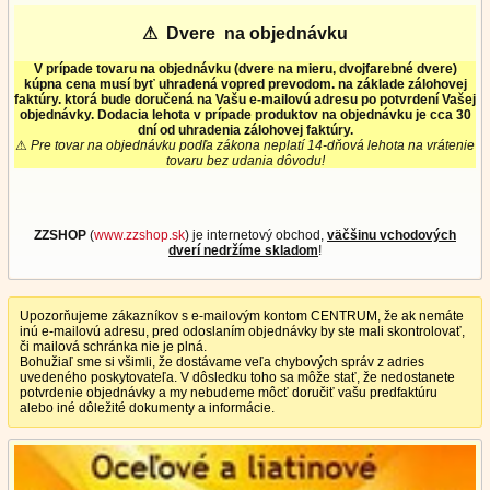
⚠
Dvere na objednávku
V prípade tovaru na objednávku (dvere na mieru, dvojfarebné dvere)
kúpna cena musí byť uhradená vopred prevodom. na základe zálohovej
faktúry. ktorá bude doručená na Vašu e-mailovú adresu po potvrdení Vašej
objednávky. Dodacia lehota v prípade produktov na objednávku je cca 30
dní od uhradenia zálohovej faktúry.
⚠
Pre tovar na objednávku podľa zákona neplatí 14-dňová lehota na vrátenie
tovaru bez udania dôvodu!
ZZSHOP
(
www.zzshop.sk
) je internetový obchod,
väčšinu vchodových
dverí nedržíme skladom
!
Upozorňujeme zákazníkov s e-mailovým kontom CENTRUM, že ak nemáte
inú e-mailovú adresu, pred odoslaním objednávky by ste mali skontrolovať,
či mailová schránka nie je plná.
Bohužiaľ sme si všimli, že dostávame veľa chybových správ z adries
uvedeného poskytovateľa. V dôsledku toho sa môže stať, že nedostanete
potvrdenie objednávky a my nebudeme môcť doručiť vašu predfaktúru
alebo iné dôležité dokumenty a informácie.