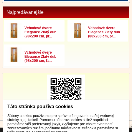
Najpredávanejšie
Vchodové dvere
Vchodové dvere
Elegance Zlatý dub
Elegance Zlatý dub
(98x200 cm, pr...
(88x200 cm, pr...
Vchodové dvere
Elegance Zlatý dub
(98x200 cm, ľa...
Táto stránka používa cookies
Súbory cookies používame pre správne fungovanie našej webovej
stránky a jej funkcií. Pomocou súborov cookies si tiež napríklad
pamätáme váš preferovaný jazyk, zvyšujeme pre vás relevantnosť
© 2026 WEXBO |
www.wexbo.com
|
Prihlásiť
zobrazovaných reklám, počítame návštevnosť stránok a pamätáme si