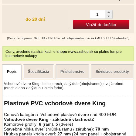
do 28 dní
Vložiť do košíka
(Cena za dopravu: 39 EUR s DPH /za celú objednávku, nie za ks!/ + 2 EUR /dobierka/ )
Ceny, uvedené na stránkach e-shopu www.zzshop.sk sú platné len pre
internetové nákupy.
Popis
Špecifikácia
Príslušenstvo
Súvisiace produkty
Vchodové dvere King - biele, orech, zlatý dub (obojstranne), dvojfarebné
(orech alebo zlatý dub + biela farba)
Plastové PVC vchodové dvere King
Cenová kategória: Vchodové plastové dvere nad 400 EUR
Vchodové dvere King - základné vlastnosti:
Komorové profily:
6
(rám),
5
(dvere)
Stavebná hĺbka dverí (hrúbka rámu / zárubne):
70 mm
Hrúbka panelu krídla dverí:
27 mm
(24 mm panel + obojstranné