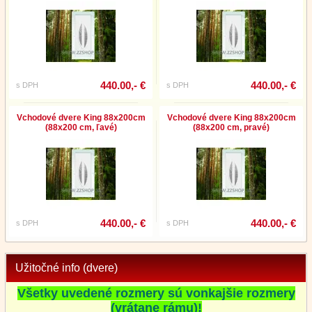
440.00,- €
440.00,- €
s DPH
s DPH
Vchodové dvere King 88x200cm
Vchodové dvere King 88x200cm
(88x200 cm, ľavé)
(88x200 cm, pravé)
440.00,- €
440.00,- €
s DPH
s DPH
Užitočné info (dvere)
Všetky uvedené rozmery sú vonkajšie rozmery
(vrátane rámu)!