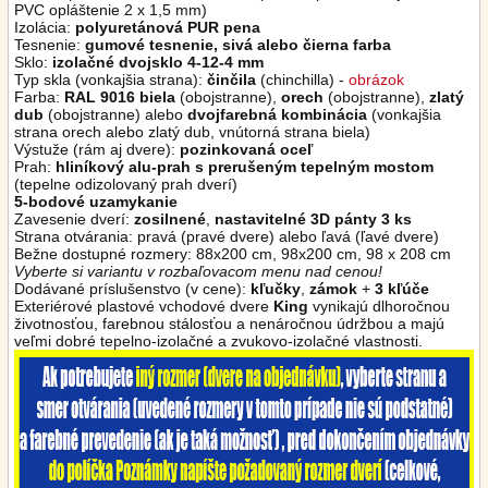
PVC opláštenie 2 x 1,5 mm)
Izolácia:
polyuretánová PUR pena
Tesnenie:
gumové tesnenie, sivá alebo čierna
farba
Sklo:
izolačné dvojsklo 4-12-4 mm
Typ skla (vonkajšia strana):
činčila
(chinchilla) -
obrázok
Farba:
RAL 9016 biela
(obojstranne),
orech
(obojstranne),
zlatý
dub
(obojstranne)
alebo
dvojfarebná kombinácia
(vonkajšia
strana orech alebo zlatý dub, vnútorná strana biela)
Výstuže (rám aj dvere):
pozinkovaná oceľ
Prah:
hliníkový alu-prah s prerušeným tepelným mostom
(tepelne odizolovaný prah dverí)
5-bodové uzamykanie
Zavesenie dverí:
zosilnené
,
nastavitelné 3D pánty 3 ks
Strana otvárania: pravá (pravé dvere) alebo ľavá (ľavé dvere)
Bežne dostupné rozmery: 88x200 cm, 98x200 cm, 98 x 208 cm
Vyberte si variantu v rozbaľovacom menu nad cenou!
Dodávané príslušenstvo (v cene):
kľučky
,
zámok
+
3 kľúče
Exteriérové plastové vchodové dvere
King
vynikajú dlhoročnou
životnosťou, farebnou stálosťou a nenáročnou údržbou a majú
veľmi dobré tepelno-izolačné a zvukovo-izolačné vlastnosti.