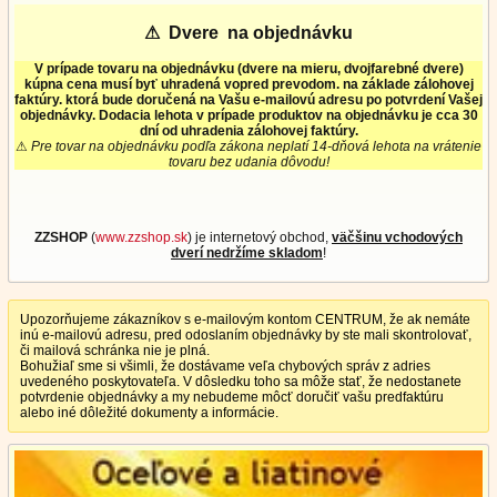
⚠
Dvere na objednávku
V prípade tovaru na objednávku (dvere na mieru, dvojfarebné dvere)
kúpna cena musí byť uhradená vopred prevodom. na základe zálohovej
faktúry. ktorá bude doručená na Vašu e-mailovú adresu po potvrdení Vašej
objednávky. Dodacia lehota v prípade produktov na objednávku je cca 30
dní od uhradenia zálohovej faktúry.
⚠
Pre tovar na objednávku podľa zákona neplatí 14-dňová lehota na vrátenie
tovaru bez udania dôvodu!
ZZSHOP
(
www.zzshop.sk
) je internetový obchod,
väčšinu vchodových
dverí nedržíme skladom
!
Upozorňujeme zákazníkov s e-mailovým kontom CENTRUM, že ak nemáte
inú e-mailovú adresu, pred odoslaním objednávky by ste mali skontrolovať,
či mailová schránka nie je plná.
Bohužiaľ sme si všimli, že dostávame veľa chybových správ z adries
uvedeného poskytovateľa. V dôsledku toho sa môže stať, že nedostanete
potvrdenie objednávky a my nebudeme môcť doručiť vašu predfaktúru
alebo iné dôležité dokumenty a informácie.