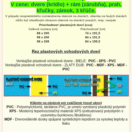
V cene: dvere (krídlo) + rám (zárubňa), prah,
kľučky, zámok, 3 kľúče.
V prípade nesymetrického rozmiestnenia okienok na dverách, okienka na ľavých dverách
môžu byť zrkadlovým obrazom okienok na
dverách
pravých, resp. naopak.
Priechodnosť plastových dverí (cca):
Celkové rozmery (cm)
Priechodnosť (cm)
88 x 200
74 x 191,5
98 x 200
84 x 191,5
98 x 208
84 x 199,5
Rez plastových vchodových dverí
Vonkajšie plastové vchodové dvere - BIELE:
PVC - XPS - PVC
Vonkajšie plastové vchodové dvere - ZLATÝ DUB:
PVC - MDF - XPS - MDF -
PVC
Kliknite na obrázok pre zväčšenie (nové okno)
PVC
- Polyvinylchlorid, skrátene PVC, je umelo vyrobený plastický polymér
XPS
- Moderný tepelnoizolačný materiál XPS (extrudovaný polystyrén s
uzavretou bunkovou štruktúrou)
MDF
- Drevovláknité dosky spájané syntetickým lepidlom za vysokej teploty a
tlaku