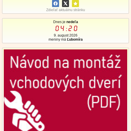
Zdieľať aktuálnu stránku
Dnes je
nedeľa
04:20
9. august 2026
meniny má
Ľubomíra