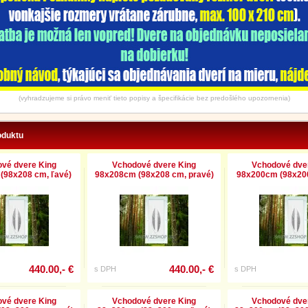
(vyhradzujeme si právo meniť tieto popisy a špecifikácie bez predošlého upozornenia)
oduktu
vé dvere King
Vchodové dvere King
Vchodové dve
(98x208 cm, ľavé)
98x208cm (98x208 cm, pravé)
98x200cm (98x200
440.00,- €
440.00,- €
s DPH
s DPH
vé dvere King
Vchodové dvere King
Vchodové dve