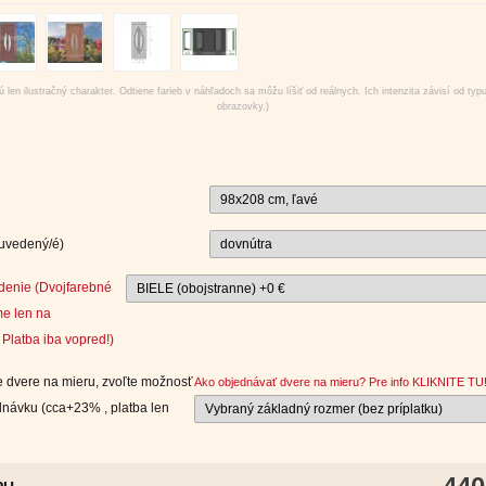
 len ilustračný charakter. Odtiene farieb v náhľadoch sa môžu líšiť od reálnych. Ich intenzita závisí od typ
obrazovky.)
 uvedený/é)
denie (Dvojfarebné
e len na
Platba iba vopred!)
 dvere na mieru, zvoľte možnosť
Ako objednávať dvere na mieru? Pre info KLIKNITE TU
návku (cca+23% , platba len