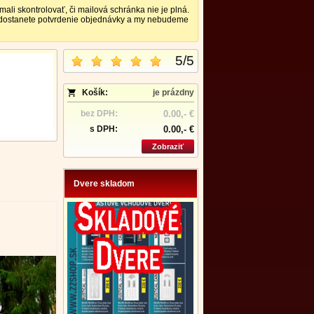
 skontrolovať, či mailová schránka nie je plná.
nedostanete potvrdenie objednávky a my nebudeme
5
/
5
Košík:
je prázdny
bez DPH:
0.00,- €
s DPH:
0.00,- €
Zobraziť
Dvere skladom