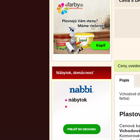
Cena s D
Ceny, uveden
Nábytok, domácnosť
Popis
Vchodové dve
farba)
Plasto
Cenová ka
Vchodové 
Komorové 