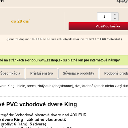
440
PH
do 28 dní
Vložiť do košíka
(Cena za dopravu: 39 EUR s DPH /za celú objednávku, nie za ks!/ + 2 EUR /dobierka/ )
é na stránkach e-shopu www.zzshop.sk sú platné len pre internetové nákupy.
Špecifikácia
Príslušenstvo
Súvisiace produkty
Podobné prod
re King - biele, orech, zlatý dub (obojstranne), dvojfarebné (orech alebo zlatý dub
vé PVC vchodové dvere King
tegória: Vchodové plastové dvere nad 400 EUR
dvere King - základné vlastnosti:
profily:
6
(rám),
5
(dvere)