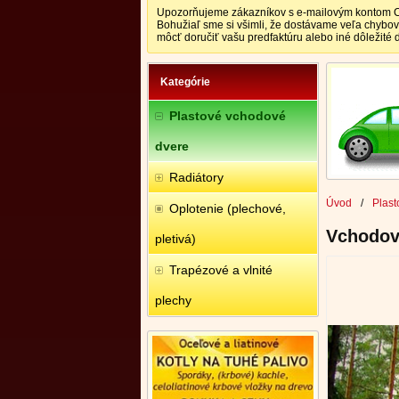
Upozorňujeme zákazníkov s e-mailovým kontom CEN
Bohužiaľ sme si všimli, že dostávame veľa chybo
môcť doručiť vašu predfaktúru alebo iné dôležité
Kategórie
Plastové vchodové
dvere
Radiátory
Úvod
/
Plast
Oplotenie (plechové,
Vchodov
pletivá)
Trapézové a vlnité
plechy