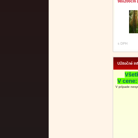
98x200cm (
s DPH
Užitočné in
Všet
V cene:
V prípade nesy