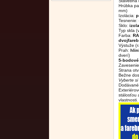
Stavebná 
Hrúbka pan
mm)
Izolácia:
p
Tesnenie:
Sklo:
izol
Typ skla (
Farba:
RA
dvojfare
Výstuže (r
Prah:
hli
dverí)
5-bodové
Zavesenie
Strana otv
Bežne dos
Vyberte s
Dodávané 
Exteriéro
stálosťou
vlastnosti.