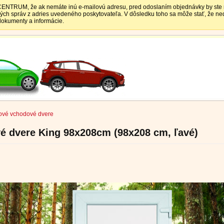
TRUM, že ak nemáte inú e-mailovú adresu, pred odoslaním objednávky by ste mali
vých správ z adries uvedeného poskytovateľa. V dôsledku toho sa môže stať, že 
 dokumenty a informácie.
ové vchodové dvere
é dvere King 98x208cm (98x208 cm, ľavé)