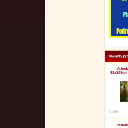
Varianty pr
Vchodo
98x208cm 
s DPH
Vchodo