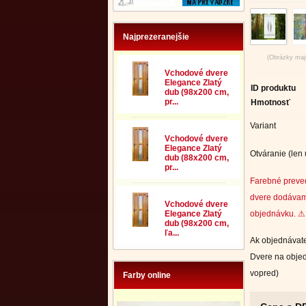
Najprezeranejšie
(Obrázky majú
Vchodové dvere
Elegance Zlatý
ID produktu
dub (98x200 cm,
pr...
Hmotnosť
Variant
Vchodové dvere
Elegance Zlatý
Otváranie (len
dub (88x200 cm,
pr...
Farebné preve
dvere dodávam
Vchodové dvere
objednávku. ⚠ 
Elegance Zlatý
dub (98x200 cm,
ľa...
Ak objednávate
Dvere na objed
vopred)
Farby online