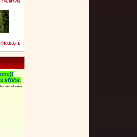
 cm, pravé)
440.00,- €
ámu)!
3 kľúče.
obrazom okienok