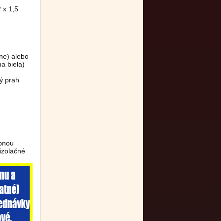
 x 1,5
ne)
alebo
a biela)
ý prah
ebnou
izolačné