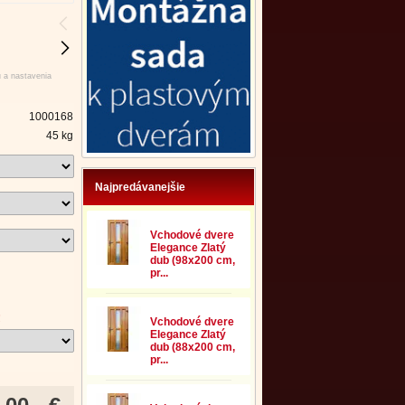
u a nastavenia
1000168
45 kg
Najpredávanejšie
Vchodové dvere
Elegance Zlatý
dub (98x200 cm,
pr...
!
Vchodové dvere
Elegance Zlatý
dub (88x200 cm,
pr...