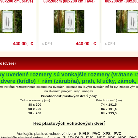
98x200 cm, pravé)
88x200cm (88x200 cm, ľavé)
88x200cm (88x200
440.00,- €
440.00,- €
s DPH
s DPH
fo (dvere)
ky uvedené rozmery sú vonkajšie rozmery (vrátane r
 dvere (krídlo) + rám (zárubňa), prah, kľučky, zámok, 
metrického rozmiestnenia okienok na dverách, okienka na ľavých dverách môžu byť zrkadlovým 
na
dverách
pravých, resp. naopak.
Priechodnosť plastových dverí (cca):
Celkové rozmery (cm)
Priechodnosť (cm)
88 x 200
74 x 191,5
98 x 200
84 x 191,5
98 x 208
84 x 199,5
Rez plastových vchodových dverí
Vonkajšie plastové vchodové dvere - BIELE:
PVC - XPS - PVC
Vonkajšie plastové vchodové dvere - ZLATÝ DUB:
PVC - MDF - XPS - MDF - PVC