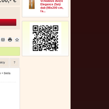
.00,- €
Vchodové dvere
Elegance Zlatý
dub (98x200 cm,
ľa...
ukty
?
 + biela