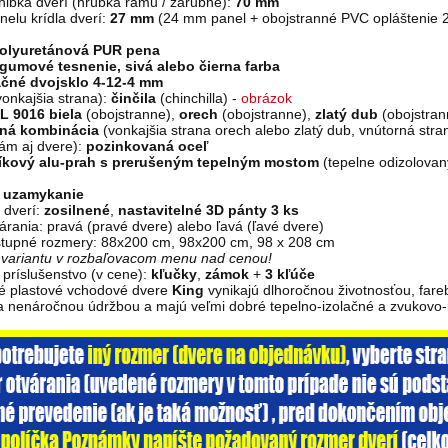
hĺbka dverí (hrúbka rámu / zárubne):
70 mm
elu krídla dverí:
27 mm
(24 mm panel + obojstranné PVC opláštenie 2
olyuretánová PUR pena
gumové tesnenie, sivá alebo čierna
farba
ačné dvojsklo 4-12-4 mm
vonkajšia strana):
činčila
(chinchilla) -
obrázok
L 9016 biela
(obojstranne),
orech
(obojstranne),
zlatý dub
(obojstran
bná kombinácia
(vonkajšia strana orech alebo zlatý dub, vnútorná stran
ám aj dvere):
pozinkovaná oceľ
níkový alu-prah s prerušeným tepelným mostom
(tepelne odizolovan
 uzamykanie
 dverí:
zosilnené
,
nastavitelné 3D pánty 3 ks
árania: pravá (pravé dvere) alebo ľavá (ľavé dvere)
tupné rozmery: 88x200 cm, 98x200 cm, 98 x 208 cm
i variantu v rozbaľovacom menu nad cenou!
príslušenstvo (v cene):
kľučky
,
zámok
+
3 kľúče
vé plastové vchodové dvere
King
vynikajú dlhoročnou životnosťou, far
 a nenáročnou údržbou a majú veľmi dobré tepelno-izolačné a zvukovo-