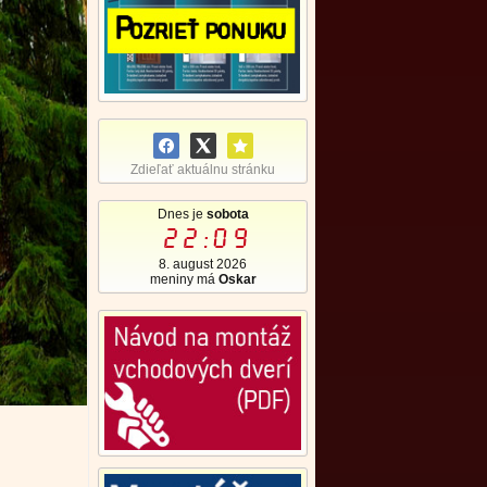
Zdieľať aktuálnu stránku
Dnes je
sobota
22:09
8. august 2026
meniny má
Oskar