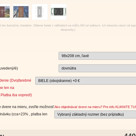
 len ilustračný charakter. Odtiene farieb v náhľadoch sa môžu líšiť od reálnych. Ich intenzita závisí od typ
obrazovky.)
 uvedený/é)
denie (Dvojfarebné
e len na
Platba iba vopred!)
 dvere na mieru, zvoľte možnosť
Ako objednávať dvere na mieru? Pre info KLIKNITE TU
návku (cca+23% , platba len