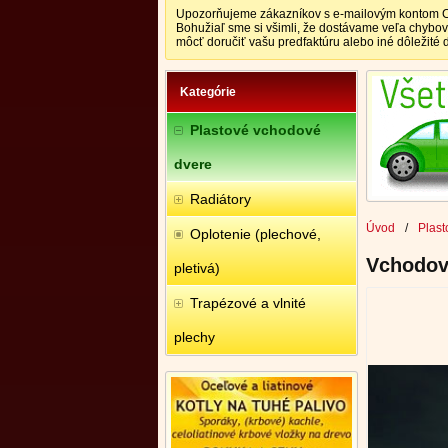
Upozorňujeme zákazníkov s e-mailovým kontom CEN
Bohužiaľ sme si všimli, že dostávame veľa chybo
môcť doručiť vašu predfaktúru alebo iné dôležité
Kategórie
Plastové vchodové
dvere
Radiátory
Úvod
/
Plast
Oplotenie (plechové,
Vchodové
pletivá)
Trapézové a vlnité
plechy