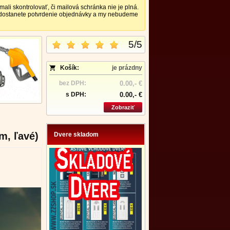
 skontrolovať, či mailová schránka nie je plná.
nedostanete potvrdenie objednávky a my nebudeme
5
/
5
Košík:
je prázdny
bez DPH:
0.00,- €
s DPH:
0.00,- €
Zobraziť
m, ľavé)
Dvere skladom