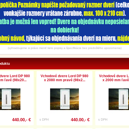
(vyhradzujeme si právo meniť tieto popisy a špecifikácie bez predošlého upozornenia)
oduktu
dvere Lord DP 980
Vchodové dvere Lord DP 980
Vchodové dvere L
m ľavé (98x20...
x 2080 mm pravé (98x2...
x 2000 mm ľavé 
440.00,- €
440.00,- €
s DPH
s DPH