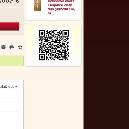
.00,- €
Vchodové dvere
Elegance Zlatý
dub (98x200 cm,
ľa...
zlatý dub +