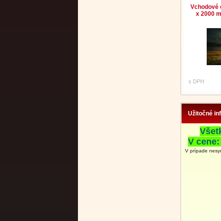
Vchodové 
x 2000 m
s DPH
Užitočné in
Všet
V cene:
V prípade nesy