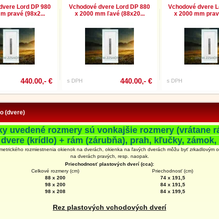
dvere Lord DP 980
Vchodové dvere Lord DP 880
Vchodové dvere L
m pravé (98x2...
x 2000 mm ľavé (88x20...
x 2000 mm pravé
440.00,- €
440.00,- €
s DPH
s DPH
fo (dvere)
ky uvedené rozmery sú vonkajšie rozmery (vrátane r
 dvere (krídlo) + rám (zárubňa), prah, kľučky, zámok, 
metrického rozmiestnenia okienok na dverách, okienka na ľavých dverách môžu byť zrkadlovým 
na
dverách
pravých, resp. naopak.
Priechodnosť plastových dverí (cca):
Celkové rozmery (cm)
Priechodnosť (cm)
88 x 200
74 x 191,5
98 x 200
84 x 191,5
98 x 208
84 x 199,5
Rez plastových vchodových dverí