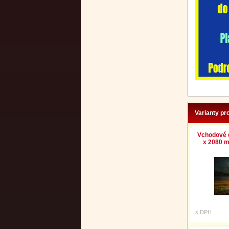
Varianty pr
Vchodové 
x 2080 m
s DPH