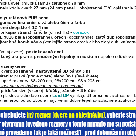
hĺbka dverí (hrúbka rámu / zárubne):
70 mm
elu krídla dverí:
27 mm
(24 mm panel + obojstranné PVC opláštenie 2
olyuretánová PUR pena
gumové tesnenie, sivá alebo čierna
farba
ačné dvojsklo 4-12-4 mm
vonkajšia strana):
činčila
(chinchilla) -
obrázok
L 9016 biela
(obojstranne),
orech
(obojstranne),
zlatý dub
(obojstran
jfarebná kombinácia
(vonkajšia strana orech alebo zlatý dub, vnútorn
ám aj dvere):
pozinkovaná oceľ
níkový alu-prah s prerušeným tepelným mostom
(tepelne odizolovan
 uzamykanie
 dverí:
zosilnené
,
nastavitelné 3D pánty 3 ks
árania: pravá (pravé dvere) alebo ľavá (ľavé dvere)
tupné rozmery: 88x200 cm, 98x200 cm, 98 x 208 cm
i variantu v rozbaľovacom menu nad cenou!
príslušenstvo (v cene):
kľučky
,
zámok
+
3 kľúče
vé plastové vchodové dvere
Lord DP
vynikajú dlhoročnou životnosťou, 
 a nenáročnou údržbou a majú veľmi dobré tepelno-izolačné a zvukovo-