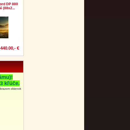
ord DP 880
 (88x2...
440.00,- €
ámu)!
3 kľúče.
obrazom okienok