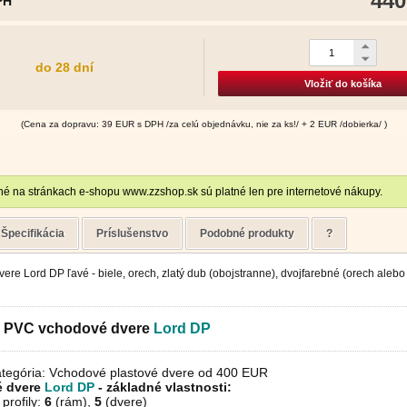
440
PH
do 28 dní
Vložiť do košíka
(Cena za dopravu: 39 EUR s DPH /za celú objednávku, nie za ks!/ + 2 EUR /dobierka/ )
é na stránkach e-shopu www.zzshop.sk sú platné len pre internetové nákupy.
Špecifikácia
Príslušenstvo
Podobné produkty
?
re Lord DP ľavé - biele, orech, zlatý dub (obojstranne), dvojfarebné (orech alebo 
é PVC vchodové dvere
Lord
DP
tegória: Vchodové plastové dvere od 400 EUR
 dvere
Lord DP
- základné vlastnosti:
profily:
6
(rám),
5
(dvere)