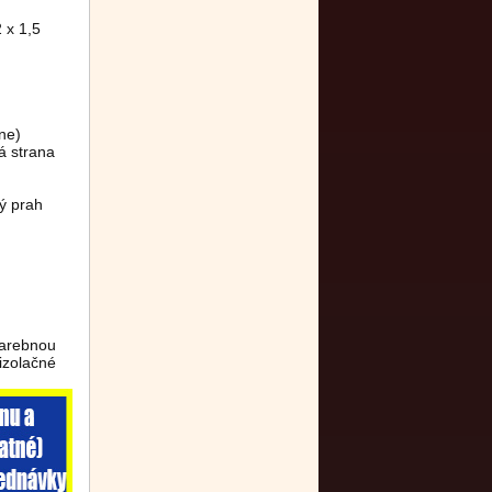
 x 1,5
ne)
á strana
ý prah
farebnou
izolačné