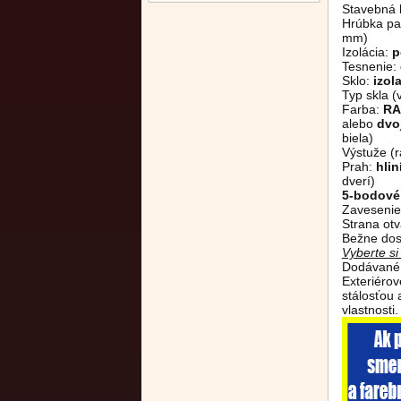
Stavebná 
Hrúbka pan
mm)
Izolácia:
p
Tesnenie:
Sklo:
izol
Typ skla (
Farba:
RA
alebo
dvo
biela)
Výstuže (r
Prah:
hli
dverí)
5-bodové
Zavesenie
Strana otv
Bežne dos
Vyberte s
Dodávané 
Exteriéro
stálosťou
vlastnosti.