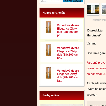
Najprezeranejšie
(Obrázky majú
Vchodové dvere
Elegance Zlatý
ID produktu
dub (98x200 cm,
pr...
Hmotnosť
Variant
Vchodové dvere
Elegance Zlatý
Otváranie (len
dub (88x200 cm,
pr...
Farebné preve
dvere dodávam
Vchodové dvere
objednávku. ⚠ 
Elegance Zlatý
dub (98x200 cm,
ľa...
Ak objednávate
Dvere na objed
vopred)
Farby online