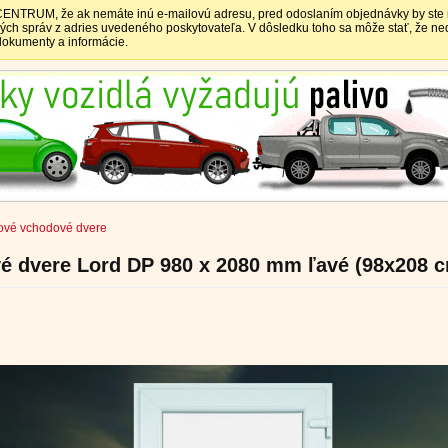
TRUM, že ak nemáte inú e-mailovú adresu, pred odoslaním objednávky by ste mali
vých správ z adries uvedeného poskytovateľa. V dôsledku toho sa môže stať, že 
 dokumenty a informácie.
ové vchodové dvere
 dvere Lord DP 980 x 2080 mm ľavé (98x208 c