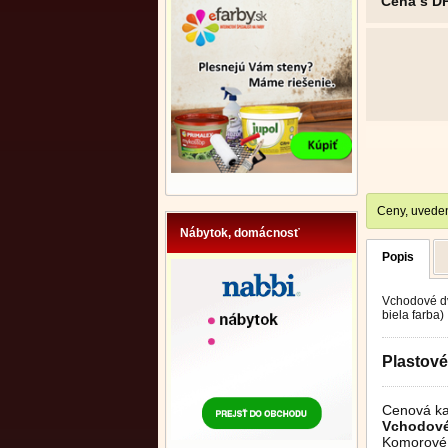
Cena s D
Ceny, uveden
Nábytok, domácnosť
Popis
Vchodové dve
biela farba)
Plastov
Cenová ka
Vchodové
Komorové 