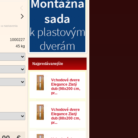
u a nastavenia
1000227
45 kg
Najpredávanejšie
Vchodové dvere
Elegance Zlatý
dub (98x200 cm,
pr...
!
Vchodové dvere
Elegance Zlatý
dub (88x200 cm,
pr...