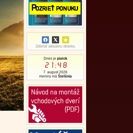
Zdieľať aktuálnu stránku
Dnes je
piatok
21:48
7. august 2026
meniny má
Štefánia