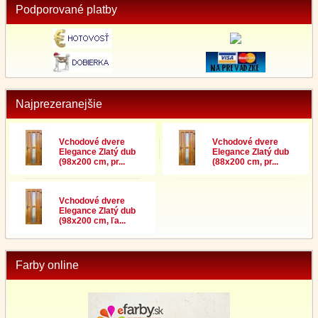
Podporované platby
Najprezeranejšie
Vchodové dvere
Vchodové dvere
Elegance Zlatý dub
Elegance Zlatý dub
(98x200 cm, pr...
(88x200 cm, pr...
Vchodové dvere
Elegance Zlatý dub
(98x200 cm, ľa...
Farby online