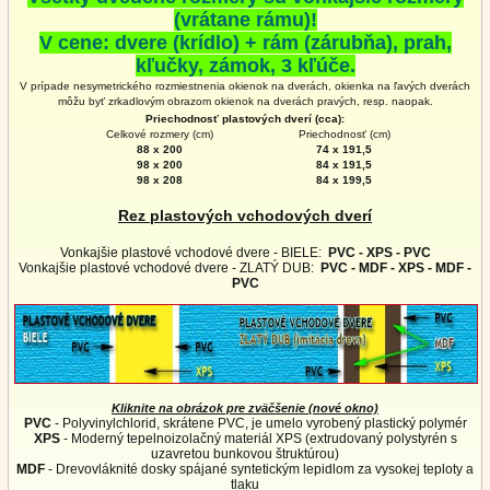
(vrátane rámu)!
V cene: dvere (krídlo) + rám (zárubňa), prah,
kľučky, zámok, 3 kľúče.
V prípade nesymetrického rozmiestnenia okienok na dverách, okienka na ľavých dverách
môžu byť zrkadlovým obrazom okienok na
dverách
pravých, resp. naopak.
Priechodnosť plastových dverí (cca):
Celkové rozmery (cm)
Priechodnosť (cm)
88 x 200
74 x 191,5
98 x 200
84 x 191,5
98 x 208
84 x 199,5
Rez plastových vchodových dverí
Vonkajšie plastové vchodové dvere - BIELE:
PVC - XPS - PVC
Vonkajšie plastové vchodové dvere - ZLATÝ DUB:
PVC - MDF - XPS - MDF -
PVC
Kliknite na obrázok pre zväčšenie (nové okno)
PVC
- Polyvinylchlorid, skrátene PVC, je umelo vyrobený plastický polymér
XPS
- Moderný tepelnoizolačný materiál XPS (extrudovaný polystyrén s
uzavretou bunkovou štruktúrou)
MDF
- Drevovláknité dosky spájané syntetickým lepidlom za vysokej teploty a
tlaku