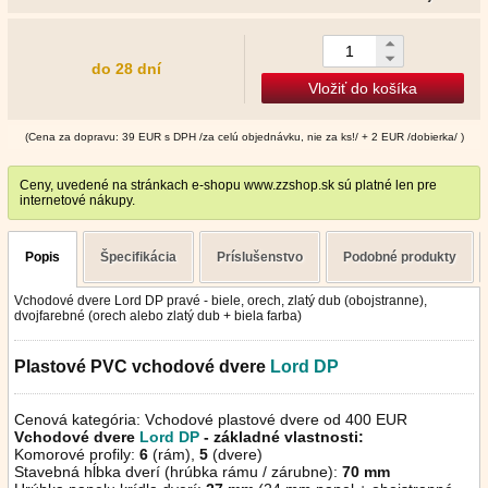
do 28 dní
Vložiť do košíka
(Cena za dopravu: 39 EUR s DPH /za celú objednávku, nie za ks!/ + 2 EUR /dobierka/ )
Ceny, uvedené na stránkach e-shopu www.zzshop.sk sú platné len pre
internetové nákupy.
Popis
Špecifikácia
Príslušenstvo
Podobné produkty
Vchodové dvere Lord DP pravé - biele, orech, zlatý dub (obojstranne),
dvojfarebné (orech alebo zlatý dub + biela farba)
Plastové PVC vchodové dvere
Lord
DP
Cenová kategória: Vchodové plastové dvere od 400 EUR
Vchodové dvere
Lord DP
- základné vlastnosti:
Komorové profily:
6
(rám),
5
(dvere)
Stavebná hĺbka dverí (hrúbka rámu / zárubne):
70 mm