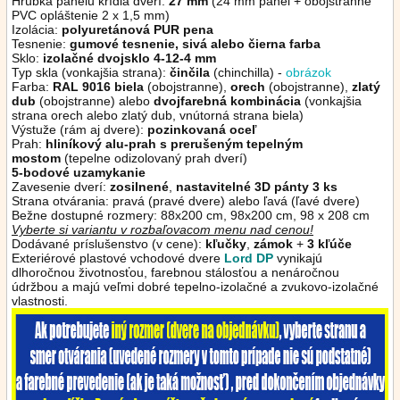
Hrúbka panelu krídla dverí:
27 mm
(24 mm panel + obojstranné
PVC opláštenie 2 x 1,5 mm)
Izolácia:
polyuretánová PUR pena
Tesnenie:
gumové tesnenie, sivá alebo čierna
farba
Sklo:
izolačné dvojsklo 4-12-4 mm
Typ skla (vonkajšia strana):
činčila
(chinchilla) -
obrázok
Farba:
RAL 9016 biela
(obojstranne),
orech
(obojstranne),
zlatý
dub
(obojstranne)
alebo
dvojfarebná kombinácia
(vonkajšia
strana orech alebo zlatý dub, vnútorná strana biela)
Výstuže (rám aj dvere):
pozinkovaná oceľ
Prah:
hliníkový alu-prah s prerušeným tepelným
mostom
(tepelne odizolovaný prah dverí)
5-bodové uzamykanie
Zavesenie dverí:
zosilnené
,
nastavitelné 3D pánty 3 ks
Strana otvárania: pravá (pravé dvere) alebo ľavá (ľavé dvere)
Bežne dostupné rozmery: 88x200 cm, 98x200 cm, 98 x 208 cm
Vyberte si variantu v rozbaľovacom menu nad cenou!
Dodávané príslušenstvo (v cene):
kľučky
,
zámok
+
3 kľúče
Exteriérové plastové vchodové dvere
Lord DP
vynikajú
dlhoročnou životnosťou, farebnou stálosťou a nenáročnou
údržbou a majú veľmi dobré tepelno-izolačné a zvukovo-izolačné
vlastnosti.