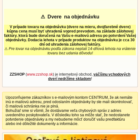
⚠
Dvere na objednávku
V prípade tovaru na objednávku (dvere na mieru, dvojfarebné dvere)
kúpna cena musí byť uhradená vopred prevodom. na základe zálohovej
faktúry. ktorá bude doručená na Vašu e-mailovú adresu po potvrdení Vašej
objednávky. Dodacia lehota v prípade produktov na objednávku je cca 30
dní od uhradenia zálohovej faktúry.
⚠
Pre tovar na objednávku podľa zákona neplatí 14-dňová lehota na vrátenie
tovaru bez udania dôvodu!
ZZSHOP
(
www.zzshop.sk
) je internetový obchod,
väčšinu vchodových
dverí nedržíme skladom
!
Upozorňujeme zákazníkov s e-mailovým kontom CENTRUM, že ak nemáte
inú e-mailovú adresu, pred odoslaním objednávky by ste mali skontrolovať,
či mailová schránka nie je plná.
Bohužiaľ sme si všimli, že dostávame veľa chybových správ z adries
uvedeného poskytovateľa. V dôsledku toho sa môže stať, že nedostanete
potvrdenie objednávky a my nebudeme môcť doručiť vašu predfaktúru
alebo iné dôležité dokumenty a informácie.