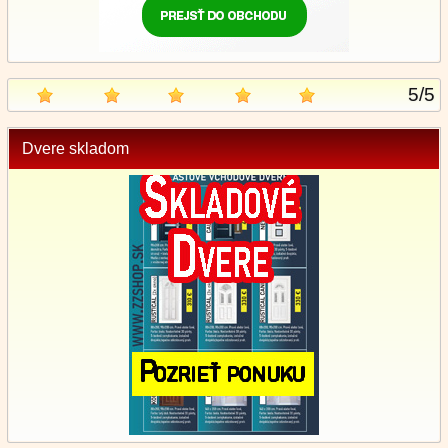
5
/
5
Dvere skladom