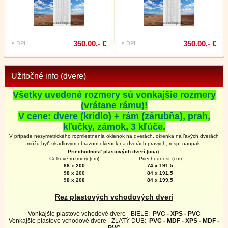
350.00,- €
350.00,- €
s DPH
s DPH
Užitočné info (dvere)
Všetky uvedené rozmery sú vonkajšie rozmery
(vrátane rámu)!
V cene: dvere (krídlo) + rám (zárubňa), prah,
kľučky, zámok, 3 kľúče.
V prípade nesymetrického rozmiestnenia okienok na dverách, okienka na ľavých dverách
môžu byť zrkadlovým obrazom okienok na
dverách
pravých, resp. naopak.
Priechodnosť plastových dverí (cca):
Celkové rozmery (cm)
Priechodnosť (cm)
88 x 200
74 x 191,5
98 x 200
84 x 191,5
98 x 208
84 x 199,5
Rez plastových vchodových dverí
Vonkajšie plastové vchodové dvere - BIELE:
PVC - XPS - PVC
Vonkajšie plastové vchodové dvere - ZLATÝ DUB:
PVC - MDF - XPS - MDF -