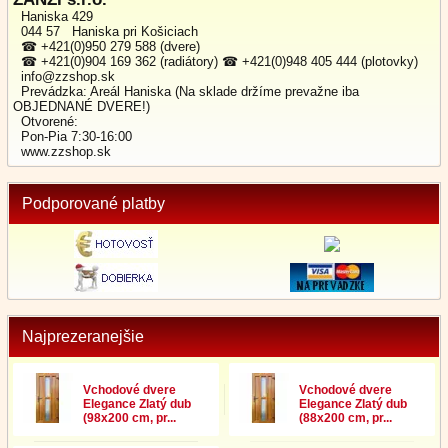
Haniska 429
044 57 Haniska pri Košiciach
☎ +421(0)950 279 588 (dvere)
☎ +421(0)904 169 362 (radiátory) ☎ +421(0)948 405 444 (plotovky)
info@zzshop.sk
Prevádzka: Areál Haniska (Na sklade držíme prevažne iba
OBJEDNANÉ DVERE!)
Otvorené:
Pon-Pia 7:30-16:00
www.zzshop.sk
Podporované platby
Najprezeranejšie
Vchodové dvere
Vchodové dvere
Elegance Zlatý dub
Elegance Zlatý dub
(98x200 cm, pr...
(88x200 cm, pr...