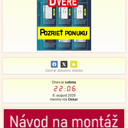
Zdieľať aktuálnu stránku
Dnes je
sobota
22:06
8. august 2026
meniny má
Oskar