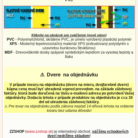
PVC
Kliknite na obrázok pre zväčšenie (nové okno)
PVC
- Polyvinylchlorid, skrátene PVC, je umelo vyrobený plastický polymér
XPS
- Moderný tepelnoizolačný materiál XPS (extrudovaný polystyrén s
uzavretou bunkovou štruktúrou)
MDF
- Drevovláknité dosky spájané syntetickým lepidlom za vysokej teploty a
tlaku
⚠
Dvere na objednávku
V prípade tovaru na objednávku (dvere na mieru, dvojfarebné dvere)
kúpna cena musí byť uhradená vopred prevodom. na základe zálohovej
faktúry. ktorá bude doručená na Vašu e-mailovú adresu po potvrdení Vašej
objednávky. Dodacia lehota v prípade produktov na objednávku je cca 30
dní od uhradenia zálohovej faktúry.
⚠
Pre tovar na objednávku podľa zákona neplatí 14-dňová lehota na vrátenie
tovaru bez udania dôvodu!
ZZSHOP
(
www.zzshop.sk
) je internetový obchod,
väčšinu vchodových
dverí nedržíme skladom
!