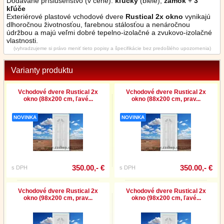
Dodávané príslušenstvo (v cene):
kľučky
(biele),
zámok
+
3
kľúče
Exteriérové plastové vchodové dvere
Rustical 2x okno
vynikajú
dlhoročnou životnosťou, farebnou stálosťou a nenáročnou
údržbou a majú veľmi dobré tepelno-izolačné a zvukovo-izolačné
vlastnosti.
(vyhradzujeme si právo meniť tieto popisy a špecifikácie bez predošlého upozornenia)
Varianty produktu
Vchodové dvere Rustical 2x
Vchodové dvere Rustical 2x
okno (88x200 cm, ľavé...
okno (88x200 cm, prav...
NOVINKA
NOVINKA
350.00,- €
350.00,- €
s DPH
s DPH
Vchodové dvere Rustical 2x
Vchodové dvere Rustical 2x
okno (98x200 cm, prav...
okno (98x200 cm, ľavé...