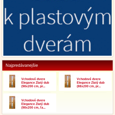
Najpredávanejšie
Vchodové dvere
Vchodové dvere
Elegance Zlatý dub
Elegance Zlatý dub
(98x200 cm, pr...
(88x200 cm, pr...
Vchodové dvere
Elegance Zlatý dub
(98x200 cm, ľa...