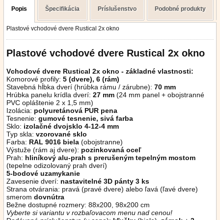
Popis
Špecifikácia
Príslušenstvo
Podobné produkty
Plastové vchodové dvere Rustical 2x okno
Plastové vchodové dvere Rustical 2x okno
Vchodové dvere
Rustical 2x okno
- základné vlastnosti:
Komorové profily:
5 (dvere), 6 (rám)
Stavebná hĺbka dverí (hrúbka rámu / zárubne):
70 mm
Hrúbka panelu krídla dverí:
27 mm
(24 mm panel + obojstranné
PVC opláštenie 2 x 1,5 mm)
Izolácia:
polyuretánová PUR pena
Tesnenie:
gumové tesnenie, sivá farba
Sklo:
izolačné dvojsklo 4-12-4 mm
Typ skla:
vzorované sklo
Farba:
RAL 9016 biela
(obojstranne)
Výstuže (rám aj dvere):
pozinkovaná oceľ
Prah:
hliníkový alu-prah s prerušeným tepelným mostom
(tepelne odizolovaný prah dverí)
5-bodové uzamykanie
Zavesenie dverí:
nastavitelné 3D pánty 3 ks
Strana otvárania: pravá (pravé dvere) alebo ľavá (ľavé dvere)
smerom
dovnútra
Bežne dostupné rozmery: 88x200, 98x200 cm
Vyberte si variantu v rozbaľovacom menu nad cenou!