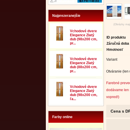
Najprezeranejšie
(Obrázky majú
Vchodové dvere
Elegance Zlatý
ID produktu
dub (98x200 cm,
pr...
Záručná doba
Hmotnosť
Vchodové dvere
Variant
Elegance Zlatý
dub (88x200 cm,
pr...
Otváranie (len
Farebné preve
Vchodové dvere
dodávame len 
Elegance Zlatý
dub (98x200 cm,
vopred!)
ľa...
Cena s D
Farby online