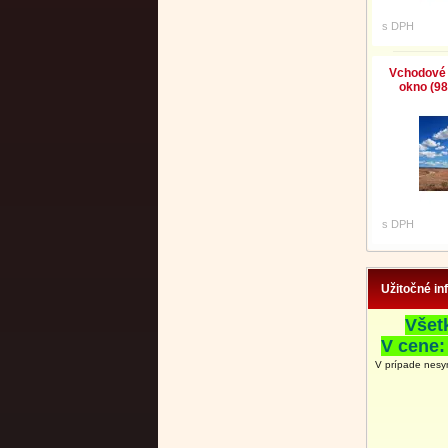
s DPH
Vchodové 
okno (98
s DPH
Užitočné in
Všet
V cene:
V prípade nesy