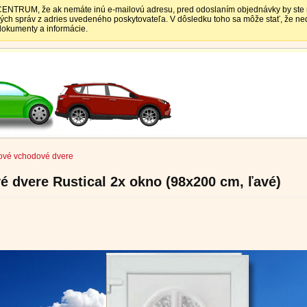
TRUM, že ak nemáte inú e-mailovú adresu, pred odoslaním objednávky by ste mali
vých správ z adries uvedeného poskytovateľa. V dôsledku toho sa môže stať, že 
 dokumenty a informácie.
ové vchodové dvere
 dvere Rustical 2x okno (98x200 cm, ľavé)