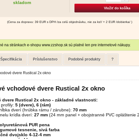
skladom
Vložiť do košíka
(Cena za dopravu: 39 EUR s DPH /za celú objednávku, nie za ks!/ + 2 EUR /dobierka/ )
é na stránkach e-shopu www.zzshop.sk sú platné len pre internetové nákupy.
Špecifikácia
Príslušenstvo
Podobné produkty
?
hodové dvere Rustical 2x okno
vé vchodové dvere Rustical 2x okno
 dvere
Rustical 2x okno
- základné vlastnosti:
profily:
5 (dvere), 6 (rám)
hĺbka dverí (hrúbka rámu / zárubne):
70 mm
elu krídla dverí:
27 mm
(24 mm panel + obojstranné PVC opláštenie 2
olyuretánová PUR pena
gumové tesnenie, sivá farba
ačné dvojsklo 4-12-4 mm