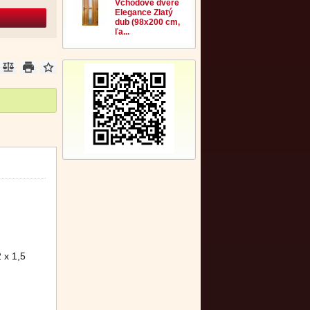
Vchodové dvere
Elegance Zlatý
dub (98x200 cm,
ľa...
 x 1,5