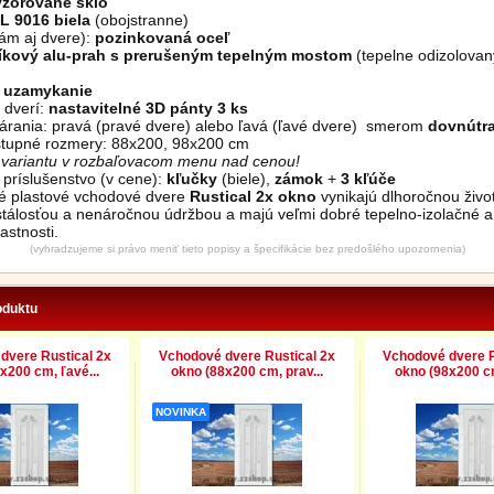
vzorované sklo
L 9016 biela
(obojstranne)
ám aj dvere):
pozinkovaná oceľ
níkový alu-prah s prerušeným tepelným mostom
(tepelne odizolovan
 uzamykanie
 dverí:
nastavitelné 3D pánty 3 ks
várania: pravá (pravé dvere) alebo ľavá (ľavé dvere) smerom
dovnútr
tupné rozmery: 88x200, 98x200 cm
i variantu v rozbaľovacom menu nad cenou!
príslušenstvo (v cene):
kľučky
(biele),
zámok
+
3 kľúče
vé plastové vchodové dvere
Rustical 2x okno
vynikajú dlhoročnou živo
stálosťou a nenáročnou údržbou a majú veľmi dobré tepelno-izolačné a
astnosti.
(vyhradzujeme si právo meniť tieto popisy a špecifikácie bez predošlého upozornenia)
oduktu
dvere Rustical 2x
Vchodové dvere Rustical 2x
Vchodové dvere R
x200 cm, ľavé...
okno (88x200 cm, prav...
okno (98x200 cm
NOVINKA