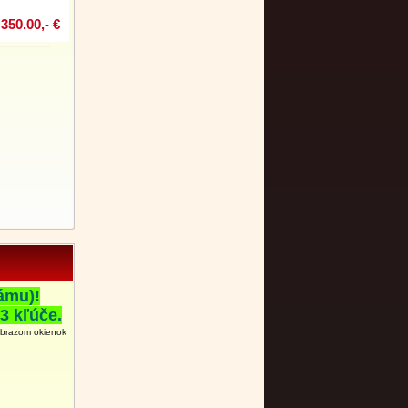
350.00,- €
ámu)!
3 kľúče.
obrazom okienok