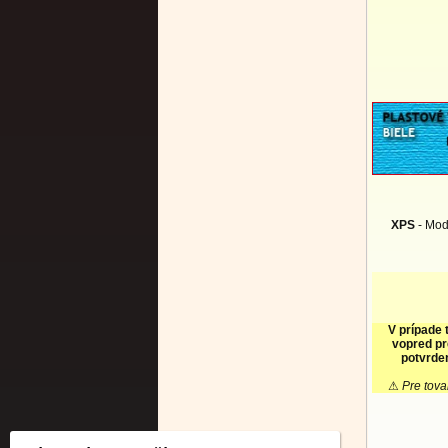
XPS
- Mod
V prípade 
vopred pr
potvrden
⚠
Pre tova