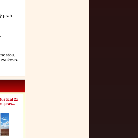
ý prah
a
tnosťou,
 zvukovo-
ustical 2x
, prav...