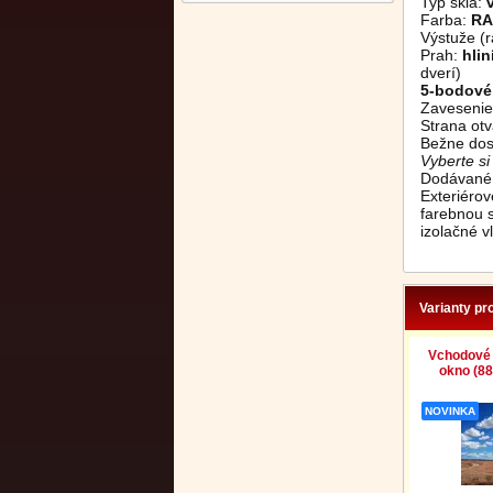
Typ skla:
Farba:
RA
Výstuže (r
Prah:
hli
dverí)
5-bodové
Zavesenie
Strana ot
Bežne dos
Vyberte s
Dodávané 
Exteriéro
farebnou 
izolačné vl
Varianty pr
Vchodové 
okno (88
NOVINKA