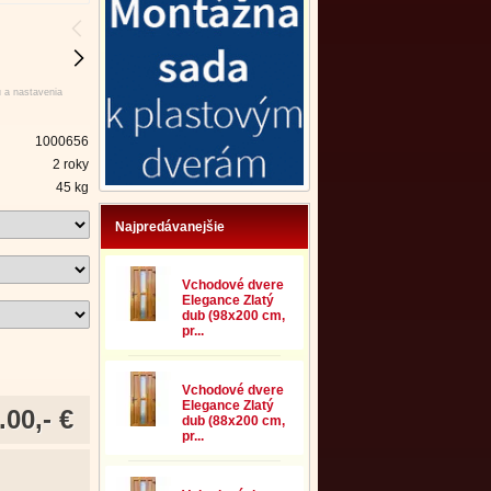
u a nastavenia
1000656
2 roky
45 kg
Najpredávanejšie
Vchodové dvere
Elegance Zlatý
dub (98x200 cm,
pr...
Vchodové dvere
Elegance Zlatý
.00,- €
dub (88x200 cm,
pr...