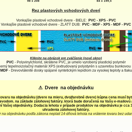
98 x 208
84 x 199,5
Rez plastových vchodových dverí
Vonkajšie plastové vchodové dvere - BIELE:
PVC - XPS - PVC
Vonkajšie plastové vchodové dvere - ZLATÝ DUB:
PVC - MDF - XPS - MDF - PVC
Kliknite na obrázok pre zväčšenie (nové okno)
PVC
- Polyvinylchlorid, skrátene PVC, je umelo vyrobený plastický polymér
erný tepelnoizolačný materiál XPS (extrudovaný polystyrén s uzavretou bunkovou 
MDF
- Drevovláknité dosky spájané syntetickým lepidlom za vysokej teploty a tlaku
⚠
Dvere na objednávku
tovaru na objednávku (dvere na mieru, dvojfarebné dvere) kúpna cena musí by
evodom. na základe zálohovej faktúry. ktorá bude doručená na Vašu e-mailovú
í Vašej objednávky. Dodacia lehota v prípade produktov na objednávku je cca 3
uhradenia zálohovej faktúry.
r na objednávku podľa zákona neplatí 14-dňová lehota na vrátenie tovaru bez uda