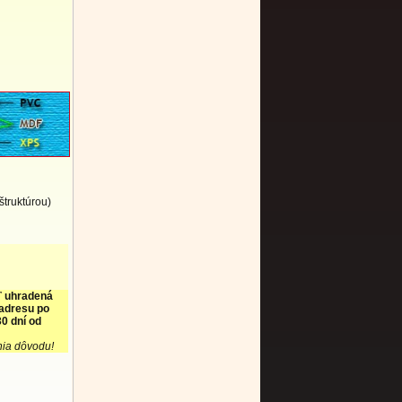
štruktúrou)
ť uhradená
 adresu po
0 dní od
nia dôvodu!