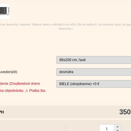
 len ilustračný charakter. Odtiene farieb v náhľadoch sa môžu líšiť od reálnych. Ich intenzita závisí od typ
obrazovky.)
 uvedený/é)
denie (Dvojfarebné dvere
na objednávku. ⚠ Platba iba
350
PH