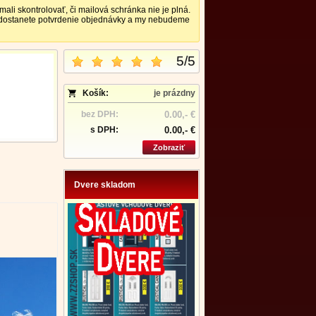
 skontrolovať, či mailová schránka nie je plná.
nedostanete potvrdenie objednávky a my nebudeme
5
/
5
Košík:
je prázdny
bez DPH:
0.00,- €
s DPH:
0.00,- €
Zobraziť
Dvere skladom