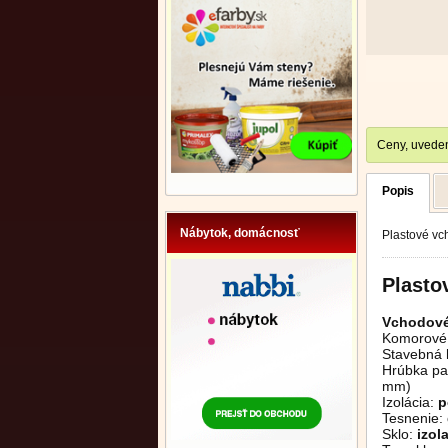
Ceny, uveden
Popis
Nábytok, domácnosť
Plastové vc
Plasto
Vchodové
Komorové 
Stavebná 
Hrúbka pan
mm)
Izolácia:
p
Tesnenie:
Sklo:
izol