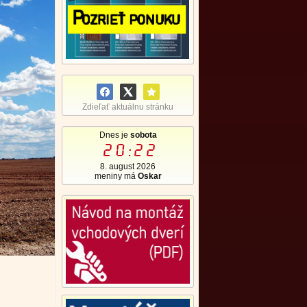
Zdieľať aktuálnu stránku
Dnes je
sobota
20:22
8. august 2026
meniny má
Oskar