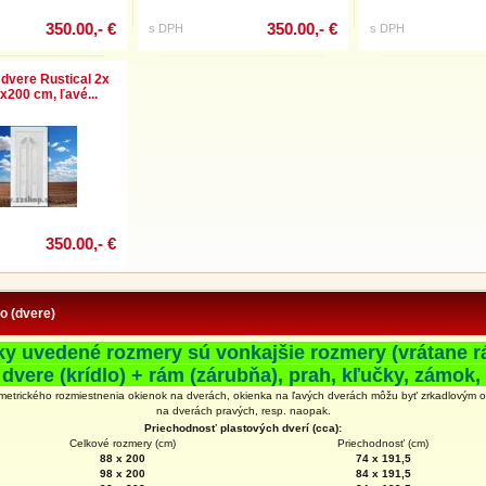
350.00,- €
350.00,- €
s DPH
s DPH
dvere Rustical 2x
x200 cm, ľavé...
350.00,- €
fo (dvere)
ky uvedené rozmery sú vonkajšie rozmery (vrátane r
 dvere (krídlo) + rám (zárubňa), prah, kľučky, zámok, 
metrického rozmiestnenia okienok na dverách, okienka na ľavých dverách môžu byť zrkadlovým 
na
dverách
pravých, resp. naopak.
Priechodnosť plastových dverí (cca):
Celkové rozmery (cm)
Priechodnosť (cm)
88 x 200
74 x 191,5
98 x 200
84 x 191,5