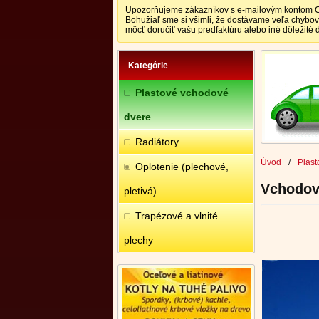
Upozorňujeme zákazníkov s e-mailovým kontom CEN
Bohužiaľ sme si všimli, že dostávame veľa chybo
môcť doručiť vašu predfaktúru alebo iné dôležité
Kategórie
Plastové vchodové
dvere
Radiátory
Úvod
/
Plast
Oplotenie (plechové,
Vchodové
pletivá)
Trapézové a vlnité
plechy