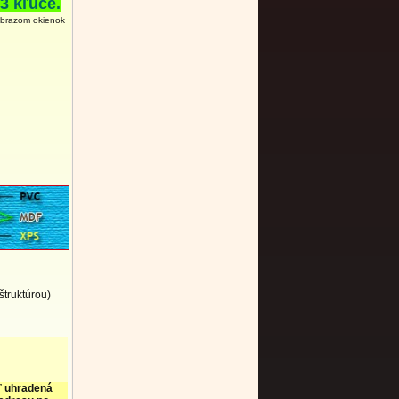
3 kľúče.
obrazom okienok
štruktúrou)
ť uhradená