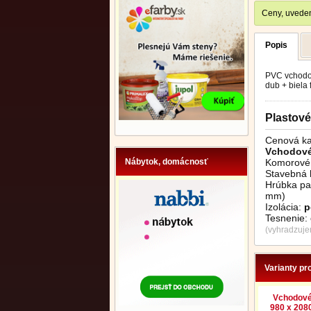
Ceny, uveden
Popis
PVC vchodov
dub + biela 
Plastov
Cenová ka
Vchodové
Komorové 
Nábytok, domácnosť
Stavebná 
Hrúbka pan
mm)
Izolácia:
p
Tesnenie:
(vyhradzuje
Varianty pr
Vchodové
980 x 2080