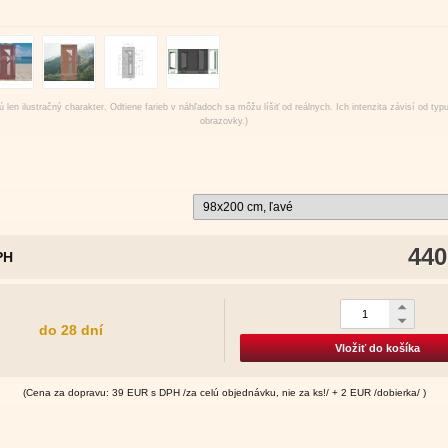
 len ilustračný charakter. Odtiene farieb v náhľadoch sa môžu líšiť od reálnych. Ich intenzita závisí od typ
obrazovky.)
440
PH
do 28 dní
Vložiť do košíka
(Cena za dopravu: 39 EUR s DPH /za celú objednávku, nie za ks!/ + 2 EUR /dobierka/ )