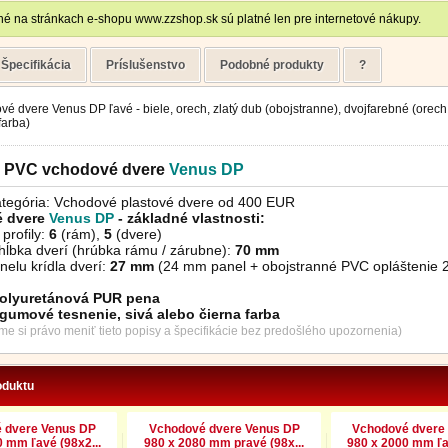
é na stránkach e-shopu www.zzshop.sk sú platné len pre internetové nákupy.
Špecifikácia
Príslušenstvo
Podobné produkty
?
é dvere Venus DP ľavé - biele, orech, zlatý dub (obojstranne), dvojfarebné (orech 
farba)
é PVC vchodové dvere
Venus
DP
tegória: Vchodové plastové dvere od 400 EUR
 dvere
Venus DP
- základné vlastnosti:
profily:
6
(rám),
5
(dvere)
hĺbka dverí (hrúbka rámu / zárubne):
70 mm
elu krídla dverí:
27 mm
(24 mm panel + obojstranné PVC opláštenie 2
olyuretánová PUR pena
gumové tesnenie, sivá alebo čierna
farba
me si právo meniť tieto popisy a špecifikácie bez predošlého upozornenia)
oduktu
 dvere Venus DP
Vchodové dvere Venus DP
Vchodové dvere
 mm ľavé (98x2...
980 x 2080 mm pravé (98x...
980 x 2000 mm ľa