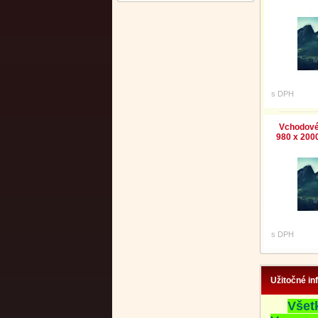
s DPH
Vchodové
980 x 2000
s DPH
Užitočné in
Všet