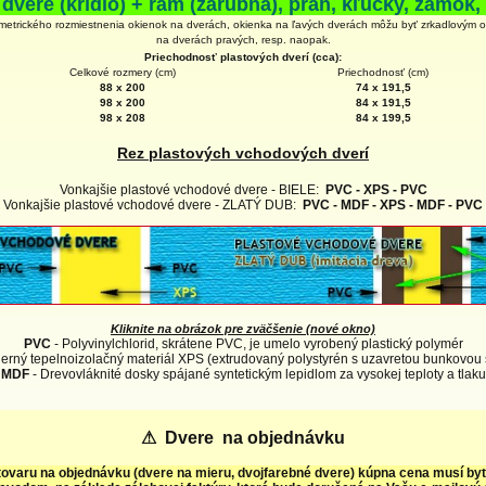
 dvere (krídlo) + rám (zárubňa), prah, kľučky, zámok, 
metrického rozmiestnenia okienok na dverách, okienka na ľavých dverách môžu byť zrkadlovým 
na
dverách
pravých, resp. naopak.
Priechodnosť plastových dverí (cca):
Celkové rozmery (cm)
Priechodnosť (cm)
88 x 200
74 x 191,5
98 x 200
84 x 191,5
98 x 208
84 x 199,5
Rez plastových vchodových dverí
Vonkajšie plastové vchodové dvere - BIELE:
PVC - XPS - PVC
Vonkajšie plastové vchodové dvere - ZLATÝ DUB:
PVC - MDF - XPS - MDF - PVC
Kliknite na obrázok pre zväčšenie (nové okno)
PVC
- Polyvinylchlorid, skrátene PVC, je umelo vyrobený plastický polymér
erný tepelnoizolačný materiál XPS (extrudovaný polystyrén s uzavretou bunkovou 
MDF
- Drevovláknité dosky spájané syntetickým lepidlom za vysokej teploty a tlaku
⚠
Dvere na objednávku
tovaru na objednávku (dvere na mieru, dvojfarebné dvere) kúpna cena musí by