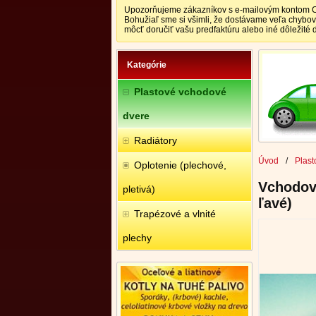
Upozorňujeme zákazníkov s e-mailovým kontom CEN
Bohužiaľ sme si všimli, že dostávame veľa chybo
môcť doručiť vašu predfaktúru alebo iné dôležité
Kategórie
Plastové vchodové
dvere
Radiátory
Úvod
/
Plast
Oplotenie (plechové,
Vchodov
pletivá)
ľavé)
Trapézové a vlnité
plechy