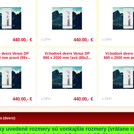
440.00,- €
440.00,- €
s DPH
s DPH
 dvere Venus DP
Vchodové dvere Venus DP
Vchodové dvere
 mm pravé (98x...
880 x 2000 mm ľavé (88x2...
880 x 2000 mm pr
440.00,- €
440.00,- €
s DPH
s DPH
fo (dvere)
ky uvedené rozmery sú vonkajšie rozmery (vrátane r