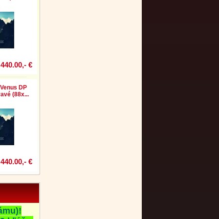
440.00,- €
 Venus DP
avé (88x...
440.00,- €
ámu)!