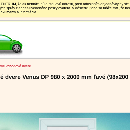
TRUM, že ak nemáte inú e-mailovú adresu, pred odoslaním objednávky by ste mali
vých správ z adries uvedeného poskytovateľa. V dôsledku toho sa môže stať, že 
 dokumenty a informácie.
ové vchodové dvere
é dvere Venus DP 980 x 2000 mm ľavé (98x200