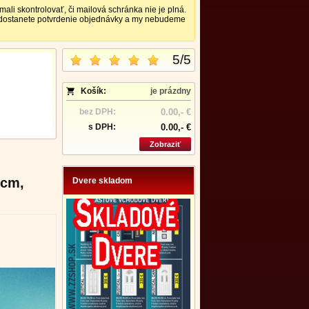
 skontrolovať, či mailová schránka nie je plná.
nedostanete potvrdenie objednávky a my nebudeme
5
/
5
Košík:
je prázdny
bez DPH:
0.00,- €
s DPH:
0.00,- €
Zobraziť
 cm,
Dvere skladom