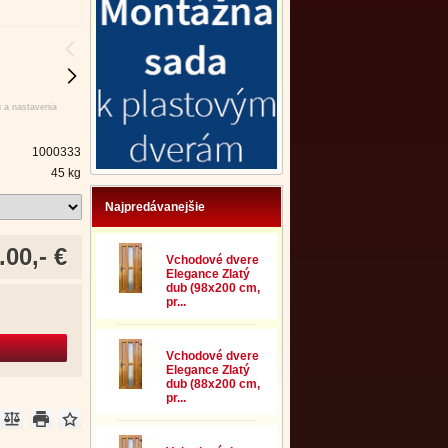
u a nastavenia
1000333
45 kg
Najpredávanejšie
.00,- €
Vchodové dvere
Elegance Zlatý
dub (98x200 cm,
pr...
Vchodové dvere
Elegance Zlatý
dub (88x200 cm,
pr...