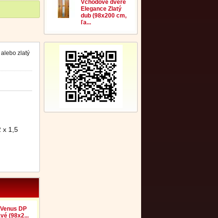
Vchodové dvere
Elegance Zlatý
dub (98x200 cm,
ľa...
alebo zlatý
 x 1,5
 Venus DP
vé (98x2...