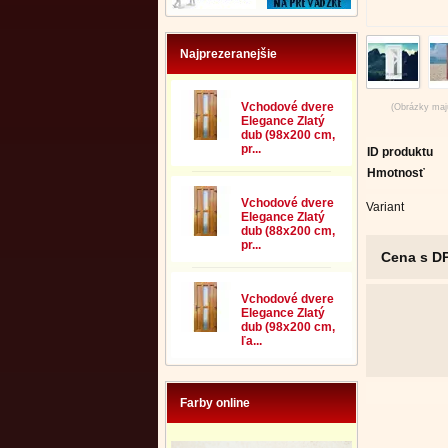
Najprezeranejšie
Vchodové dvere
(Obrázky majú
Elegance Zlatý
dub (98x200 cm,
pr...
ID produktu
Hmotnosť
Vchodové dvere
Variant
Elegance Zlatý
dub (88x200 cm,
pr...
Cena s D
Vchodové dvere
Elegance Zlatý
dub (98x200 cm,
ľa...
Farby online