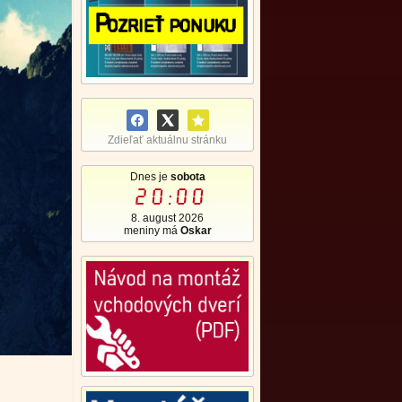
Zdieľať aktuálnu stránku
Dnes je
sobota
20:00
8. august 2026
meniny má
Oskar