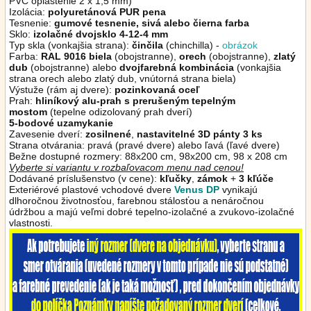
PVC opláštenie 2 x 1,5 mm)
Izolácia:
polyuretánová PUR pena
Tesnenie:
gumové tesnenie, sivá alebo čierna
farba
Sklo:
izolačné dvojsklo 4-12-4 mm
Typ skla (vonkajšia strana):
činčila
(chinchilla) -
obrázok
Farba:
RAL 9016 biela
(obojstranne),
orech
(obojstranne),
zlatý
dub
(obojstranne)
alebo
dvojfarebná kombinácia
(vonkajšia
strana orech alebo zlatý dub, vnútorná strana biela)
Výstuže (rám aj dvere):
pozinkovaná oceľ
Prah:
hliníkový alu-prah s prerušeným tepelným
mostom
(tepelne odizolovaný prah dverí)
5-bodové uzamykanie
Zavesenie dverí:
zosilnené
,
nastavitelné 3D pánty 3 ks
Strana otvárania: pravá (pravé dvere) alebo ľavá (ľavé dvere)
Bežne dostupné rozmery: 88x200 cm, 98x200 cm, 98 x 208 cm
Vyberte si variantu v rozbaľovacom menu nad cenou!
Dodávané príslušenstvo (v cene):
kľučky
,
zámok
+
3 kľúče
Exteriérové plastové vchodové dvere
Venus DP
vynikajú
dlhoročnou životnosťou, farebnou stálosťou a nenáročnou
údržbou a majú veľmi dobré tepelno-izolačné a zvukovo-izolačné
vlastnosti.