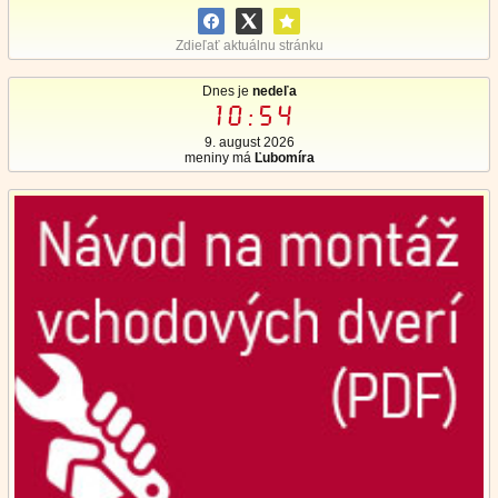
Zdieľať aktuálnu stránku
Dnes je
nedeľa
10:54
9. august 2026
meniny má
Ľubomíra