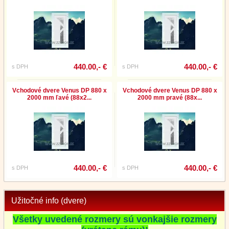
440.00,- €
440.00,- €
s DPH
s DPH
Vchodové dvere Venus DP 880 x
Vchodové dvere Venus DP 880 x
2000 mm ľavé (88x2...
2000 mm pravé (88x...
440.00,- €
440.00,- €
s DPH
s DPH
Užitočné info (dvere)
Všetky uvedené rozmery sú vonkajšie rozmery