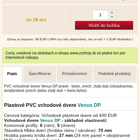
do 28 dní
Vložiť do košíka
(Cena za dopravu: 39 EUR s DPH /za celú objednávku, nie za ks!/ + 2 EUR /dobierka/ )
Ceny, uvedené na stránkach e-shopu www.zzshop.sk sú platné len pre
internetové nákupy.
Popis
Špecifikácia
Príslušenstvo
Podobné produkty
PVC vchodové dvere Venus DP pravé - biele, orech, zlatý dub (obojstranne),
dvojfarebné (orech alebo zlatý dub + biela farba)
Plastové PVC vchodové dvere
Venus
DP
Cenová kategória: Vchodové plastové dvere od 400 EUR
Vchodové dvere
Venus DP
- základné vlastnosti:
Komorové profily:
6
(rám),
5
(dvere)
Stavebná hĺbka dverí (hrúbka rámu / zárubne):
70 mm
Hrúbka panelu krídla dverí:
27 mm
(24 mm panel + obojstranné