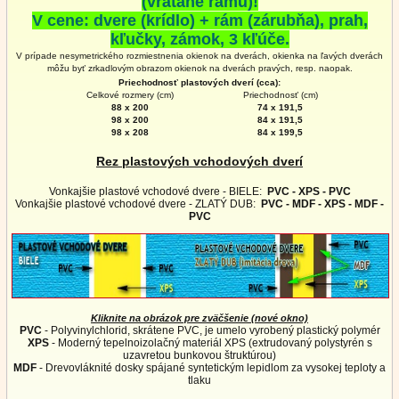
(vrátane rámu)!
V cene: dvere (krídlo) + rám (zárubňa), prah,
kľučky, zámok, 3 kľúče.
V prípade nesymetrického rozmiestnenia okienok na dverách, okienka na ľavých dverách
môžu byť zrkadlovým obrazom okienok na
dverách
pravých, resp. naopak.
Priechodnosť plastových dverí (cca):
Celkové rozmery (cm)
Priechodnosť (cm)
88 x 200
74 x 191,5
98 x 200
84 x 191,5
98 x 208
84 x 199,5
Rez plastových vchodových dverí
Vonkajšie plastové vchodové dvere - BIELE:
PVC - XPS - PVC
Vonkajšie plastové vchodové dvere - ZLATÝ DUB:
PVC - MDF - XPS - MDF -
PVC
Kliknite na obrázok pre zväčšenie (nové okno)
PVC
- Polyvinylchlorid, skrátene PVC, je umelo vyrobený plastický polymér
XPS
- Moderný tepelnoizolačný materiál XPS (extrudovaný polystyrén s
uzavretou bunkovou štruktúrou)
MDF
- Drevovláknité dosky spájané syntetickým lepidlom za vysokej teploty a
tlaku