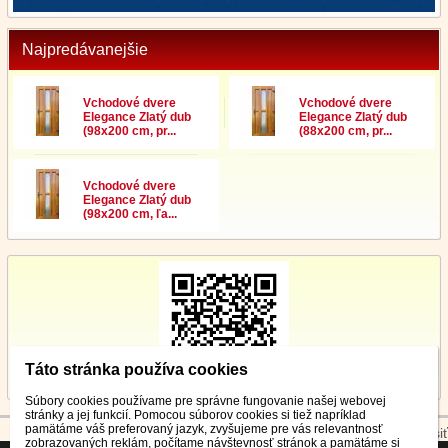
Najpredávanejšie
Vchodové dvere
Vchodové dvere
Elegance Zlatý dub
Elegance Zlatý dub
(98x200 cm, pr...
(88x200 cm, pr...
Vchodové dvere
Elegance Zlatý dub
(98x200 cm, ľa...
Táto stránka používa cookies
Súbory cookies používame pre správne fungovanie našej webovej
stránky a jej funkcií. Pomocou súborov cookies si tiež napríklad
pamätáme váš preferovaný jazyk, zvyšujeme pre vás relevantnosť
© 2026 WEXBO |
www.wexbo.com
|
Prihlásiť
zobrazovaných reklám, počítame návštevnosť stránok a pamätáme si