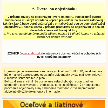
⚠
Dvere na objednávku
V prípade tovaru na objednávku (dvere na mieru, dvojfarebné dvere)
kúpna cena musí byť uhradená vopred prevodom. na základe zálohovej
faktúry. ktorá bude doručená na Vašu e-mailovú adresu po potvrdení Vašej
objednávky. Dodacia lehota v prípade produktov na objednávku je cca 30
dní od uhradenia zálohovej faktúry.
⚠
Pre tovar na objednávku podľa zákona neplatí 14-dňová lehota na vrátenie
tovaru bez udania dôvodu!
ZZSHOP
(
www.zzshop.sk
) je internetový obchod,
väčšinu vchodových
dverí nedržíme skladom
!
Upozorňujeme zákazníkov s e-mailovým kontom CENTRUM, že ak nemáte
inú e-mailovú adresu, pred odoslaním objednávky by ste mali skontrolovať,
či mailová schránka nie je plná.
Bohužiaľ sme si všimli, že dostávame veľa chybových správ z adries
uvedeného poskytovateľa. V dôsledku toho sa môže stať, že nedostanete
potvrdenie objednávky a my nebudeme môcť doručiť vašu predfaktúru
alebo iné dôležité dokumenty a informácie.